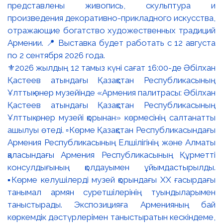
⚜️2026 жылдың 12 тамыз күні сағат 16:00-де Әбілхан
Қастеев атындағы Қазақстан Республикасының
Ұлттық өнер музейінде «Армения палитрасы: Әбілхан
Қастеев атындағы Қазақстан Республикасының
Ұлттық өнер музейі қорынан» көрмесінің салтанатты
ашылуы өтеді. ▫️Көрме Қазақстан Республикасындағы
Армения Республикасының Елшілігінің және Алматы
қаласындағы Армения Республикасының Құрметті
консулдығының қолдауымен ұйымдастырылды.
▪️Көрме келушілерді музей қорындағы ХХ ғасырдағы
танымал армян суретшілерінің туындыларымен
таныстырады. Экспозицияға Арменияның бай
көркемдік дәстүрлерімен таныстыратын кескіндеме,