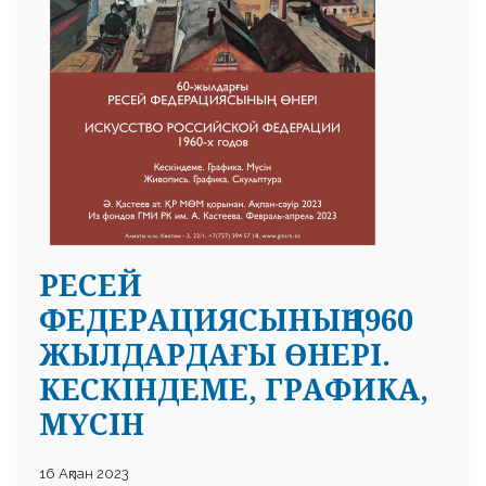
РЕСЕЙ
ФЕДЕРАЦИЯСЫНЫҢ 1960
ЖЫЛДАРДАҒЫ ӨНЕРІ.
КЕСКІНДЕМЕ, ГРАФИКА,
МҮСІН
16 Ақпан 2023