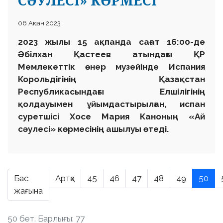
СӘУЛЕСІ» КӨРМЕСІ
06 Ақпан 2023
2023 жылы 15 ақпанда сағат 16:00-де
Әбілхан Қастеев атындағы ҚР
Мемлекеттік өнер музейінде Испания
Корольдігінің Қазақстан
Республикасындағы Елшілігінің
қолдауымен ұйымдастырылған, испан
суретшісі Хосе Мария Каноның «Ай
сәулесі» көрмесінің ашылуы өтеді.
Бас
Артқа
45
46
47
48
49
50
жағына
50 бет. Барлығы: 77