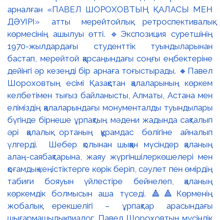
арналған «ПАВЕЛ ШОРОХОВТЫҢ ҚАЛАСЫ МЕН
ДӘУІРІ» атты мерейтойлық ретроспективалық
көрмесінің ашылуы өтті. 🔹Экспозиция суретшінің
1970-жылдардағы студенттік туындыларынан
бастап, мерейтой қарсаңындағы соңғы еңбектеріне
дейінгі әр кезеңді бір арнаға тоғыстырады. 🔸Павел
Шороховтың есімі Қазақстан қалаларының көркем
келбетімен тығыз байланысты, Алматы, Астана мен
еліміздің қалаларындағы монументалды туындылары
бүгінде бірнеше ұрпақтың мәдени жадында сақталып
әрі қалалық ортаның құрамдас бөлігіне айналып
үлгерді. Шебер қолынан шыққан мүсіндер қаланың
алаң-саябақтарына, жаяу жүргіншілеркөшелері мен
қоғамдық кеңістіктерге көрік беріп, сәулет пен өмірдің
табиғи бояуын үйлестіре бейнелеп, қаланың
көркемдік болмысын аша түседі. 🔺🔺Көрменің
жобалық ерекшелігі – ұрпақтар арасындағы
шығармашылық диалог. Павел Шороховтың мүсіндік