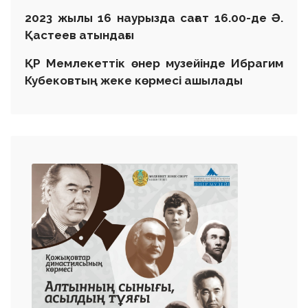
2023 жылы 16 наурызда сағат 16.00-де Ә.
Қастеев атындағы
ҚР Мемлекеттік өнер музейінде Ибрагим
Кубековтың жеке көрмесі ашылады