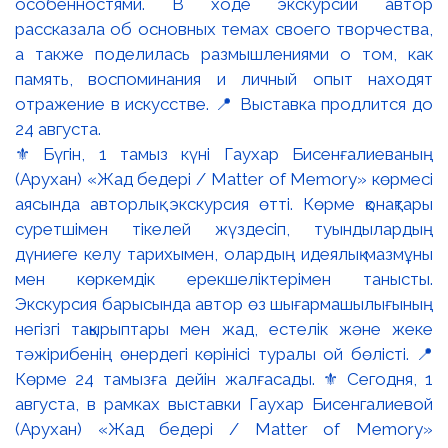
⚜️ Бүгін, 1 тамыз күні Гаухар Бисенғалиеваның
(Арухан) «Жад бедері / Matter of Memory» көрмесі
аясында авторлық экскурсия өтті. Көрме қонақтары
суретшімен тікелей жүздесіп, туындылардың
дүниеге келу тарихымен, олардың идеялық мазмұны
мен көркемдік ерекшеліктерімен танысты.
Экскурсия барысында автор өз шығармашылығының
негізгі тақырыптары мен жад, естелік және жеке
тәжірибенің өнердегі көрінісі туралы ой бөлісті. 📍
Көрме 24 тамызға дейін жалғасады. ⚜️ Сегодня, 1
августа, в рамках выставки Гаухар Бисенгалиевой
(Арухан) «Жад бедері / Matter of Memory»