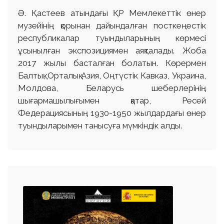
Ә. Қастеев атындағы ҚР Мемлекеттік өнер
музейінің қорынан дайындалған посткеңестік
республикалар туындыларының көрмесі
ұсынылған экспозициямен аяқталады. Жоба
2017 жылы басталған болатын. Көрермен
Балтық, Орталық Азия, Оңтүстік Кавказ, Украина,
Молдова, Беларусь шеберлерінің
шығармашылығымен қатар, Ресей
Федерациясының 1930-1950 жылдардағы өнер
туындыларымен танысуға мүмкіндік алды.