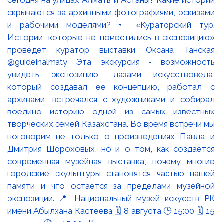
сегодня на улицах Алматы и Астаны? Какие истории
скрываются за архивными фотографиями, эскизами
и рабочими моделями? ▫️ «Кураторский тур.
Истории, которые не поместились в экспозицию»
проведёт куратор выставки Оксана Танская
@guideinalmaty Эта экскурсия - возможность
увидеть экспозицию глазами искусствоведа,
который создавал её концепцию, работал с
архивами, встречался с художниками и собирал
воедино историю одной из самых известных
творческих семей Казахстана. Во время встречи мы
поговорим не только о произведениях Павла и
Дмитрия Шороховых, но и о том, как создаётся
современная музейная выставка, почему многие
городские скульптуры становятся частью нашей
памяти и что остаётся за пределами музейной
экспозиции. 📍 Национальный музей искусств РК
имени Абылхана Кастеева 🗓 8 августа 🕒 15:00 🗓 15