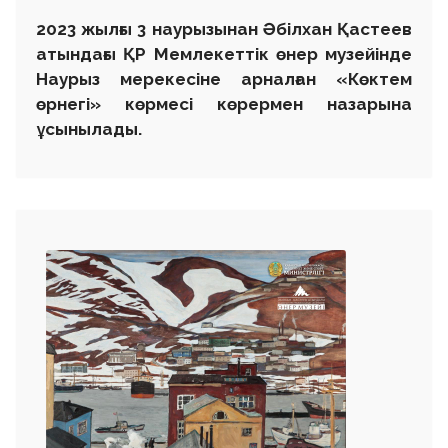
2023 жылғы 3 наурызынан Әбілхан Қастеев
атындағы ҚР Мемлекеттік өнер музейінде
Наурыз мерекесіне арналған «Көктем
өрнегі» көрмесі көрермен назарына
ұсынылады.