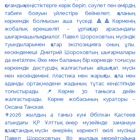
⚜️2026 жылдың 4 тамыз күні Әбілхан Қастеев
атындағы ҚР Ұлттық өнер музейінде заманауи
қазақстандық мүсін өнерінің көрнекті өкілі мүсінші
Павел Шороховтың 80 жылдық мерейтойына