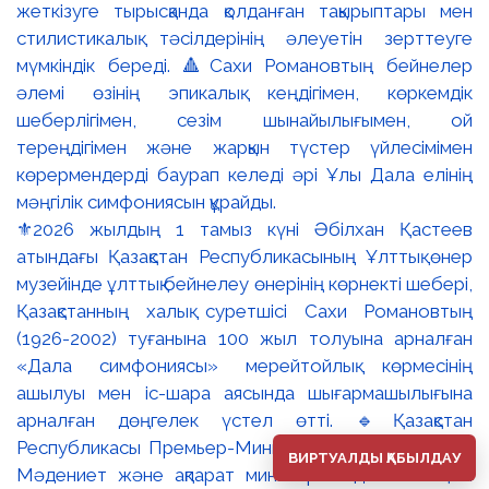
⚜️2026 жылдың 1 тамыз күні Әбілхан Қастеев
атындағы Қазақстан Республикасының Ұлттық өнер
музейінде ұлттық бейнелеу өнерінің көрнекті шебері,
Қазақстанның халық суретшісі Сахи Романовтың
(1926-2002) туғанына 100 жыл толуына арналған
«Дала симфониясы» мерейтойлық көрмесінің
ашылуы мен іс-шара аясында шығармашылығына
арналған дөңгелек үстел өтті. 🔹Қазақстан
Республикасы Премьер-Министрінің орынбасары –
ВИРТУАЛДЫ ҚАБЫЛДАУ
Мәдениет және ақпарат министрі Аида Ғалымқызы