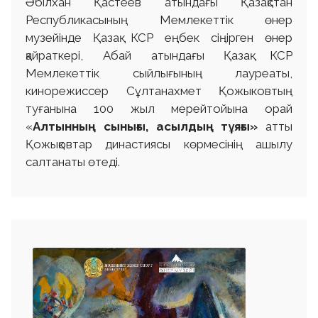
Әбілхан Қастеев атындағы Қазақстан
Республикасының Мемлекеттік өнер
музейінде Қазақ КСР еңбек сіңірген өнер
қайраткері, Абай атындағы Қазақ КСР
Мемлекеттік сыйлығының лауреаты,
кинорежиссер Сұлтанахмет Қожыковтың
туғанына 100 жыл мерейтойына орай
«
Алтынның сынығы, асылдың тұяғы»
атты
Қожықовтар династиясы көрмесінің ашылу
салтанаты өтеді.