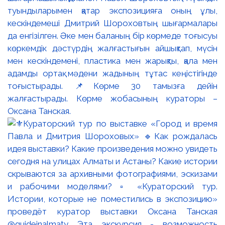
туындыларымен қатар экспозицияға оның ұлы,
кескіндемеші Дмитрий Шороховтың шығармалары
да енгізілген. Әке мен баланың бір көрмеде тоғысуы
көркемдік дәстүрдің жалғастығын айшықтап, мүсін
мен кескіндемені, пластика мен жарықты, қала мен
адамды ортақ мәдени жадының тұтас кеңістігінде
тоғыстырады. 📌Көрме 30 тамызға дейін
жалғастырады. Көрме жобасының кураторы –
Оксана Танская.