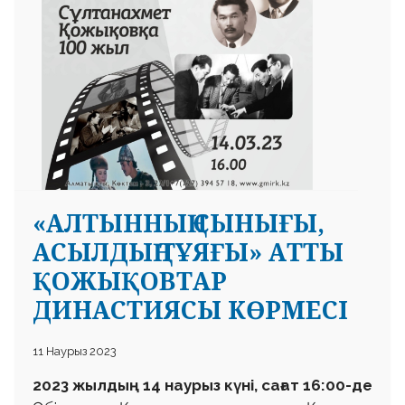
«АЛТЫННЫҢ СЫНЫҒЫ,
АСЫЛДЫҢ ТҰЯҒЫ» АТТЫ
ҚОЖЫҚОВТАР
ДИНАСТИЯСЫ КӨРМЕСІ
11 Наурыз 2023
2023 жылдың 14 наурыз күні, сағат 16:00-де