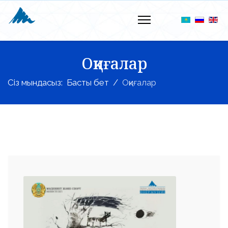
Оқиғалар
Сіз мындасыз:
Басты бет
Оқиғалар