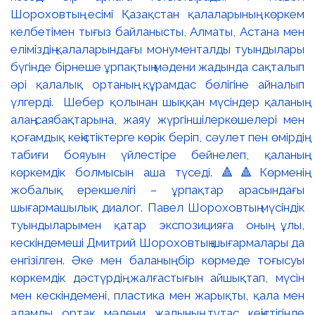
Шороховтың есімі Қазақстан қалаларының көркем
келбетімен тығыз байланысты, Алматы, Астана мен
еліміздің қалаларындағы монументалды туындылары
бүгінде бірнеше ұрпақтың мәдени жадында сақталып
әрі қалалық ортаның құрамдас бөлігіне айналып
үлгерді. Шебер қолынан шыққан мүсіндер қаланың
алаң-саябақтарына, жаяу жүргіншілеркөшелері мен
қоғамдық кеңістіктерге көрік беріп, сәулет пен өмірдің
табиғи бояуын үйлестіре бейнелеп, қаланың
көркемдік болмысын аша түседі. 🔺🔺Көрменің
жобалық ерекшелігі – ұрпақтар арасындағы
шығармашылық диалог. Павел Шороховтың мүсіндік
туындыларымен қатар экспозицияға оның ұлы,
кескіндемеші Дмитрий Шороховтың шығармалары да
енгізілген. Әке мен баланың бір көрмеде тоғысуы
көркемдік дәстүрдің жалғастығын айшықтап, мүсін
мен кескіндемені, пластика мен жарықты, қала мен
адамды ортақ мәдени жадының тұтас кеңістігінде