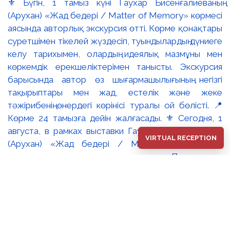
⚜️ Бүгін, 1 тамыз күні Гаухар Бисенғалиеваның
(Арухан) «Жад бедері / Matter of Memory» көрмесі
аясында авторлық экскурсия өтті. Көрме қонақтары
суретшімен тікелей жүздесіп, туындылардың дүниеге
келу тарихымен, олардың идеялық мазмұны мен
көркемдік ерекшеліктерімен танысты. Экскурсия
барысында автор өз шығармашылығының негізгі
тақырыптары мен жад, естелік және жеке
тәжірибенің өнердегі көрінісі туралы ой бөлісті. 📍
Көрме 24 тамызға дейін жалғасады. ⚜️ Сегодня, 1
августа, в рамках выставки Гаухар Бисенгалиевой
VIRTUAL RECEPTION
(Арухан) «Жад бедері / Matter of Memory»
состоялась авторская экскурсия. Посетители
выставки встретились с художницей лично и
познакомились с историей создания произведений,
их идейным содержанием и художественными
особенностями. В ходе экскурсии автор
рассказала об основных темах своего творчества,