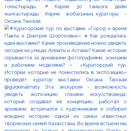
тоғыстырады. 📌Көрме 30 тамызға дейін
жалғастырады. Көрме жобасының кураторы –
Оксана Танская.