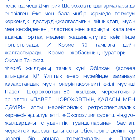
⚜️2026 жылдың 4 тамыз күні Әбілхан Қастеев
атындағы ҚР Ұлттық өнер музейінде заманауи
қазақстандық мүсін өнерінің көрнекті өкілі мүсінші
Павел Шороховтың 80 жылдық мерейтойына
арналған «ПАВЕЛ ШОРОХОВТЫҢ ҚАЛАСЫ МЕН
ДӘУІРІ» атты мерейтойлық ретроспективалық
көрмесінің ашылуы өтті. 🔹Экспозиция суретшінің 1970-
жылдардағы студенттік туындыларынан бастап,
мерейтой қарсаңындағы соңғы еңбектеріне дейінгі әр
кезеңді бір арнаға тоғыстырады. 🔸Павел