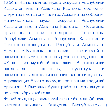
⚜️2026 жылдың 12 тамыз күні сағат 16:00-де Әбілхан
Қастеев атындағы Қазақстан Республикасының