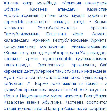
Ұлттық өнер музейінде «Армения палитрасы:
Әбілхан Қастеев атындағы Қазақстан
Республикасының Ұлттық өнер музейі қорынан»
көрмесінің салтанатты ашылуы өтеді. ▫️Көрме
Қазақстан Республикасындағы Армения
Республикасының Елшілігінің және Алматы
қаласындағы Армения Республикасының Құрметті
консулдығының қолдауымен ұйымдастырылды.
▪️Көрме келушілерді музей қорындағы ХХ ғасырдағы
танымал армян суретшілерінің туындыларымен
таныстырады. Экспозицияға Арменияның бай
көркемдік дәстүрлерімен таныстыратын кескіндеме,
мүсін және сәндік-қолданбалы өнер туындылары
қойылған. 📍 Көрме 2026 жылғы 12 тамыз - 2
қыркүйек аралығында жұмыс істейді. ⚜️12 августа в
16:00 в Национальном музее искусств Республики
Казахстан имени Абылхана Кастеева состоится
открытие выставки «Палитра Армении: из собрания