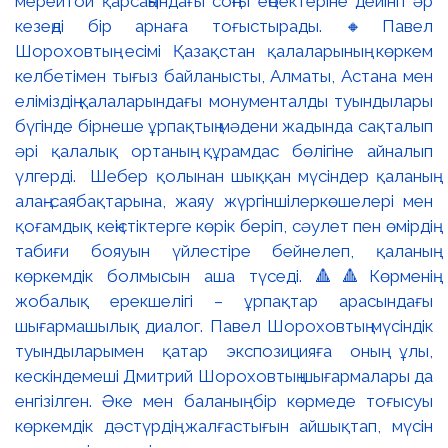
мерейтой қарсаңындағы соңғы еңбектеріне дейінгі әр
кезеңді бір арнаға тоғыстырады. 🔸Павел
Шороховтың есімі Қазақстан қалаларының көркем
келбетімен тығыз байланысты, Алматы, Астана мен
еліміздің қалаларындағы монументалды туындылары
бүгінде бірнеше ұрпақтың мәдени жадында сақталып
әрі қалалық ортаның құрамдас бөлігіне айналып
үлгерді. Шебер қолынан шыққан мүсіндер қаланың
алаң-саябақтарына, жаяу жүргіншілеркөшелері мен
қоғамдық кеңістіктерге көрік беріп, сәулет пен өмірдің
табиғи бояуын үйлестіре бейнелеп, қаланың
көркемдік болмысын аша түседі. 🔺🔺Көрменің
жобалық ерекшелігі – ұрпақтар арасындағы
шығармашылық диалог. Павел Шороховтың мүсіндік
туындыларымен қатар экспозицияға оның ұлы,
кескіндемеші Дмитрий Шороховтың шығармалары да
енгізілген. Әке мен баланың бір көрмеде тоғысуы
көркемдік дәстүрдің жалғастығын айшықтап, мүсін