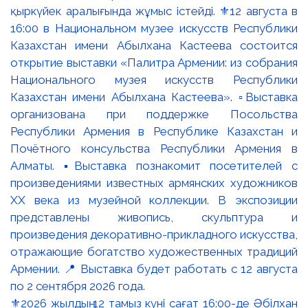
⚜️2026 жылдың 12 тамыз күні сағат 16:00-де Әбілхан