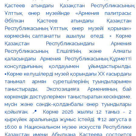
Қастеев атындағы Қазақстан Республикасының
Ұлттық өнер музейінде «Армения палитрасы:
Әбілхан Қастеев атындағы Қазақстан
Республикасының Ұлттық өнер музейі қорынан»
көрмесінің салтанатты ашылуы өтеді. ▫️Көрме
Қазақстан Республикасындағы Армения
Республикасының Елшілігінің және Алматы
қаласындағы Армения Республикасының Құрметті
консулдығының қолдауымен ұйымдастырылды.
▪️Көрме келушілерді музей қорындағы ХХ ғасырдағы
танымал армян суретшілерінің туындыларымен
таныстырады. Экспозицияға Арменияның бай
көркемдік дәстүрлерімен таныстыратын кескіндеме,
мүсін және сәндік-қолданбалы өнер туындылары
қойылған. 📍 Көрме 2026 жылғы 12 тамыз - 2
қыркүйек аралығында жұмыс істейді. ⚜️12 августа в
16:00 в Национальном музее искусств Республики
Казахстан имени Абылхана Кастеева состоится