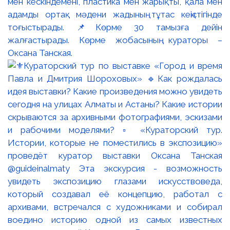
мен кескіндемені, пластика мен жарықты, қала мен
адамды ортақ мәдени жадының тұтас кеңістігінде
тоғыстырады. 📌Көрме 30 тамызға дейін
жалғастырады. Көрме жобасының кураторы –
Оксана Танская.