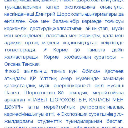
⚜️2026 жылдың 4 тамыз күні Әбілхан Қастеев
атындағы ҚР Ұлттық өнер музейінде заманауи
қазақстандық мүсін өнерінің көрнекті өкілі мүсінші
Павел Шороховтың 80 жылдық мерейтойына
арналған «ПАВЕЛ ШОРОХОВТЫҢ ҚАЛАСЫ МЕН
ДӘУІРІ» атты мерейтойлық ретроспективалық
көрмесінің ашылуы өтті. 🔹Экспозиция суретшінің 1970-
жылдардағы студенттік туындыларынан бастап,