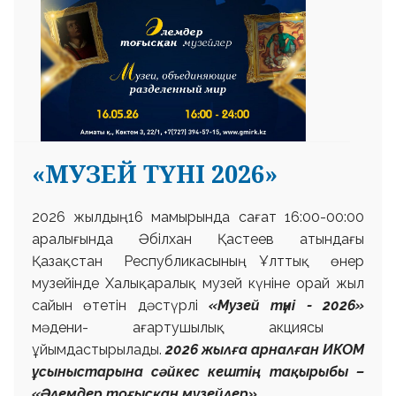
«МУЗЕЙ ТҮНІ 2026»
2026 жылдың 16 мамырында сағат 16:00-00:00
аралығында Әбілхан Қастеев атындағы
Қазақстан Республикасының Ұлттық өнер
музейінде Халықаралық музей күніне орай жыл
сайын өтетін дәстүрлі
«Музей түні - 2026»
мәдени-
ағартушылық акциясы
ұйымдастырылады.
2026 жылға арналған ИКОМ
ұсыныстарына сәйкес
кештің тақырыбы –
«Әлемдер тоғысқан музейлер».