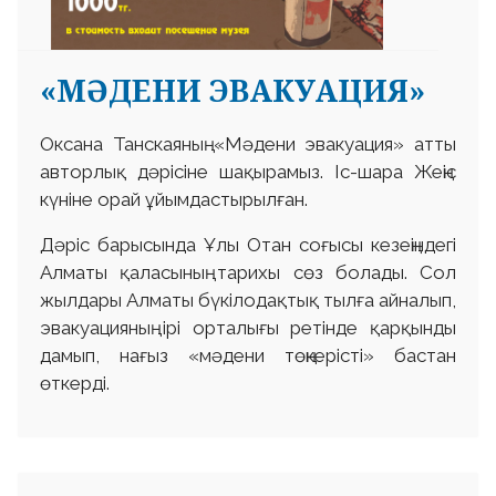
«МӘДЕНИ ЭВАКУАЦИЯ»
Оксана Танскаяның «Мәдени эвакуация» атты
авторлық дәрісіне шақырамыз. Іс-шара Жеңіс
күніне орай ұйымдастырылған.
Дәріс барысында Ұлы Отан соғысы кезеңіндегі
Алматы қаласының тарихы сөз болады. Сол
жылдары Алматы бүкілодақтық тылға айналып,
эвакуацияның ірі орталығы ретінде қарқынды
дамып, нағыз «мәдени төңкерісті» бастан
өткерді.