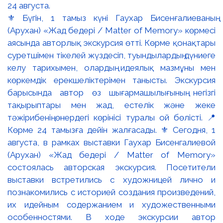
⚜️ Бүгін, 1 тамыз күні Гаухар Бисенғалиеваның
(Арухан) «Жад бедері / Matter of Memory» көрмесі
аясында авторлық экскурсия өтті. Көрме қонақтары
суретшімен тікелей жүздесіп, туындылардың дүниеге
келу тарихымен, олардың идеялық мазмұны мен
көркемдік ерекшеліктерімен танысты. Экскурсия
барысында автор өз шығармашылығының негізгі
тақырыптары мен жад, естелік және жеке
тәжірибенің өнердегі көрінісі туралы ой бөлісті. 📍
Көрме 24 тамызға дейін жалғасады. ⚜️ Сегодня, 1
августа, в рамках выставки Гаухар Бисенгалиевой
(Арухан) «Жад бедері / Matter of Memory»
состоялась авторская экскурсия. Посетители
выставки встретились с художницей лично и
познакомились с историей создания произведений,
их идейным содержанием и художественными
особенностями. В ходе экскурсии автор