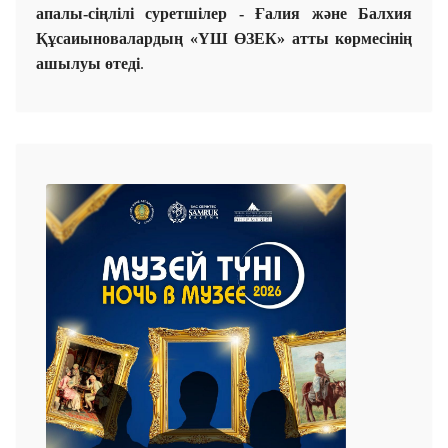
апалы-сіңлілі суретшілер - Ғалия және Балхия
Құсаиыновалардың «ҮШ ӨЗЕК» атты көрмесінің
ашылуы өтеді
.