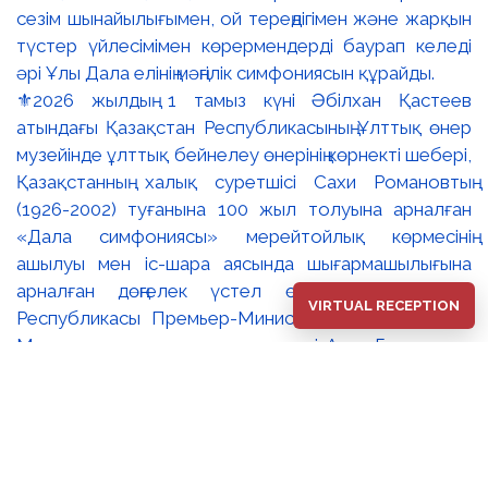
⚜️2026 жылдың 1 тамыз күні Әбілхан Қастеев
атындағы Қазақстан Республикасының Ұлттық өнер
музейінде ұлттық бейнелеу өнерінің көрнекті шебері,
Қазақстанның халық суретшісі Сахи Романовтың
(1926-2002) туғанына 100 жыл толуына арналған
«Дала симфониясы» мерейтойлық көрмесінің
ашылуы мен іс-шара аясында шығармашылығына
арналған дөңгелек үстел өтті. 🔹Қазақстан
VIRTUAL RECEPTION
Республикасы Премьер-Министрінің орынбасары –
Мәдениет және ақпарат министрі Аида Ғалымқызы
Балаева Сахи Романовтың туғанына 100 жыл
толуына арналған «Дала симфониясы»
мерейтойлық көрмесінің ашылуына орай құттықтау
хатын жолдады. Құттықтау хатында Сахи
Романовтың қазақ бейнелеу өнерінде ұлттық