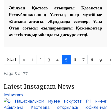
Әбілхан Қастеев атындағы Қазақстан
Республикасының Ұлттық өнер музейінде
«Замана айғағы. Жұлдызды есімдер. Ұлы
Отан соғысы жылдарындағы Қожықовтар
әулеті» тақырыбындағы дискурс өтеді.
Start
«
1
2
3
4
5
6
7
8
9
1
Page 5 of 77
Latest Instagram News
Instagram