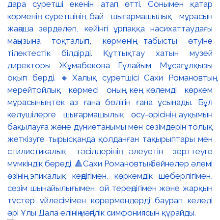
дара суретші екенін атап өтті. Сонымен қатар
көрменің суретшінің бай шығармашылық мұрасын
жаңаша зерделеп, кейінгі ұрпаққа насихаттаудағы
маңызына тоқталып, көрменің табысты өтуіне
тілектестік білдірді. Құттықтау хатын музей
директоры Жұмабекова Гүлайым Мұсағұлқызы
оқып берді. 🔸Халық суретшісі Сахи Романовтың
мерейтойлық көрмесі оның кең көлемді көркем
мұрасының тек аз ғана бөлігін ғана ұсынады. Бұл
келушілерге шығармашылық өсу-өрісінің ауқымын
бақылауға және дүниетанымы мен сезімдерін толық
жеткізуге тырысқанда қолданған тақырыптары мен
стилистикалық тәсілдерінің әлеуетін зерттеуге
мүмкіндік береді. 🔺Сахи Романовтың бейнелер әлемі
өзінің эпикалық кеңдігімен, көркемдік шеберлігімен,
сезім шынайылығымен, ой тереңдігімен және жарқын
түстер үйлесімімен көрермендерді баурап келеді
әрі Ұлы Дала елінің мәңгілік симфониясын құрайды.