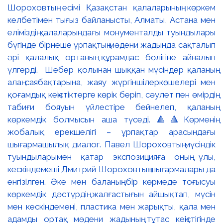
Шороховтың есімі Қазақстан қалаларының көркем
келбетімен тығыз байланысты, Алматы, Астана мен
еліміздің қалаларындағы монументалды туындылары
бүгінде бірнеше ұрпақтың мәдени жадында сақталып
әрі қалалық ортаның құрамдас бөлігіне айналып
үлгерді. Шебер қолынан шыққан мүсіндер қаланың
алаң-саябақтарына, жаяу жүргіншілеркөшелері мен
қоғамдық кеңістіктерге көрік беріп, сәулет пен өмірдің
табиғи бояуын үйлестіре бейнелеп, қаланың
көркемдік болмысын аша түседі. 🔺🔺Көрменің
жобалық ерекшелігі – ұрпақтар арасындағы
шығармашылық диалог. Павел Шороховтың мүсіндік
туындыларымен қатар экспозицияға оның ұлы,
кескіндемеші Дмитрий Шороховтың шығармалары да
енгізілген. Әке мен баланың бір көрмеде тоғысуы
көркемдік дәстүрдің жалғастығын айшықтап, мүсін
мен кескіндемені, пластика мен жарықты, қала мен
адамды ортақ мәдени жадының тұтас кеңістігінде