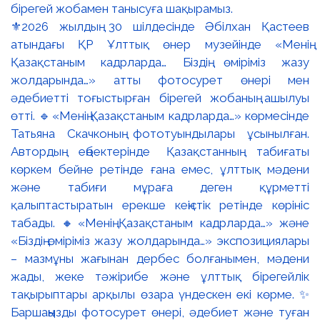
⚜️2026 жылдың 30 шілдесінде Әбілхан Қастеев
атындағы ҚР Ұлттық өнер музейінде «Менің
Қазақстаным кадрларда… Біздің өміріміз жазу
жолдарында…» атты фотосурет өнері мен
әдебиетті тоғыстырған бірегей жобаның ашылуы
өтті. 🔹«Менің Қазақстаным кадрларда…» көрмесінде
Татьяна Скачконың фототуындылары ұсынылған.
Автордың еңбектерінде Қазақстанның табиғаты
көркем бейне ретінде ғана емес, ұлттық мәдени
және табиғи мұраға деген құрметті
қалыптастыратын ерекше кеңістік ретінде көрініс
табады. 🔸«Менің Қазақстаным кадрларда…» және
«Біздің өміріміз жазу жолдарында…» экспозициялары
– мазмұны жағынан дербес болғанымен, мәдени
жады, жеке тәжірибе және ұлттық бірегейлік
тақырыптары арқылы өзара үндескен екі көрме. ✨
Баршаңызды фотосурет өнері, әдебиет және туған