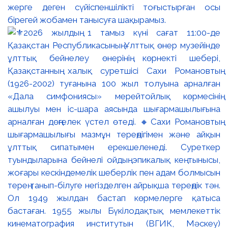
жерге деген сүйіспеншілікті тоғыстырған осы
бірегей жобамен танысуға шақырамыз.