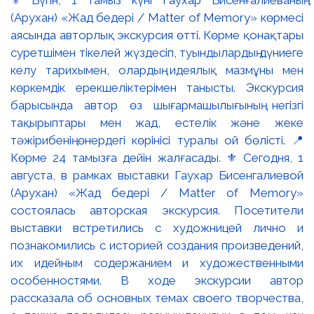
(Арухан) «Жад бедері / Matter of Memory» көрмесі
аясында авторлық экскурсия өтті. Көрме қонақтары
суретшімен тікелей жүздесіп, туындылардың дүниеге
келу тарихымен, олардың идеялық мазмұны мен
көркемдік ерекшеліктерімен танысты. Экскурсия
барысында автор өз шығармашылығының негізгі
тақырыптары мен жад, естелік және жеке
тәжірибенің өнердегі көрінісі туралы ой бөлісті. 📍
Көрме 24 тамызға дейін жалғасады. ⚜️ Сегодня, 1
августа, в рамках выставки Гаухар Бисенгалиевой
(Арухан) «Жад бедері / Matter of Memory»
состоялась авторская экскурсия. Посетители
выставки встретились с художницей лично и
познакомились с историей создания произведений,
их идейным содержанием и художественными
особенностями. В ходе экскурсии автор
рассказала об основных темах своего творчества,