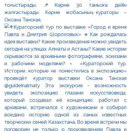
тоғыстырады. 📌Көрме 30 тамызға дейін
жалғастырады. Көрме жобасының кураторы –
Оксана Танская.