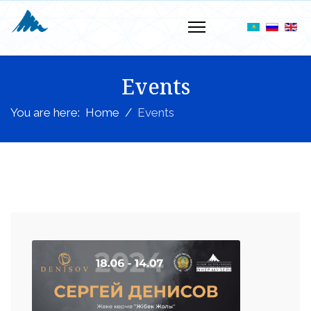
Events
You are here:
Home
Events