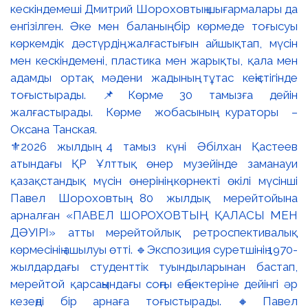
⚜️2026 жылдың 4 тамыз күні Әбілхан Қастеев
атындағы ҚР Ұлттық өнер музейінде заманауи
қазақстандық мүсін өнерінің көрнекті өкілі мүсінші
Павел Шороховтың 80 жылдық мерейтойына
арналған «ПАВЕЛ ШОРОХОВТЫҢ ҚАЛАСЫ МЕН
ДӘУІРІ» атты мерейтойлық ретроспективалық
көрмесінің ашылуы өтті. 🔹Экспозиция суретшінің 1970-
жылдардағы студенттік туындыларынан бастап,
мерейтой қарсаңындағы соңғы еңбектеріне дейінгі әр
кезеңді бір арнаға тоғыстырады. 🔸Павел