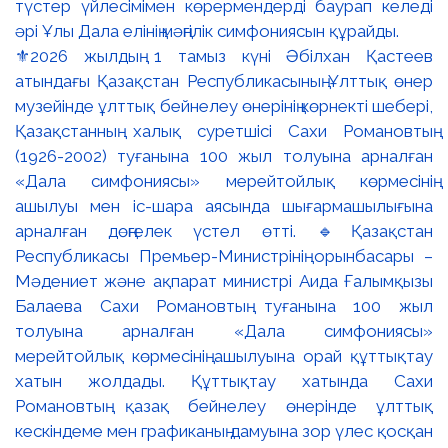
⚜️2026 жылдың 1 тамыз күні Әбілхан Қастеев
атындағы Қазақстан Республикасының Ұлттық өнер
музейінде ұлттық бейнелеу өнерінің көрнекті шебері,
Қазақстанның халық суретшісі Сахи Романовтың
(1926-2002) туғанына 100 жыл толуына арналған
«Дала симфониясы» мерейтойлық көрмесінің
ашылуы мен іс-шара аясында шығармашылығына
арналған дөңгелек үстел өтті. 🔹Қазақстан
Республикасы Премьер-Министрінің орынбасары –
Мәдениет және ақпарат министрі Аида Ғалымқызы
Балаева Сахи Романовтың туғанына 100 жыл
толуына арналған «Дала симфониясы»
мерейтойлық көрмесінің ашылуына орай құттықтау
хатын жолдады. Құттықтау хатында Сахи
Романовтың қазақ бейнелеу өнерінде ұлттық
кескіндеме мен графиканың дамуына зор үлес қосқан