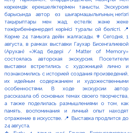
⚜️ Бүгін, 1 тамыз күні Гаухар Бисенғалиеваның