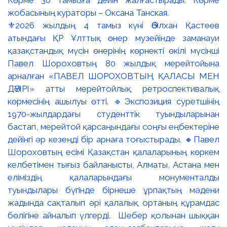
⚜️2026 жылдың 4 тамыз күні Әбілхан Қастеев
атындағы ҚР Ұлттық өнер музейінде заманауи
қазақстандық мүсін өнерінің көрнекті өкілі мүсінші
Павел Шороховтың 80 жылдық мерейтойына
арналған «ПАВЕЛ ШОРОХОВТЫҢ ҚАЛАСЫ МЕН
ДӘУІРІ» атты мерейтойлық ретроспективалық
көрмесінің ашылуы өтті. 🔹Экспозиция суретшінің
1970-жылдардағы студенттік туындыларынан
бастап, мерейтой қарсаңындағы соңғы еңбектеріне
дейінгі әр кезеңді бір арнаға тоғыстырады. 🔸Павел
Шороховтың есімі Қазақстан қалаларының көркем
келбетімен тығыз байланысты, Алматы, Астана мен
еліміздің қалаларындағы монументалды
туындылары бүгінде бірнеше ұрпақтың мәдени
жадында сақталып әрі қалалық ортаның құрамдас
бөлігіне айналып үлгерді. Шебер қолынан шыққан