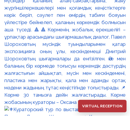
мүсіндер қаланың алаң-саябақтарына, жаяу
жүргіншілеркөшелері мен қоғамдық кеңістіктерге
көрік беріп, сәулет пен өмірдің табиғи бояуын
үйлестіре бейнелеп, қаланың көркемдік болмысын
аша түседі. 🔺🔺Көрменің жобалық ерекшелігі –
ұрпақтар арасындағы шығармашылық диалог. Павел
Шороховтың мүсіндік туындыларымен қатар
экспозицияға оның ұлы, кескіндемеші Дмитрий
Шороховтың шығармалары да енгізілген. Әке мен
баланың бір көрмеде тоғысуы көркемдік дәстүрдің
жалғастығын айшықтап, мүсін мен кескіндемені,
пластика мен жарықты, қала мен адамды ортақ
мәдени жадының тұтас кеңістігінде тоғыстырады. 📌
Көрме 30 тамызға дейін жалғастырады. Көрме
жобасының кураторы – Оксана Танская.
VIRTUAL RECEPTION