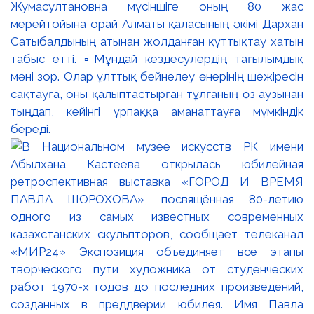
Жумасултановна мүсіншіге оның 80 жас
мерейтойына орай Алматы қаласының әкімі Дархан
Сатыбалдының атынан жолданған құттықтау хатын
табыс етті. ▫️Мұндай кездесулердің тағылымдық
мәні зор. Олар ұлттық бейнелеу өнерінің шежіресін
сақтауға, оны қалыптастырған тұлғаның өз аузынан
тыңдап, кейінгі ұрпаққа аманаттауға мүмкіндік
береді.