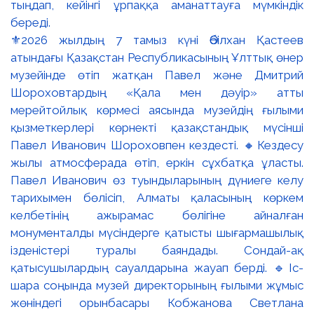
⚜️2026 жылдың 7 тамыз күні Әбілхан Қастеев
атындағы Қазақстан Республикасының Ұлттық өнер
музейінде өтіп жатқан Павел және Дмитрий
Шороховтардың «Қала мен дәуір» атты
мерейтойлық көрмесі аясында музейдің ғылыми
қызметкерлері көрнекті қазақстандық мүсінші
Павел Иванович Шороховпен кездесті. 🔸Кездесу
жылы атмосферада өтіп, еркін сұхбатқа ұласты.
Павел Иванович өз туындыларының дүниеге келу
тарихымен бөлісіп, Алматы қаласының көркем
келбетінің ажырамас бөлігіне айналған
монументалды мүсіндерге қатысты шығармашылық
ізденістері туралы баяндады. Сондай-ақ
қатысушылардың сауалдарына жауап берді. 🔹Іс-
шара соңында музей директорының ғылыми жұмыс
жөніндегі орынбасары Кобжанова Светлана