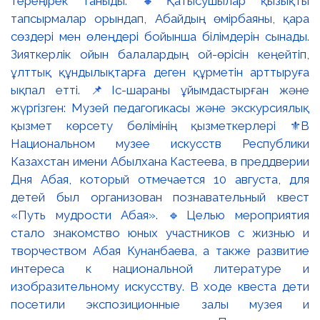
тереңірек таныды. 🔸Қатысушылар қызықты
тапсырмалар орындап, Абайдың өмірбаяны, қара
сөздері мен өлеңдері бойынша білімдерін сынады.
Зияткерлік ойын балалардың ой-өрісін кеңейтіп,
ұлттық құндылықтарға деген құрметін арттыруға
ықпал етті. 📌Іс-шараны ұйымдастырған және
жүргізген: Музей педагогикасы және экскурсиялық
қызмет көрсету бөлімінің қызметкерлері ⚜️В
Национальном музее искусств Республики
Казахстан имени Абылхана Кастеева, в преддверии
Дня Абая, который отмечается 10 августа, для
детей был организован познавательный квест
«Путь мудрости Абая». 🔹Целью мероприятия
стало знакомство юных участников с жизнью и
творчеством Абая Кунанбаева, а также развитие
интереса к национальной литературе и
изобразительному искусству. В ходе квеста дети
посетили экспозиционные залы музея и