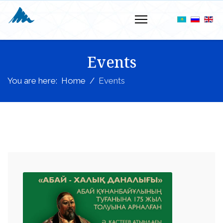
Events
You are here:
Home
Events