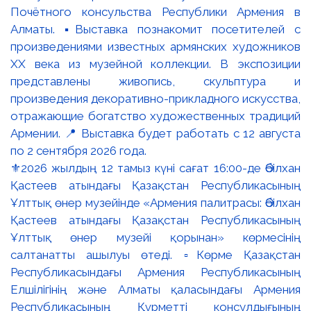
⚜️2026 жылдың 12 тамыз күні сағат 16:00-де Әбілхан
Қастеев атындағы Қазақстан Республикасының
Ұлттық өнер музейінде «Армения палитрасы: Әбілхан
Қастеев атындағы Қазақстан Республикасының
Ұлттық өнер музейі қорынан» көрмесінің
салтанатты ашылуы өтеді. ▫️Көрме Қазақстан
Республикасындағы Армения Республикасының
Елшілігінің және Алматы қаласындағы Армения
Республикасының Құрметті консулдығының