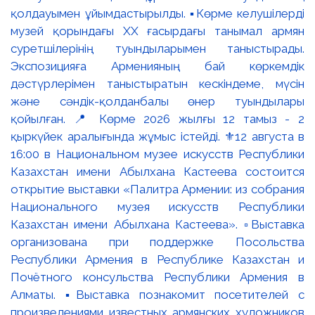
қолдауымен ұйымдастырылды. ▪️Көрме келушілерді
музей қорындағы ХХ ғасырдағы танымал армян
суретшілерінің туындыларымен таныстырады.
Экспозицияға Арменияның бай көркемдік
дәстүрлерімен таныстыратын кескіндеме, мүсін
және сәндік-қолданбалы өнер туындылары
қойылған. 📍 Көрме 2026 жылғы 12 тамыз - 2
қыркүйек аралығында жұмыс істейді. ⚜️12 августа в
16:00 в Национальном музее искусств Республики
Казахстан имени Абылхана Кастеева состоится
открытие выставки «Палитра Армении: из собрания
Национального музея искусств Республики
Казахстан имени Абылхана Кастеева». ▫️Выставка
организована при поддержке Посольства
Республики Армения в Республике Казахстан и
Почётного консульства Республики Армения в
Алматы. ▪️Выставка познакомит посетителей с
произведениями известных армянских художников