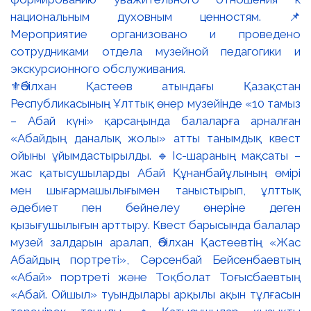
⚜️Әбілхан Қастеев атындағы Қазақстан
Республикасының Ұлттық өнер музейінде «10 тамыз
– Абай күні» қарсаңында балаларға арналған
«Абайдың даналық жолы» атты танымдық квест
ойыны ұйымдастырылды. 🔹Іс-шараның мақсаты –
жас қатысушыларды Абай Құнанбайұлының өмірі
мен шығармашылығымен таныстырып, ұлттық
әдебиет пен бейнелеу өнеріне деген
қызығушылығын арттыру. Квест барысында балалар
музей залдарын аралап, Әбілхан Қастеевтің «Жас
Абайдың портреті», Сәрсенбай Бейсенбаевтың
«Абай» портреті және Тоқболат Тоғысбаевтың
«Абай. Ойшыл» туындылары арқылы ақын тұлғасын