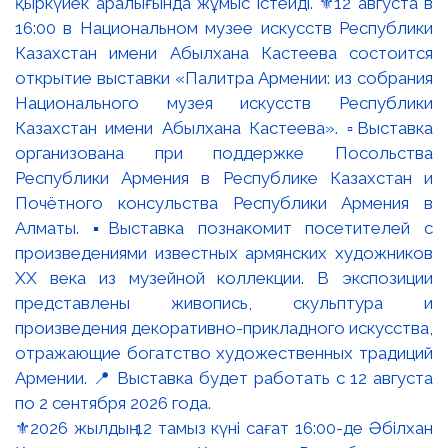
⚜️2026 жылдың 12 тамыз күні сағат 16:00-де Әбілхан