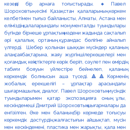
кезеңді бір арнаға тоғыстырады. 🔸Павел
Шороховтың есімі Қазақстан қалаларының көркем
келбетімен тығыз байланысты, Алматы, Астана мен
еліміздің қалаларындағы монументалды туындылары
бүгінде бірнеше ұрпақтың мәдени жадында сақталып
әрі қалалық ортаның құрамдас бөлігіне айналып
үлгерді. Шебер қолынан шыққан мүсіндер қаланың
алаң-саябақтарына, жаяу жүргіншілеркөшелері мен
қоғамдық кеңістіктерге көрік беріп, сәулет пен өмірдің
табиғи бояуын үйлестіре бейнелеп, қаланың
көркемдік болмысын аша түседі. 🔺🔺Көрменің
жобалық ерекшелігі – ұрпақтар арасындағы
шығармашылық диалог. Павел Шороховтың мүсіндік
туындыларымен қатар экспозицияға оның ұлы,
кескіндемеші Дмитрий Шороховтың шығармалары да
енгізілген. Әке мен баланың бір көрмеде тоғысуы
көркемдік дәстүрдің жалғастығын айшықтап, мүсін
мен кескіндемені, пластика мен жарықты, қала мен