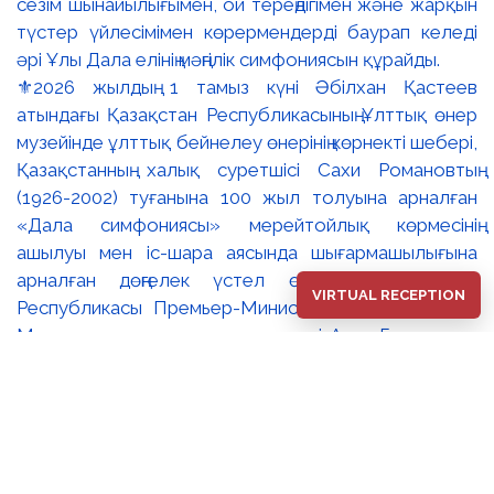
⚜️2026 жылдың 1 тамыз күні Әбілхан Қастеев
атындағы Қазақстан Республикасының Ұлттық өнер
музейінде ұлттық бейнелеу өнерінің көрнекті шебері,
Қазақстанның халық суретшісі Сахи Романовтың
(1926-2002) туғанына 100 жыл толуына арналған
«Дала симфониясы» мерейтойлық көрмесінің
ашылуы мен іс-шара аясында шығармашылығына
арналған дөңгелек үстел өтті. 🔹Қазақстан
VIRTUAL RECEPTION
Республикасы Премьер-Министрінің орынбасары –
Мәдениет және ақпарат министрі Аида Ғалымқызы
Балаева Сахи Романовтың туғанына 100 жыл
толуына арналған «Дала симфониясы»
мерейтойлық көрмесінің ашылуына орай құттықтау
хатын жолдады. Құттықтау хатында Сахи
Романовтың қазақ бейнелеу өнерінде ұлттық