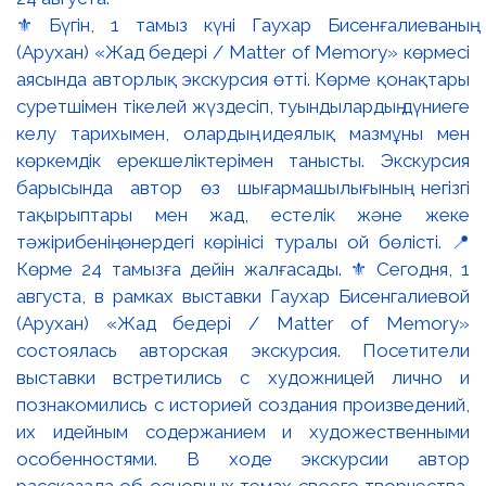
⚜️ Бүгін, 1 тамыз күні Гаухар Бисенғалиеваның
(Арухан) «Жад бедері / Matter of Memory» көрмесі
аясында авторлық экскурсия өтті. Көрме қонақтары
суретшімен тікелей жүздесіп, туындылардың дүниеге
келу тарихымен, олардың идеялық мазмұны мен
көркемдік ерекшеліктерімен танысты. Экскурсия
барысында автор өз шығармашылығының негізгі
тақырыптары мен жад, естелік және жеке
тәжірибенің өнердегі көрінісі туралы ой бөлісті. 📍
Көрме 24 тамызға дейін жалғасады. ⚜️ Сегодня, 1
августа, в рамках выставки Гаухар Бисенгалиевой
(Арухан) «Жад бедері / Matter of Memory»
состоялась авторская экскурсия. Посетители
выставки встретились с художницей лично и
познакомились с историей создания произведений,
их идейным содержанием и художественными
особенностями. В ходе экскурсии автор