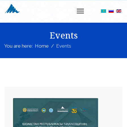
Events
You are here:
Home
Events