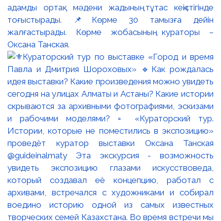
адамды ортақ мәдени жадының тұтас кеңістігінде
тоғыстырады. 📌Көрме 30 тамызға дейін
жалғастырады. Көрме жобасының кураторы –
Оксана Танская.