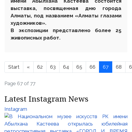
имени Абылхана Кастеева состоится
выставка, посвященная дню города
Алматы, под названием «Алматы глазами
художников».
В экспозиции представлено более 25
живописных работ.
Start
«
62
63
64
65
66
67
68
6
Page 67 of 77
Latest Instagram News
Instagram