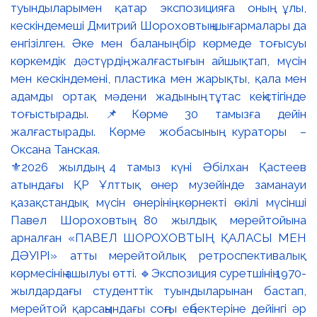
⚜️2026 жылдың 4 тамыз күні Әбілхан Қастеев
атындағы ҚР Ұлттық өнер музейінде заманауи
қазақстандық мүсін өнерінің көрнекті өкілі мүсінші
Павел Шороховтың 80 жылдық мерейтойына
арналған «ПАВЕЛ ШОРОХОВТЫҢ ҚАЛАСЫ МЕН
ДӘУІРІ» атты мерейтойлық ретроспективалық
көрмесінің ашылуы өтті. 🔹Экспозиция суретшінің 1970-
жылдардағы студенттік туындыларынан бастап,
мерейтой қарсаңындағы соңғы еңбектеріне дейінгі әр