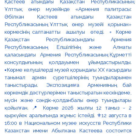
Қастеев атындағы Қазақстан Республикасының
Ұлттық өнер музейінде «Армения палитрасы:
Әбілхан Қастеев атындағы Қазақстан
Республикасының Ұлттық өнер музейі қорынан»
көрмесінің салтанатты ашылуы өтеді. ▫️Көрме
Қазақстан Республикасындағы Армения
Республикасының Елшілігінің және Алматы
қаласындағы Армения Республикасының Құрметті
консулдығының қолдауымен ұйымдастырылды.
▪️Көрме келушілерді музей қорындағы ХХ ғасырдағы
танымал армян суретшілерінің туындыларымен
таныстырады. Экспозицияға Арменияның бай
көркемдік дәстүрлерімен таныстыратын кескіндеме,
мүсін және сәндік-қолданбалы өнер туындылары
қойылған. 📍 Көрме 2026 жылғы 12 тамыз - 2
қыркүйек аралығында жұмыс істейді. ⚜️12 августа в
16:00 в Национальном музее искусств Республики
Казахстан имени Абылхана Кастеева состоится