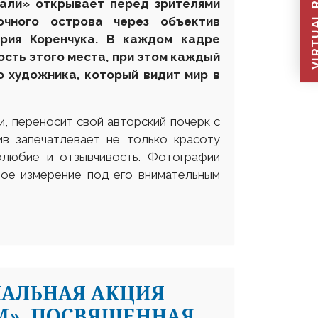
VIRTUAL REC
ал
и»
открывает перед зрителями
очного острова через объектив
ерия Коренчука. В каждом кадре
сть этого места, при этом каждый
о художника, который видит мир в
, переносит свой авторский почерк с
ив запечатлевает не только красоту
олюбие и отзывчивость. Фотографии
ое измерение под его внимательным
ИАЛЬНАЯ АКЦИЯ
М», ПОСВЯЩЕННАЯ