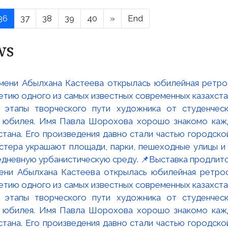
36
37
38
39
40
»
End
ws
мени Абылхана Кастеева открылась юбилейная ретр
ю одного из самых известных современных казахста
 этапы творческого пути художника от студенческ
и юбилея. Имя Павла Шорохова хорошо знакомо кажд
стана. Его произведения давно стали частью городско