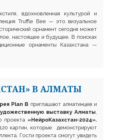
стиля, вдохновленная культурой и
лекция Truffle Bee — это визуальное
исторический орнамент сегодня может
лое, настоящее и будущее. В поисках
диционные орнаменты Казахстана —
ХСТАН» В АЛМАТЫ
рея Plan
B
приглашают алматинцев и
художественную выставку Алматы
,
го проекта
«НейроКазахстан-2024».
 120 картин, которые демонстрируют
лекта. Гости проекта смогут увидеть