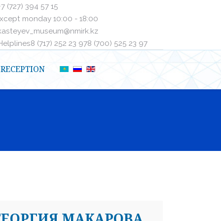
+7 (727) 394 57 15
xcept monday 10:00 - 18:00
kasteyev_museum@nmirk.kz
elplinesㅤ8 (717) 252 23 97ㅤㅤ8 (700) 525 23 97
RECEPTION
ГЕОРГИЯ МАКАРОВА