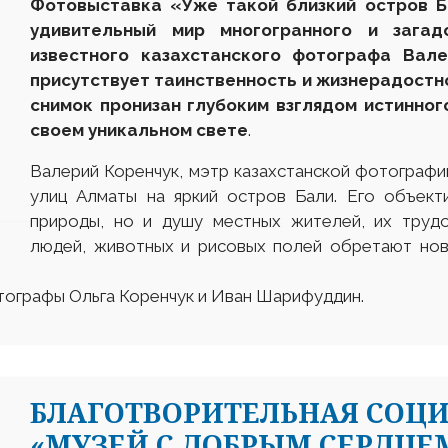
Фотовыставка «Уже такой близкий остров Б
удивительный мир многогранного и загад
известного казахстанского фотографа Вал
присутствует таинственность и жизнерадостно
снимок пронизан глубоким взглядом истинног
своем уникальном свете
.
Валерий Коренчук, мэтр казахстанской фотографии
улиц Алматы на яркий остров Бали. Его объект
природы, но и душу местных жителей, их труд
людей, животных и рисовых полей обретают нов
отографы Ольга Коренчук и Иван Шарифуддин.
БЛАГОТВОРИТЕЛЬНАЯ СОЦ
«МУЗЕЙ С ДОБРЫМ СЕРДЦЕ