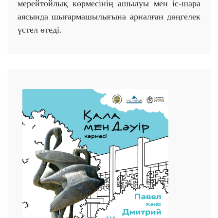
мерейтойлық көрмесінің ашылуы мен іс-шара
аясында шығармашылығына арналған дөңгелек
үстел өтеді.