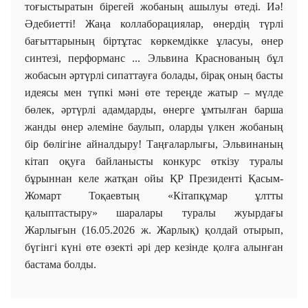
тоғыстыратын бірегей жобаның ашылуы өтеді. Иә!
Әдебиетті! Жаңа коллаборациялар, өнердің түрлі
бағыттарының біртұтас көркемдікке ұласуы, өнер
синтезі, перформанс ... Эльвина Краснованың бұл
жобасын әртүрлі сипаттауға болады, бірақ оның басты
идеясы мен түпкі мәні өте тереңде жатыр – мүлде
бөлек, әртүрлі адамдарды, өнерге ұмтылған барша
жанды өнер әлеміне баулып, оларды үлкен жобаның
бір бөлігіне айналдыру! Таңғаларлығы, Эльвинаның
кітап оқуға байланысты конкурс өткізу туралы
бұрыннан келе жатқан ойы ҚР Президенті Қасым-
Жомарт Тоқаевтың «Кітапқұмар ұлтты
қалыптастыру» шаралары туралы жуырдағы
Жарлығын (16.05.2026 ж. Жарлық) қолдай отырып,
бүгінгі күні өте өзекті әрі дер кезінде қолға алынған
бастама болды.