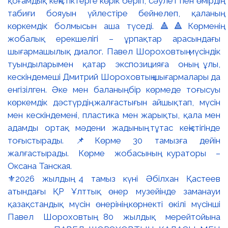
⚜️2026 жылдың 4 тамыз күні Әбілхан Қастеев
атындағы ҚР Ұлттық өнер музейінде заманауи
қазақстандық мүсін өнерінің көрнекті өкілі мүсінші
Павел Шороховтың 80 жылдық мерейтойына