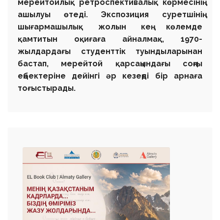
мерейтойлық ретроспективалық көрмесінің
ашылуы өтеді. Экспозиция суретшінің
шығармашылық жолын кең көлемде
қамтитын оқиғаға айналмақ, 1970-
жылдардағы студенттік туындыларынан
бастап, мерейтой қарсаңындағы соңғы
еңбектеріне дейінгі әр кезеңді бір арнаға
тоғыстырады.