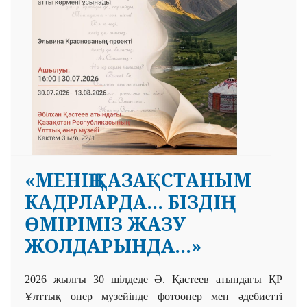
«МЕНІҢ ҚАЗАҚСТАНЫМ
КАДРЛАРДА... БІЗДІҢ
ӨМІРІМІЗ ЖАЗУ
ЖОЛДАРЫНДА...»
2026 жылғы 30 шілдеде Ә. Қастеев атындағы ҚР
Ұлттық
өнер музейінде фотоөнер мен әдебиетті