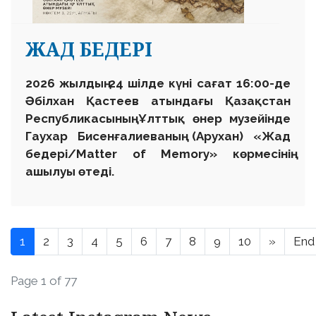
ЖАД БЕДЕРІ
2026 жылдың 24 шілде күні сағат 16:00-де
Әбілхан Қастеев атындағы Қазақстан
Республикасының Ұлттық өнер музейінде
Гаухар Бисенғалиеваның (Арухан) «Жад
бедері/Matter of Memory» көрмесінің
ашылуы өтеді.
1
2
3
4
5
6
7
8
9
10
»
End
Page 1 of 77