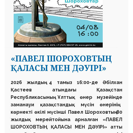
«ПАВЕЛ ШОРОХОВТЫҢ
ҚАЛАСЫ МЕН ДӘУІРІ»
2026 жылдың 4 тамыз 16:00-де
Әбілхан
Қастеев атындағы
Қазақстан
Республикасының
Ұлттық өнер музейінде
заманауи қазақстандық мүсін өнерінің
көрнекті өкілі мүсінші
Павел Шороховтың
80
жылдық мерейтойына арналған
«ПАВЕЛ
ШОРОХОВТЫҢ ҚАЛАСЫ МЕН ДӘУІРІ»
атты