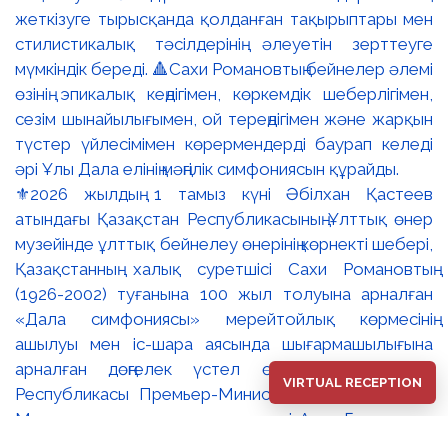
⚜️2026 жылдың 1 тамыз күні Әбілхан Қастеев
атындағы Қазақстан Республикасының Ұлттық өнер
музейінде ұлттық бейнелеу өнерінің көрнекті шебері,
Қазақстанның халық суретшісі Сахи Романовтың
(1926-2002) туғанына 100 жыл толуына арналған
«Дала симфониясы» мерейтойлық көрмесінің
ашылуы мен іс-шара аясында шығармашылығына
арналған дөңгелек үстел өтті. 🔹Қазақстан
VIRTUAL RECEPTION
Республикасы Премьер-Министрінің орынбасары –
Мәдениет және ақпарат министрі Аида Ғалымқызы
Балаева Сахи Романовтың туғанына 100 жыл