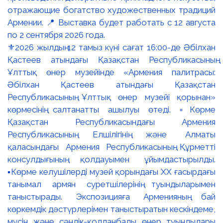
⚜️2026 жылдың 12 тамыз күні сағат 16:00-де Әбілхан
Қастеев атындағы Қазақстан Республикасының
Ұлттық өнер музейінде «Армения палитрасы:
Әбілхан Қастеев атындағы Қазақстан
Республикасының Ұлттық өнер музейі қорынан»
көрмесінің салтанатты ашылуы өтеді. ▫️Көрме
Қазақстан Республикасындағы Армения
Республикасының Елшілігінің және Алматы
қаласындағы Армения Республикасының Құрметті
консулдығының қолдауымен ұйымдастырылды.
▪️Көрме келушілерді музей қорындағы ХХ ғасырдағы
танымал армян суретшілерінің туындыларымен
таныстырады. Экспозицияға Арменияның бай
көркемдік дәстүрлерімен таныстыратын кескіндеме,
мүсін және сәндік-қолданбалы өнер туындылары