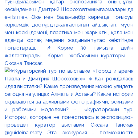
туындыларымен қатар экспозицияға оның ұлы,
кескіндемеші Дмитрий Шороховтың шығармалары да
енгізілген. Әке мен баланың бір көрмеде тоғысуы
көркемдік дәстүрдің жалғастығын айшықтап, мүсін
мен кескіндемені, пластика мен жарықты, қала мен
адамды ортақ мәдени жадының тұтас кеңістігінде
тоғыстырады. 📌Көрме 30 тамызға дейін
жалғастырады. Көрме жобасының кураторы –
Оксана Танская.