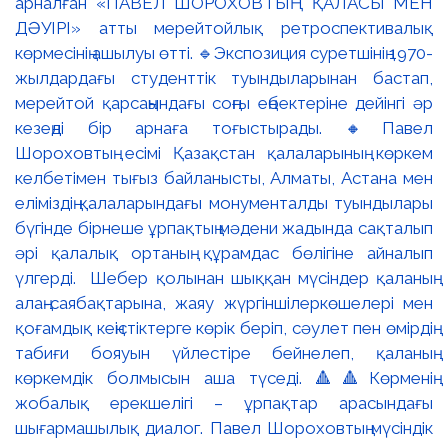
арналған «ПАВЕЛ ШОРОХОВТЫҢ ҚАЛАСЫ МЕН
ДӘУІРІ» атты мерейтойлық ретроспективалық
көрмесінің ашылуы өтті. 🔹Экспозиция суретшінің 1970-
жылдардағы студенттік туындыларынан бастап,
мерейтой қарсаңындағы соңғы еңбектеріне дейінгі әр
кезеңді бір арнаға тоғыстырады. 🔸Павел
Шороховтың есімі Қазақстан қалаларының көркем
келбетімен тығыз байланысты, Алматы, Астана мен
еліміздің қалаларындағы монументалды туындылары
бүгінде бірнеше ұрпақтың мәдени жадында сақталып
әрі қалалық ортаның құрамдас бөлігіне айналып
үлгерді. Шебер қолынан шыққан мүсіндер қаланың
алаң-саябақтарына, жаяу жүргіншілеркөшелері мен
қоғамдық кеңістіктерге көрік беріп, сәулет пен өмірдің
табиғи бояуын үйлестіре бейнелеп, қаланың
көркемдік болмысын аша түседі. 🔺🔺Көрменің
жобалық ерекшелігі – ұрпақтар арасындағы
шығармашылық диалог. Павел Шороховтың мүсіндік