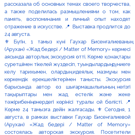
⚜️ Бүгін, 1 тамыз күні Гаухар Бисенғалиеваның
(Арухан) «Жад бедері / Matter of Memory» көрмесі
аясында авторлық экскурсия өтті. Көрме қонақтары
суретшімен тікелей жүздесіп, туындылардың дүниеге
келу тарихымен, олардың идеялық мазмұны мен
көркемдік ерекшеліктерімен танысты. Экскурсия
барысында автор өз шығармашылығының негізгі
тақырыптары мен жад, естелік және жеке
тәжірибенің өнердегі көрінісі туралы ой бөлісті. 📍
Көрме 24 тамызға дейін жалғасады. ⚜️ Сегодня, 1
августа, в рамках выставки Гаухар Бисенгалиевой
(Арухан) «Жад бедері / Matter of Memory»
состоялась авторская экскурсия. Посетители