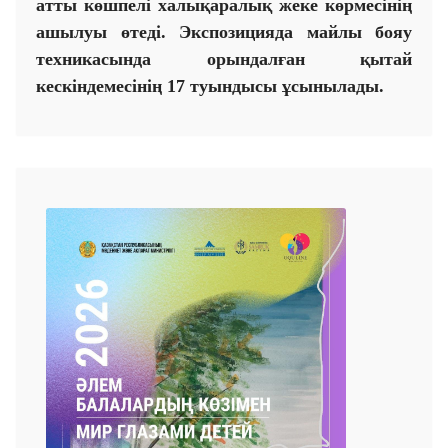
атты көшпелі халықаралық жеке көрмесінің
ашылуы өтеді. Экспозицияда майлы бояу
техникасында орындалған қытай
кескіндемесінің
17
туындысы ұсынылады.