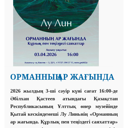
ОРМАННЫҢ АР ЖАҒЫНДА
202
6
жылдың
3-
ші сәуір күні сағат
16
:
00-
де
Әбілхан Қастеев атындағы Қазақстан
Республикасының Ұлттық өнер музейінде
Қытай
кескіндемеші
Лу Линьнің «Орманның
ар жағында. Құрлық пен теңіздегі саяхаттар»