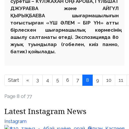
суретші – КҮЛЖАХАН ОҢҒАРОВА, ГҮЛЬШАТ
ДЖУРАЕВА және АЙГҮЛ
ҚЫРЫҚБАЕВА шығармашылығын
тоғыстырған «ҮШ ӘЛЕМ – БІР ҮН» атты
бірлескен шығармашылық көрмесінің
ашылу салтанаты өтеді. Экспозицияда 80
жуық туындылар (гобелен, киіз панно,
батик) қойылады.
Start
«
3
4
5
6
7
8
9
10
11
Page 8 of 77
Latest Instagram News
Instagram