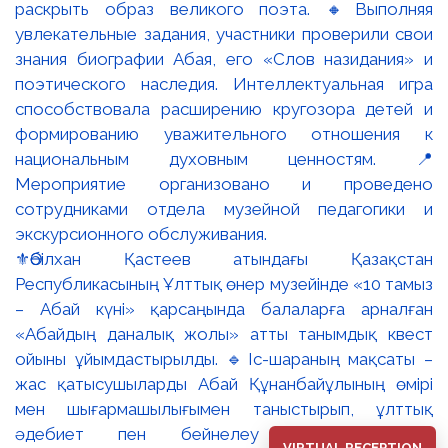
⚜️Әбілхан Қастеев атындағы Қазақстан
Республикасының Ұлттық өнер музейінде «10 тамыз
– Абай күні» қарсаңында балаларға арналған
«Абайдың даналық жолы» атты танымдық квест
ойыны ұйымдастырылды. 🔹Іс-шараның мақсаты –
жас қатысушыларды Абай Құнанбайұлының өмірі
мен шығармашылығымен таныстырып, ұлттық
әдебиет пен бейнелеу өнеріне деген
VIRTUAL RECEPTION