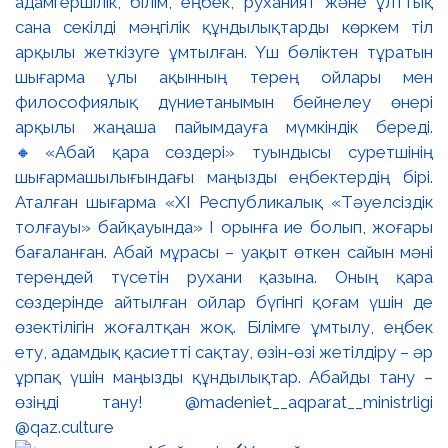
адамгершілік, білім, еңбек, руханият және ұлттық
сана секілді мәңгілік құндылықтарды көркем тіл
арқылы жеткізуге ұмтылған. Үш бөліктен тұратын
шығарма ұлы ақынның терең ойлары мен
философиялық дүниетанымын бейнелеу өнері
арқылы жаңаша пайымдауға мүмкіндік береді.
🔸«Абай қара сөздері» туындысы суретшінің
шығармашылығындағы маңызды еңбектердің бірі.
Аталған шығарма «XI Республикалық «Тәуелсіздік
толғауы» байқауында» І орынға ие болып, жоғары
бағаланған. Абай мұрасы – уақыт өткен сайын мәні
тереңдей түсетін рухани қазына. Оның қара
сөздерінде айтылған ойлар бүгінгі қоғам үшін де
өзектілігін жоғалтқан жоқ. Білімге ұмтылу, еңбек
ету, адамдық қасиетті сақтау, өзін-өзі жетілдіру – әр
ұрпақ үшін маңызды құндылықтар. Абайды тану –
өзіңді тану! @madeniet__aqparat__ministrligi
@qaz.culture