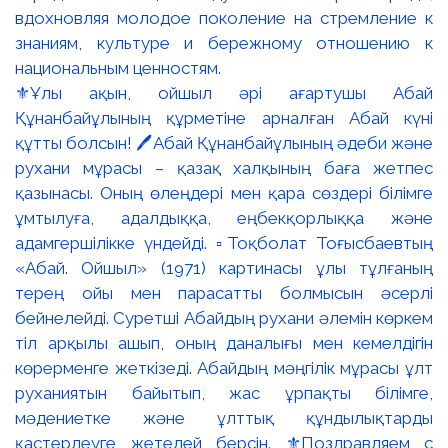
⚜️Ұлы ақын, ойшыл әрі ағартушы Абай
Құнанбайұлының құрметіне арналған Абай күні
құтты болсын! 🖊️Абай Құнанбайұлының әдеби және
рухани мұрасы – қазақ халқының баға жетпес
қазынасы. Оның өлеңдері мен қара сөздері білімге
ұмтылуға, адалдыққа, еңбекқорлыққа және
адамгершілікке үндейді. ▫️Тоқболат Тоғысбаевтың
«Абай. Ойшыл» (1971) картинасы ұлы тұлғаның
терең ойы мен парасатты болмысын әсерлі
бейнелейді. Суретші Абайдың рухани әлемін көркем
тіл арқылы ашып, оның даналығы мен кемелдігін
көрерменге жеткізеді. Абайдың мәңгілік мұрасы ұлт
руханиятын байытып, жас ұрпақты білімге,
мәдениетке және ұлттық құндылықтарды
қастерлеуге жетелей берсін. ⚜️Поздравляем с