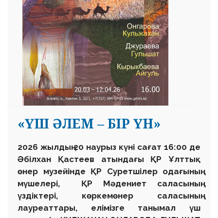
«ҮШ ӘЛЕМ – БІР ҮН»
2026 жылдың 20 наурыз күні сағат 16:00 де
Әбілхан Қастеев атындағы ҚР Ұлттық
өнер музейінде ҚР Суретшілер одағының
мүшелері, ҚР Мәдениет саласының
үздіктері, көркемөнер саласының
лауреаттары, елімізге танымал үш