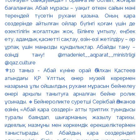
⚜️10 тамыз - Абай күніне орай Әбілхан Қастеев
атындағы ҚР Ұлттық өнер музейі көрермен
назарына ұлы ойшылдың рухани мұрасын бейнелеу
өнері арқылы танытуға арналған бейне ролик
ұсынады. 🔹Бейнероликте суретші Серікбай Әлжанов
өзінің «Абай қара сөздері» атты триптих туындысы
туралы баяндап, шығарманың жазылу тарихы,
идеялық мазмұны мен көркемдік ерекшеліктерімен
таныстырады. Ол Абайдың қара сөздеріндегі