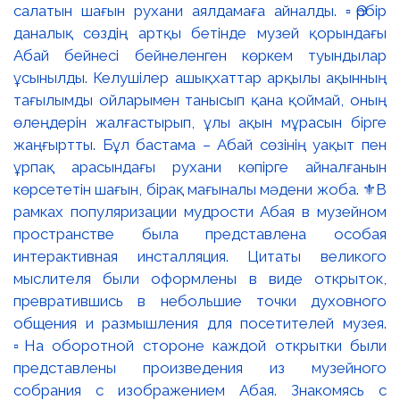
салатын шағын рухани аялдамаға айналды. ▫️Әрбір
даналық сөздің артқы бетінде музей қорындағы
Абай бейнесі бейнеленген көркем туындылар
ұсынылды. Келушілер ашықхаттар арқылы ақынның
тағылымды ойларымен танысып қана қоймай, оның
өлеңдерін жалғастырып, ұлы ақын мұрасын бірге
жаңғыртты. Бұл бастама – Абай сөзінің уақыт пен
ұрпақ арасындағы рухани көпірге айналғанын
көрсететін шағын, бірақ мағыналы мәдени жоба. ⚜️В
рамках популяризации мудрости Абая в музейном
пространстве была представлена особая
интерактивная инсталляция. Цитаты великого
мыслителя были оформлены в виде открыток,
превратившись в небольшие точки духовного
общения и размышления для посетителей музея.
▫️На оборотной стороне каждой открытки были
представлены произведения из музейного
собрания с изображением Абая. Знакомясь с