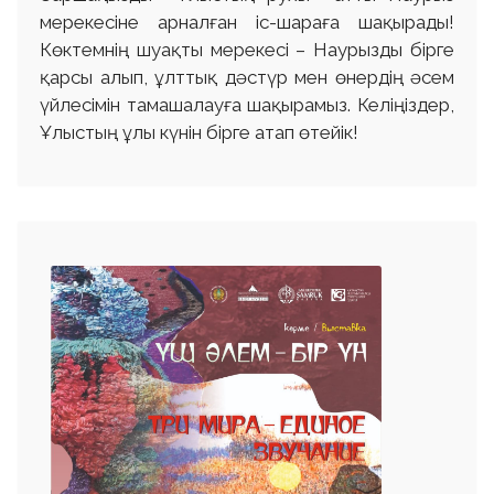
мерекесіне арналған іс-шараға шақырады!
Көктемнің шуақты мерекесі – Наурызды бірге
қарсы алып, ұлттық дәстүр мен өнердің әсем
үйлесімін тамашалауға шақырамыз. Келіңіздер,
Ұлыстың ұлы күнін бірге атап өтейік!