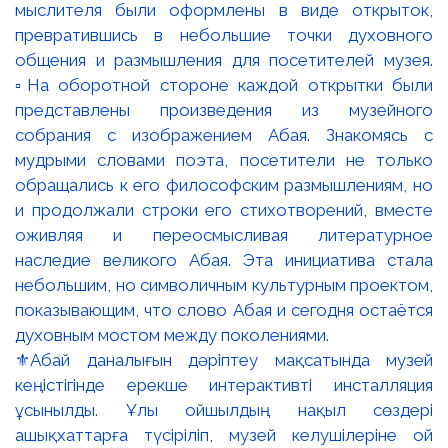
⚜️Абай даналығын дәріптеу мақсатында музей
кеңістігінде ерекше интерактивті инсталляция
ұсынылды. Ұлы ойшылдың нақыл сөздері
ашықхаттарға түсіріліп, музей келушілеріне ой