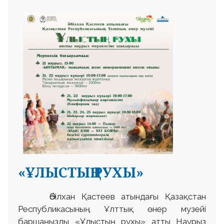
«ҰЛЫСТЫҢ РУХЫ»
Әбілхан Қастеев атындағы Қазақстан
Республикасының Ұлттық өнер музейі
баршаңызды «Ұлыстың рухы» атты Наурыз