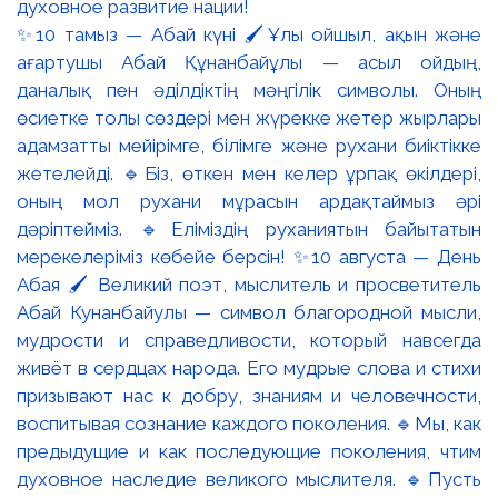
✨10 тамыз — Абай күні 🖌️Ұлы ойшыл, ақын және
ағартушы Абай Құнанбайұлы — асыл ойдың,
даналық пен әділдіктің мәңгілік символы. Оның
өсиетке толы сөздері мен жүрекке жетер жырлары
адамзатты мейірімге, білімге және рухани биіктікке
жетелейді. 🔹Біз, өткен мен келер ұрпақ өкілдері,
оның мол рухани мұрасын ардақтаймыз әрі
дәріптейміз. 🔹Еліміздің руханиятын байытатын
мерекелеріміз көбейе берсін! ✨10 августа — День
Абая 🖌️ Великий поэт, мыслитель и просветитель
Абай Кунанбайулы — символ благородной мысли,
мудрости и справедливости, который навсегда
живёт в сердцах народа. Его мудрые слова и стихи
призывают нас к добру, знаниям и человечности,
воспитывая сознание каждого поколения. 🔹Мы, как
предыдущие и как последующие поколения, чтим
духовное наследие великого мыслителя. 🔹Пусть