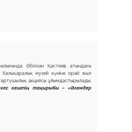
ралығында Әбілхан Қастеев атындағы
е Халықаралық музей күніне орай жыл
ғартушылық акциясы ұйымдастырылады.
йкес
кештің тақырыбы – «Әлемдер