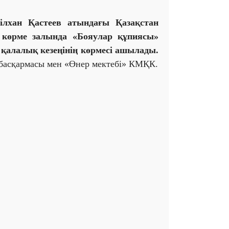
ілхан Қастеев атындағы Қазақстан
 көрме залында «Бояулар құпиясы»
қалалық кезеңінің көрмесі ашылады.
басқармасы мен «Өнер мектебі» КМҚК.