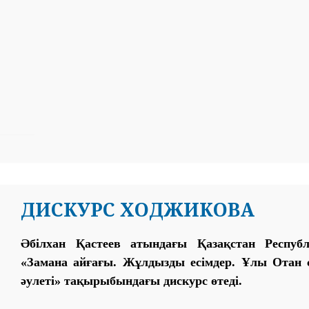
ДИСКУРС ХОДЖИКОВА
Әбілхан Қастеев атындағы Қазақстан Респуб
«Замана айғағы. Жұлдызды есімдер. Ұлы Ота
әулеті» тақырыбындағы дискурс өтеді.