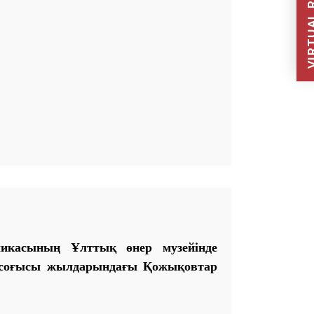
VIRTUAL REC
ликасының Ұлттық өнер музейінде
н соғысы жылдарындағы Қожықовтар