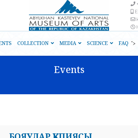
E
H
ENTS
COLLECTION
MEDIA
SCIENCE
FAQ
">
Events
БОЯУЛАР ҚҰПИЯСЫ