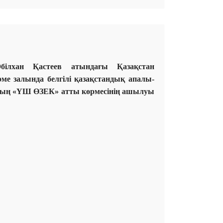
ілхан Қастеев атындағы Қазақстан
ме залында белгілі қазақстандық апалы-
ардың «ҮШ ӨЗЕК» атты көрмесінің ашылуы