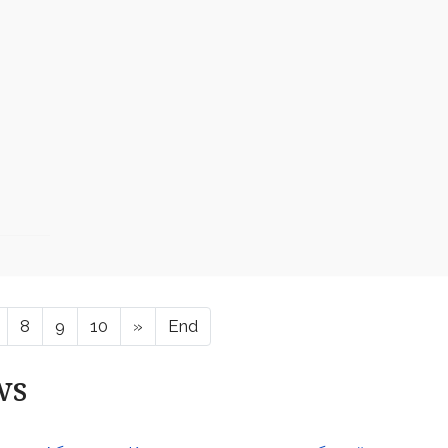
8
9
10
»
End
ws