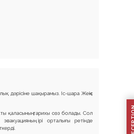
ық дәрісіне шақырамыз. Іс-шара Жеңіс
аты қаласының тарихы сөз болады. Сол
эвакуацияның ірі орталығы ретінде
ткерді.