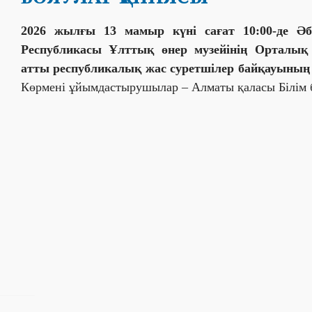
2026 жылғы 13 мамыр күні сағат 10:00-де Әб
Республикасы Ұлттық өнер музейінің Орталық
атты республикалық жас суретшілер байқауының 
Көрмені ұйымдастырушылар – Алматы қаласы Білім 