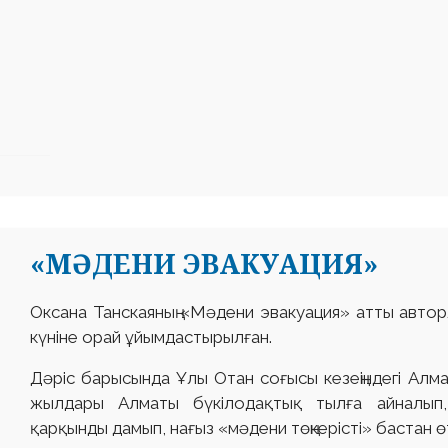
«МӘДЕНИ ЭВАКУАЦИЯ»
Оксана Танскаяның «Мәдени эвакуация» атты авторл
күніне орай ұйымдастырылған.
Дәріс барысында Ұлы Отан соғысы кезеңіндегі Алм
жылдары Алматы бүкілодақтық тылға айналып, 
қарқынды дамып, нағыз «мәдени төңкерісті» бастан ө