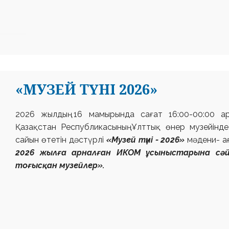
«МУЗЕЙ ТҮНІ 2026»
2026 жылдың 16 мамырында сағат 16:00-00:00 а
Қазақстан Республикасының Ұлттық өнер
музейінд
сайын өтетін дәстүрлі
«Музей түні - 2026»
мәдени-
а
2026 жылға арналған ИКОМ ұсыныстарына сә
тоғысқан музейлер».