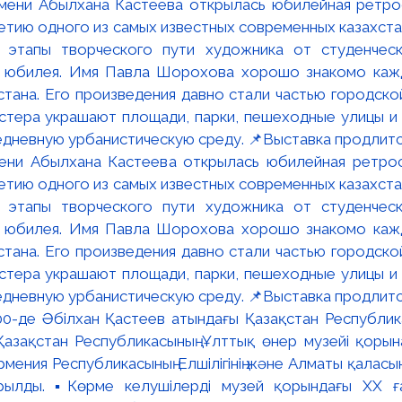
мени Абылхана Кастеева открылась юбилейная ретр
ю одного из самых известных современных казахста
 этапы творческого пути художника от студенческ
и юбилея. Имя Павла Шорохова хорошо знакомо кажд
стана. Его произведения давно стали частью городско
астера украшают площади, парки, пешеходные улицы и
едневную урбанистическую среду. 📌Выставка продлится