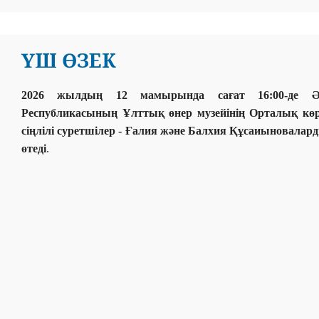
ҮШ ӨЗЕК
2026 жылдың 12 мамырында сағат 16:00-де Әб
Республикасының Ұлттық өнер музейінің Орталық көр
сіңлілі суретшілер - Ғалия және Балхия Құсаиыновал
өтеді
.