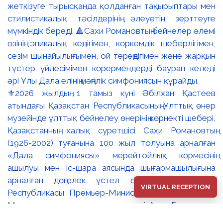
⚜️2026 жылдың 1 тамыз күні Әбілхан Қастеев
атындағы Қазақстан Республикасының Ұлттық өнер
музейінде ұлттық бейнелеу өнерінің көрнекті шебері,
Қазақстанның халық суретшісі Сахи Романовтың
(1926-2002) туғанына 100 жыл толуына арналған
«Дала симфониясы» мерейтойлық көрмесінің
ашылуы мен іс-шара аясында шығармашылығына
арналған дөңгелек үстел өтті. 🔹Қазақстан
VIRTUAL RECEPTION
Республикасы Премьер-Министрінің орынбасары –
Мәдениет және ақпарат министрі Аида Ғалымқызы
Балаева Сахи Романовтың туғанына 100 жыл