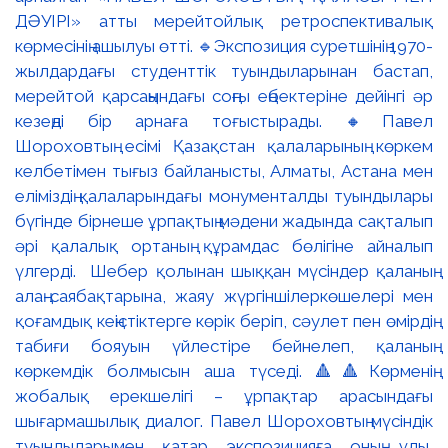
ДӘУІРІ» атты мерейтойлық ретроспективалық
көрмесінің ашылуы өтті. 🔹Экспозиция суретшінің 1970-
жылдардағы студенттік туындыларынан бастап,
мерейтой қарсаңындағы соңғы еңбектеріне дейінгі әр
кезеңді бір арнаға тоғыстырады. 🔸Павел
Шороховтың есімі Қазақстан қалаларының көркем
келбетімен тығыз байланысты, Алматы, Астана мен
еліміздің қалаларындағы монументалды туындылары
бүгінде бірнеше ұрпақтың мәдени жадында сақталып
әрі қалалық ортаның құрамдас бөлігіне айналып
үлгерді. Шебер қолынан шыққан мүсіндер қаланың
алаң-саябақтарына, жаяу жүргіншілеркөшелері мен
қоғамдық кеңістіктерге көрік беріп, сәулет пен өмірдің
табиғи бояуын үйлестіре бейнелеп, қаланың
көркемдік болмысын аша түседі. 🔺🔺Көрменің
жобалық ерекшелігі – ұрпақтар арасындағы
шығармашылық диалог. Павел Шороховтың мүсіндік
туындыларымен қатар экспозицияға оның ұлы,