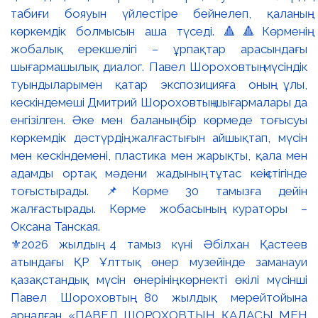
⚜️2026 жылдың 4 тамыз күні Әбілхан Қастеев
атындағы ҚР Ұлттық өнер музейінде заманауи
қазақстандық мүсін өнерінің көрнекті өкілі мүсінші
Павел Шороховтың 80 жылдық мерейтойына
арналған «ПАВЕЛ ШОРОХОВТЫҢ ҚАЛАСЫ МЕН