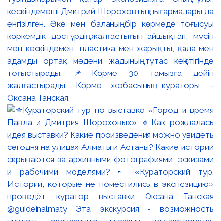
кескіндемеші Дмитрий Шороховтың шығармалары да
енгізілген. Әке мен баланың бір көрмеде тоғысуы
көркемдік дәстүрдің жалғастығын айшықтап, мүсін
мен кескіндемені, пластика мен жарықты, қала мен
адамды ортақ мәдени жадының тұтас кеңістігінде
тоғыстырады. 📌Көрме 30 тамызға дейін
жалғастырады. Көрме жобасының кураторы –
Оксана Танская.