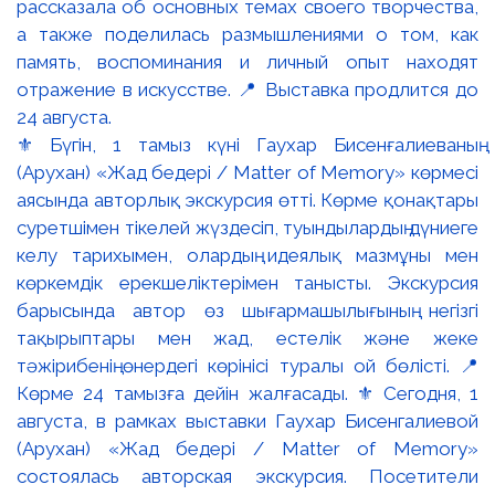
⚜️ Бүгін, 1 тамыз күні Гаухар Бисенғалиеваның
(Арухан) «Жад бедері / Matter of Memory» көрмесі
аясында авторлық экскурсия өтті. Көрме қонақтары
суретшімен тікелей жүздесіп, туындылардың дүниеге
келу тарихымен, олардың идеялық мазмұны мен
көркемдік ерекшеліктерімен танысты. Экскурсия
барысында автор өз шығармашылығының негізгі
тақырыптары мен жад, естелік және жеке
тәжірибенің өнердегі көрінісі туралы ой бөлісті. 📍
Көрме 24 тамызға дейін жалғасады. ⚜️ Сегодня, 1
августа, в рамках выставки Гаухар Бисенгалиевой
(Арухан) «Жад бедері / Matter of Memory»
состоялась авторская экскурсия. Посетители