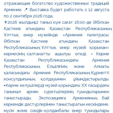
⚜️2026 жылдың 12 тамыз күні сағат 16:00-де Әбілхан
Қастеев атындағы Қазақстан Республикасының
Ұлттық өнер музейінде «Армения палитрасы:
Әбілхан Қастеев атындағы Қазақстан
Республикасының Ұлттық өнер музейі қорынан»
көрмесінің салтанатты ашылуы өтеді. ▫️Көрме
Қазақстан Республикасындағы Армения
Республикасының Елшілігінің және Алматы
қаласындағы Армения Республикасының Құрметті
консулдығының қолдауымен ұйымдастырылды.
▪️Көрме келушілерді музей қорындағы ХХ ғасырдағы
танымал армян суретшілерінің туындыларымен
таныстырады. Экспозицияға Арменияның бай
көркемдік дәстүрлерімен таныстыратын кескіндеме,
мүсін және сәндік-қолданбалы өнер туындылары