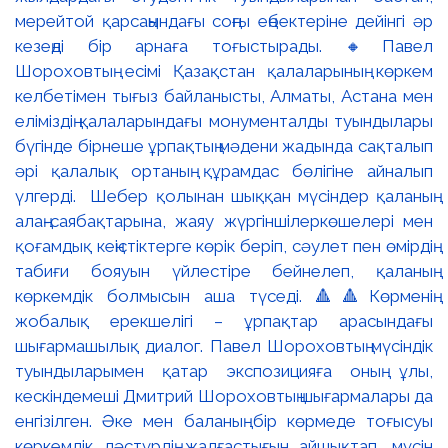
мерейтой қарсаңындағы соңғы еңбектеріне дейінгі әр
кезеңді бір арнаға тоғыстырады. 🔸Павел
Шороховтың есімі Қазақстан қалаларының көркем
келбетімен тығыз байланысты, Алматы, Астана мен
еліміздің қалаларындағы монументалды туындылары
бүгінде бірнеше ұрпақтың мәдени жадында сақталып
әрі қалалық ортаның құрамдас бөлігіне айналып
үлгерді. Шебер қолынан шыққан мүсіндер қаланың
алаң-саябақтарына, жаяу жүргіншілеркөшелері мен
қоғамдық кеңістіктерге көрік беріп, сәулет пен өмірдің
табиғи бояуын үйлестіре бейнелеп, қаланың
көркемдік болмысын аша түседі. 🔺🔺Көрменің
жобалық ерекшелігі – ұрпақтар арасындағы
шығармашылық диалог. Павел Шороховтың мүсіндік
туындыларымен қатар экспозицияға оның ұлы,
кескіндемеші Дмитрий Шороховтың шығармалары да
енгізілген. Әке мен баланың бір көрмеде тоғысуы
көркемдік дәстүрдің жалғастығын айшықтап, мүсін