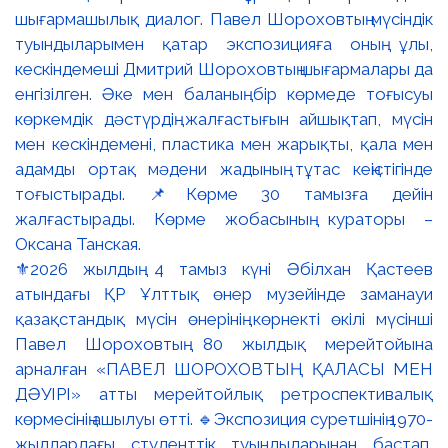
⚜️2026 жылдың 4 тамыз күні Әбілхан Қастеев
атындағы ҚР Ұлттық өнер музейінде заманауи
қазақстандық мүсін өнерінің көрнекті өкілі мүсінші
Павел Шороховтың 80 жылдық мерейтойына
арналған «ПАВЕЛ ШОРОХОВТЫҢ ҚАЛАСЫ МЕН
ДӘУІРІ» атты мерейтойлық ретроспективалық
көрмесінің ашылуы өтті. 🔹Экспозиция суретшінің 1970-
жылдардағы студенттік туындыларынан бастап,