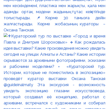
мен кескіндемені, пластика мен жарықты, қала мен
адамды ортақ мәдени жадының тұтас кеңістігінде
тоғыстырады. 📌Көрме 30 тамызға дейін
жалғастырады. Көрме жобасының кураторы –
Оксана Танская.