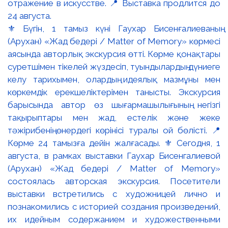
⚜️ Бүгін, 1 тамыз күні Гаухар Бисенғалиеваның
(Арухан) «Жад бедері / Matter of Memory» көрмесі
аясында авторлық экскурсия өтті. Көрме қонақтары
суретшімен тікелей жүздесіп, туындылардың дүниеге
келу тарихымен, олардың идеялық мазмұны мен
көркемдік ерекшеліктерімен танысты. Экскурсия
барысында автор өз шығармашылығының негізгі
тақырыптары мен жад, естелік және жеке
тәжірибенің өнердегі көрінісі туралы ой бөлісті. 📍
Көрме 24 тамызға дейін жалғасады. ⚜️ Сегодня, 1
августа, в рамках выставки Гаухар Бисенгалиевой
(Арухан) «Жад бедері / Matter of Memory»
состоялась авторская экскурсия. Посетители
выставки встретились с художницей лично и
познакомились с историей создания произведений,
их идейным содержанием и художественными