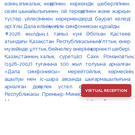
⚜️2026 жылдың 1 тамыз күні Әбілхан Қастеев
атындағы Қазақстан Республикасының Ұлттық өнер
музейінде ұлттық бейнелеу өнерінің көрнекті шебері,
Қазақстанның халық суретшісі Сахи Романовтың
(1926-2002) туғанына 100 жыл толуына арналған
«Дала симфониясы» мерейтойлық көрмесінің
ашылуы мен іс-шара аясында шығармашылығына
арналған дөңгелек үстел өтті. 🔹Қазақстан
VIRTUAL RECEPTION
Республикасы Премьер-Министрінің орынбасары –
Мәдениет және ақпарат министрі Аида Ғалымқызы
Балаева Сахи Романовтың туғанына 100 жыл
толуына арналған «Дала симфониясы»
мерейтойлық көрмесінің ашылуына орай құттықтау
хатын жолдады. Құттықтау хатында Сахи