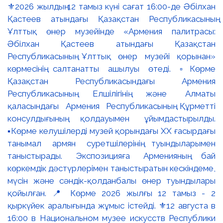
⚜️2026 жылдың 12 тамыз күні сағат 16:00-де Әбілхан
Қастеев атындағы Қазақстан Республикасының
Ұлттық өнер музейінде «Армения палитрасы:
Әбілхан Қастеев атындағы Қазақстан
Республикасының Ұлттық өнер музейі қорынан»
көрмесінің салтанатты ашылуы өтеді. ▫️Көрме
Қазақстан Республикасындағы Армения
Республикасының Елшілігінің және Алматы
қаласындағы Армения Республикасының Құрметті
консулдығының қолдауымен ұйымдастырылды.
▪️Көрме келушілерді музей қорындағы ХХ ғасырдағы
танымал армян суретшілерінің туындыларымен
таныстырады. Экспозицияға Арменияның бай
көркемдік дәстүрлерімен таныстыратын кескіндеме,
мүсін және сәндік-қолданбалы өнер туындылары
қойылған. 📍 Көрме 2026 жылғы 12 тамыз - 2
қыркүйек аралығында жұмыс істейді. ⚜️12 августа в
16:00 в Национальном музее искусств Республики