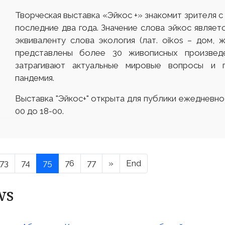
Творческая выставка «Эйкос +» знакомит зрителя 
последние два года. Значение слова эйкос являет
эквиваленту слова экология (лат. оіkos – дом, ж
представлены более 30 живописных произвед
затрагивают актуальные мировые вопросы и 
пандемия.
Выставка "Эйкос+" открыта для публики ежедневно,
00 до 18-00.
73
74
75
76
77
»
End
ws