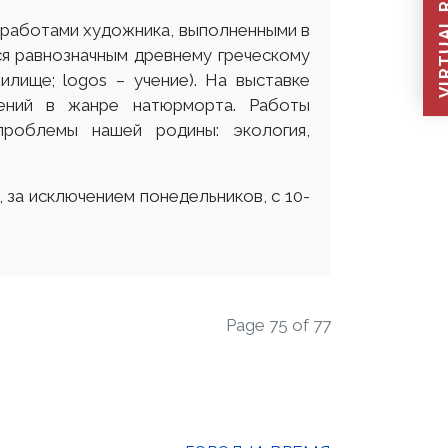
VIRTUAL REC
с работами художника, выполненными в
ся равнозначным древнему греческому
илище; logos – учение). На выставке
ений в жанре натюрморта. Работы
проблемы нашей родины: экология,
 за исключением понедельников, с 10-
Page 75 of 77