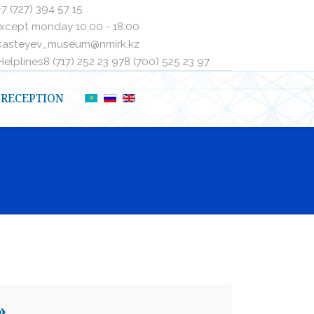
+7 (727) 394 57 15
xcept monday 10:00 - 18:00
kasteyev_museum@nmirk.kz
elplinesㅤ8 (717) 252 23 97ㅤㅤ8 (700) 525 23 97
RECEPTION
»