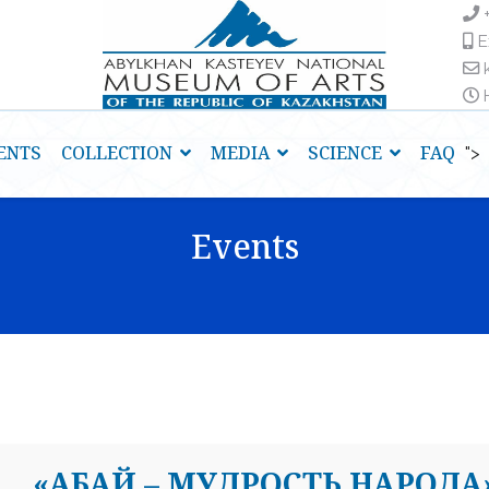
E
H
ENTS
COLLECTION
MEDIA
SCIENCE
FAQ
">
Events
«АБАЙ – МУДРОСТЬ НАРОДА