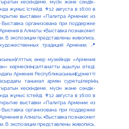
асының Ұлттық өнер музейінде «Армения
н» көрмесінің салтанатты ашылуы өтеді.
ындағы Армения Республикасының Құрметті
сырдағы танымал армян суретшілерінің
ыратын кескіндеме, мүсін және сәндік-
 жұмыс істейді. ⚜️12 августа в 16:00 в
ткрытие выставки «Палитра Армении: из
▫️Выставка организована при поддержке
рмения в Алматы. ▪️Выставка познакомит
и. В экспозиции представлены живопись,