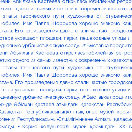
мени Абылхана Кастеева открылась юбилейная ретр
ю одного из самых известных современных казахста
 этапы творческого пути художника от студенческ
и юбилея. Имя Павла Шорохова хорошо знакомо кажд
стана. Его произведения давно стали частью городско
астера украшают площади, парки, пешеходные улицы и
едневную урбанистическую среду. 📌Выставка продлится