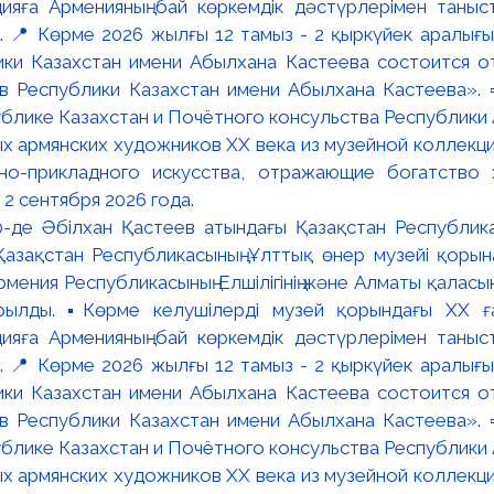
:00-де Әбілхан Қастеев атындағы Қазақстан Республик
азақстан Республикасының Ұлттық өнер музейі қорына
мения Республикасының Елшілігінің және Алматы қалас
ылды. ▪️Көрме келушілерді музей қорындағы ХХ ға
яға Арменияның бай көркемдік дәстүрлерімен таныст
📍 Көрме 2026 жылғы 12 тамыз - 2 қыркүйек аралығында
ки Казахстан имени Абылхана Кастеева состоится о
в Республики Казахстан имени Абылхана Кастеева». 
блике Казахстан и Почётного консульства Республики А
х армянских художников XX века из музейной коллекци