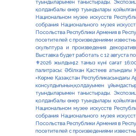
⚜️2026 жылдың 12 тамыз күні сағат 16
палитрасы: Әбілхан Қастеев атындағы Қ
▫️Көрме Қазақстан Республикасындағы Ар
консулдығының қолдауымен ұйымдастыр
туындыларымен таныстырады. Экспозици
қолданбалы өнер туындылары қойылған. 
Национальном музее искусств Республи
собрания Национального музея искусст
Посольства Республики Армения в Респу
посетителей с произведениями известны