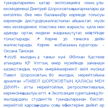
⚜️2026 жылдың 4 тамыз күні Әбілхан Қастеев
атындағы ҚР Ұлттық өнер музейінде заманауи
қазақстандық мүсін өнерінің көрнекті өкілі мүсінші
Павел Шороховтың 80 жылдық мерейтойына
арналған «ПАВЕЛ ШОРОХОВТЫҢ ҚАЛАСЫ МЕН
ДӘУІРІ» атты мерейтойлық ретроспективалық
көрмесінің ашылуы өтті. 🔹Экспозиция суретшінің 1970-
жылдардағы студенттік туындыларынан бастап,
мерейтой қарсаңындағы соңғы еңбектеріне дейінгі әр