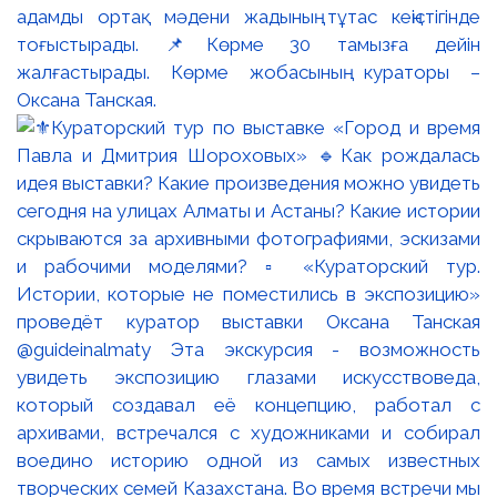
адамды ортақ мәдени жадының тұтас кеңістігінде
тоғыстырады. 📌Көрме 30 тамызға дейін
жалғастырады. Көрме жобасының кураторы –
Оксана Танская.