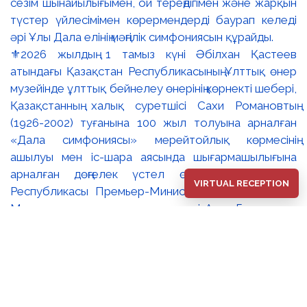
⚜️2026 жылдың 1 тамыз күні Әбілхан Қастеев
атындағы Қазақстан Республикасының Ұлттық өнер
музейінде ұлттық бейнелеу өнерінің көрнекті шебері,
Қазақстанның халық суретшісі Сахи Романовтың
(1926-2002) туғанына 100 жыл толуына арналған
«Дала симфониясы» мерейтойлық көрмесінің
ашылуы мен іс-шара аясында шығармашылығына
арналған дөңгелек үстел өтті. 🔹Қазақстан
VIRTUAL RECEPTION
Республикасы Премьер-Министрінің орынбасары –
Мәдениет және ақпарат министрі Аида Ғалымқызы
Балаева Сахи Романовтың туғанына 100 жыл
толуына арналған «Дала симфониясы»
мерейтойлық көрмесінің ашылуына орай құттықтау
хатын жолдады. Құттықтау хатында Сахи
Романовтың қазақ бейнелеу өнерінде ұлттық