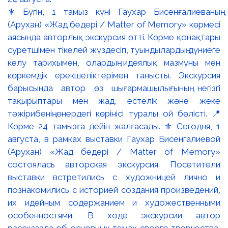
⚜️ Бүгін, 1 тамыз күні Гаухар Бисенғалиеваның
(Арухан) «Жад бедері / Matter of Memory» көрмесі
аясында авторлық экскурсия өтті. Көрме қонақтары
суретшімен тікелей жүздесіп, туындылардың дүниеге
келу тарихымен, олардың идеялық мазмұны мен
көркемдік ерекшеліктерімен танысты. Экскурсия
барысында автор өз шығармашылығының негізгі
тақырыптары мен жад, естелік және жеке
тәжірибенің өнердегі көрінісі туралы ой бөлісті. 📍
Көрме 24 тамызға дейін жалғасады. ⚜️ Сегодня, 1
августа, в рамках выставки Гаухар Бисенгалиевой
(Арухан) «Жад бедері / Matter of Memory»
состоялась авторская экскурсия. Посетители
выставки встретились с художницей лично и
познакомились с историей создания произведений,
их идейным содержанием и художественными
особенностями. В ходе экскурсии автор