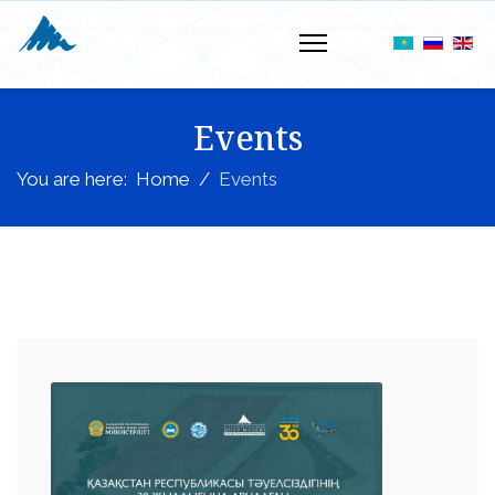
Events
You are here:
Home
Events