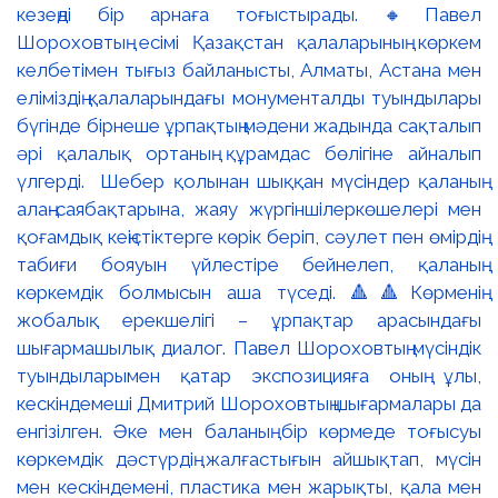
кезеңді бір арнаға тоғыстырады. 🔸Павел
Шороховтың есімі Қазақстан қалаларының көркем
келбетімен тығыз байланысты, Алматы, Астана мен
еліміздің қалаларындағы монументалды туындылары
бүгінде бірнеше ұрпақтың мәдени жадында сақталып
әрі қалалық ортаның құрамдас бөлігіне айналып
үлгерді. Шебер қолынан шыққан мүсіндер қаланың
алаң-саябақтарына, жаяу жүргіншілеркөшелері мен
қоғамдық кеңістіктерге көрік беріп, сәулет пен өмірдің
табиғи бояуын үйлестіре бейнелеп, қаланың
көркемдік болмысын аша түседі. 🔺🔺Көрменің
жобалық ерекшелігі – ұрпақтар арасындағы
шығармашылық диалог. Павел Шороховтың мүсіндік
туындыларымен қатар экспозицияға оның ұлы,
кескіндемеші Дмитрий Шороховтың шығармалары да
енгізілген. Әке мен баланың бір көрмеде тоғысуы
көркемдік дәстүрдің жалғастығын айшықтап, мүсін
мен кескіндемені, пластика мен жарықты, қала мен