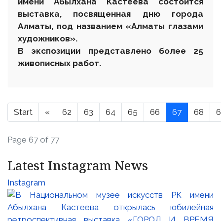
имени Абылхана Кастеева состоится
выставка, посвященная дню города
Алматы, под названием «Алматы глазами
художников».
В экспозиции представлено более 25
живописных работ.
Start
«
62
63
64
65
66
67
68
6
Page 67 of 77
Latest Instagram News
Instagram