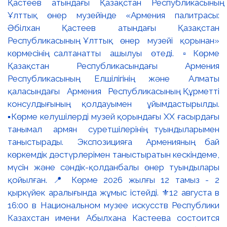
Қастеев атындағы Қазақстан Республикасының
Ұлттық өнер музейінде «Армения палитрасы:
Әбілхан Қастеев атындағы Қазақстан
Республикасының Ұлттық өнер музейі қорынан»
көрмесінің салтанатты ашылуы өтеді. ▫️Көрме
Қазақстан Республикасындағы Армения
Республикасының Елшілігінің және Алматы
қаласындағы Армения Республикасының Құрметті
консулдығының қолдауымен ұйымдастырылды.
▪️Көрме келушілерді музей қорындағы ХХ ғасырдағы
танымал армян суретшілерінің туындыларымен
таныстырады. Экспозицияға Арменияның бай
көркемдік дәстүрлерімен таныстыратын кескіндеме,
мүсін және сәндік-қолданбалы өнер туындылары
қойылған. 📍 Көрме 2026 жылғы 12 тамыз - 2
қыркүйек аралығында жұмыс істейді. ⚜️12 августа в
16:00 в Национальном музее искусств Республики
Казахстан имени Абылхана Кастеева состоится