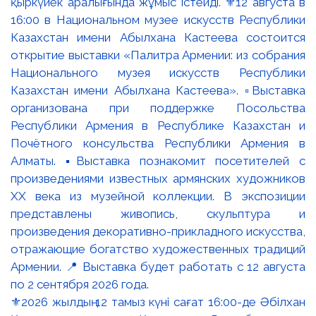
⚜️2026 жылдың 12 тамыз күні сағат 16:00-де Әбілхан