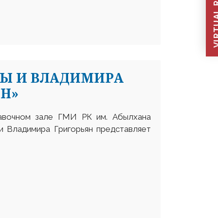
VIRTUAL REC
НЫ И ВЛАДИМИРА
ИН»
авочном зале ГМИ РК им. Абылхана
и Владимира Григорьян представляет