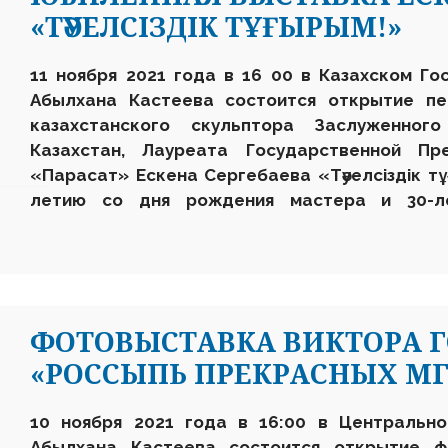
«ТӘУЕЛСІЗДІК ТҰҒЫРЫМ!»
11 ноября 2021 года в 16 00 в Казахском Го
Абылхана Кастеева состоится открытие пе
казахстанского скульптора Заслуженног
Казахстан, Лауреата Государственной П
«Парасат» Ескена Сергебаева «Тәуелсіздік т
летию со дня рождения мастера и 30-ле
ФОТОВЫСТАВКА ВИКТОРА 
«РОССЫПЬ ПРЕКРАСНЫХ М
10 ноября 2021 года в 16:00 в Центральн
Абылхана Кастеева состоится открытие ф