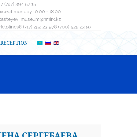
+7 (727) 394 57 15
xcept monday 10:00 - 18:00
kasteyev_museum@nmirk.kz
elplinesㅤ8 (717) 252 23 97ㅤㅤ8 (700) 525 23 97
RECEPTION
ЕНА СЕРГЕБАЕВА