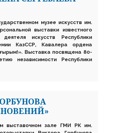
сударственном музее искусств им.
рсональной выставки известного
о деятеля искусств Республики
ремии КазССР, Кавалера ордена
ұғырым!». Выставка посвящена 80-
тию независимости Республики
ГОРБУНОВА
ГНОВЕНИЙ»
ом выставочном зале ГМИ РК им.
отовыставки Виктора Горбунова