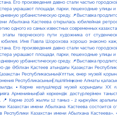
мени Абылхана Кастеева открылась юбилейная ретр
ю одного из самых известных современных казахста
 этапы творческого пути художника от студенческ
и юбилея. Имя Павла Шорохова хорошо знакомо кажд
стана. Его произведения давно стали частью городско
астера украшают площади, парки, пешеходные улицы и
едневную урбанистическую среду. 📌Выставка продлится