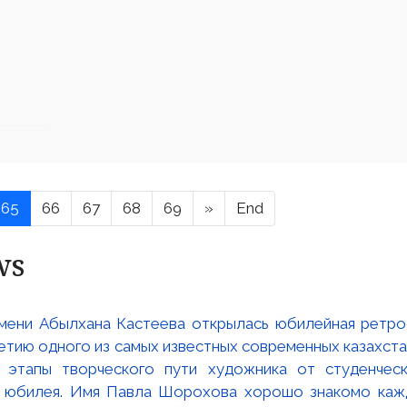
65
66
67
68
69
»
End
ws