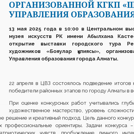
ОРГАНИЗОВАННОЙ КГКП «Ш
УПРАВЛЕНИЯ ОБРАЗОВАНИЯ
13 мая 2025 года в 10:00 в Центральном вы
музея искусств
РК
имени Абылхана Касте
открытие выставки
городского тура
Рес
художников «
Бояулар құпиясы
», организо
Управления образования города Алматы.
22 апреля в ЦВЗ состоялось подведение итогов 
победители районных этапов по городу Алматы в во
При оценке конкурсных работ учитывались глуб
художественное мастерство, уровень сложности,
е решение и креативный подход. Цель данного конкур
их профессиональные ориентиры. Задачи конкурса 
 патриотических чувств, пробуждение личного ин