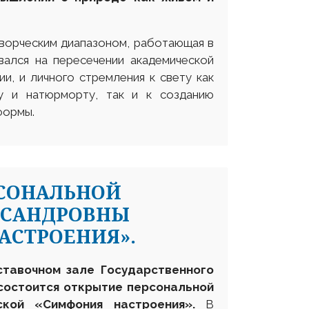
ворческим диапазоном, работающая в
вался на пересечении академической
и, и личного стремления к свету как
у и натюрморту, так и к созданию
формы.
РСОНАЛЬНОЙ
КСАНДРОВНЫ
АСТРОЕНИЯ».
ставочном зале Государственного
 состоится открытие персональной
нской
«
Симфония настроения
».
В