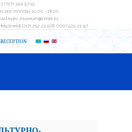
+7 (727) 394 57 15
xcept monday 10:00 - 18:00
kasteyev_museum@nmirk.kz
elplinesㅤ8 (717) 252 23 97ㅤㅤ8 (700) 525 23 97
RECEPTION
ЛЬТУРНО-