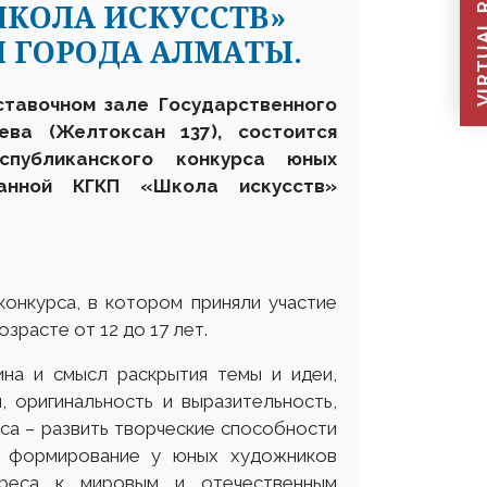
VIRTUAL REC
КОЛА ИСКУССТВ»
 ГОРОДА АЛМАТЫ.
ставочном зале Государственного
ева (Желтоксан 137), состоится
публиканского конкурса юных
ванной КГКП «Школа искусств»
конкурса, в котором приняли участие
зрасте от 12 до 17 лет.
ина и смысл раскрытия темы и идеи,
 оригинальность и выразительность,
са – развить творческие способности
– формирование у юных художников
тереса к мировым и отечественным