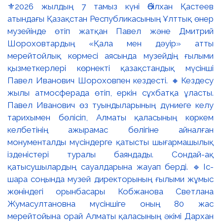
⚜️2026 жылдың 7 тамыз күні Әбілхан Қастеев
атындағы Қазақстан Республикасының Ұлттық өнер
музейінде өтіп жатқан Павел және Дмитрий
Шороховтардың «Қала мен дәуір» атты
мерейтойлық көрмесі аясында музейдің ғылыми
қызметкерлері көрнекті қазақстандық мүсінші
Павел Иванович Шороховпен кездесті. 🔸Кездесу
жылы атмосферада өтіп, еркін сұхбатқа ұласты.
Павел Иванович өз туындыларының дүниеге келу
тарихымен бөлісіп, Алматы қаласының көркем
келбетінің ажырамас бөлігіне айналған
монументалды мүсіндерге қатысты шығармашылық
ізденістері туралы баяндады. Сондай-ақ
қатысушылардың сауалдарына жауап берді. 🔹Іс-
шара соңында музей директорының ғылыми жұмыс
жөніндегі орынбасары Кобжанова Светлана
Жумасултановна мүсіншіге оның 80 жас
мерейтойына орай Алматы қаласының әкімі Дархан