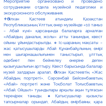
⚜️Әбілхан Қастеев атындағы Қазақстан
Республикасының Ұлттық өнер музейінде «10 тамыз
– Абай күні» қарсаңында балаларға арналған
«Абайдың даналық жолы» атты танымдық квест
ойыны ұйымдастырылды. 🔹Іс-шараның мақсаты –
жас қатысушыларды Абай Құнанбайұлының өмірі
мен шығармашылығымен таныстырып, ұлттық
әдебиет пен бейнелеу өнеріне деген
қызығушылығын арттыру. Квест барысында балалар
музей залдарын аралап, Әбілхан Қастеевтің «Жас
Абайдың портреті», Сәрсенбай Бейсенбаевтың
«Абай» портреті және Тоқболат Тоғысбаевтың
«Абай. Ойшыл» туындылары арқылы ақын тұлғасын
тереңірек таныды. 🔸Қатысушылар қызықты
тапсырмалар орындап, Абайдың өмірбаяны, қара