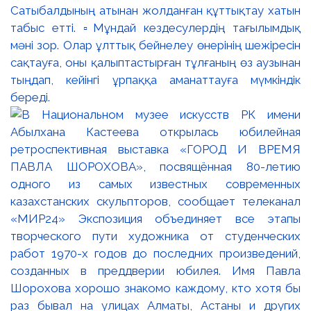
Сатыбалдының атынан жолданған құттықтау хатын
табыс етті. ▫️Мұндай кездесулердің тағылымдық
мәні зор. Олар ұлттық бейнелеу өнерінің шежіресін
сақтауға, оны қалыптастырған тұлғаның өз аузынан
тыңдап, кейінгі ұрпаққа аманаттауға мүмкіндік
береді.