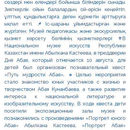
сөздері мен өлеңдері бойынша білімдерін сынады.
Зияткерлік ойын балалардың ой-өрісін кеңейтіп,
ұлттық құндылықтарға деген құрметін арттыруға
ықпал етті. 📌Іс-шараны ұйымдастырған және
жүргізген: Музей педагогикасы және экскурсиялық
қызмет көрсету бөлімінің қызметкерлері ⚜️В
Национальном музее искусств Республики
Казахстан имени Абылхана Кастеева, в преддверии
Дня Абая, который отмечается 10 августа, для
детей был организован познавательный квест
«Путь мудрости Абая». 🔹Целью мероприятия
стало знакомство юных участников с жизнью и
творчеством Абая Кунанбаева, а также развитие
интереса к национальной литературе и
изобразительному искусству. В ходе квеста дети
посетили экспозиционные залы музея и
познакомились с произведениями «Портрет юного
Абая» Абылхана Кастеева, «Портрет Абая»