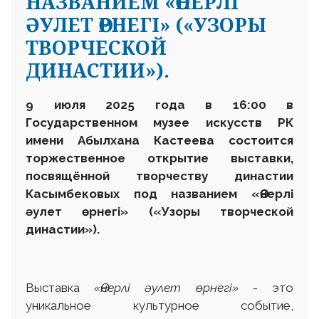
НАЗВАНИЕМ «ӨНЕРЛІ
ӘУЛЕТ ӨРНЕГІ» («УЗОРЫ
ТВОРЧЕСКОЙ
ДИНАСТИИ»).
9
июля 2025 года в 16:00 в
Государственном музее искусств РК
имени Абылхана Кастеева состоится
торжественное открытие выставки,
посвящённой творчеству династии
Касымбековых
под названием
«Өнерлі
әулет өрнегі» («Узоры творческой
династии»).
Выставка
«Өнерлі әулет өрнегі»
- это
уникальное культурное событие,