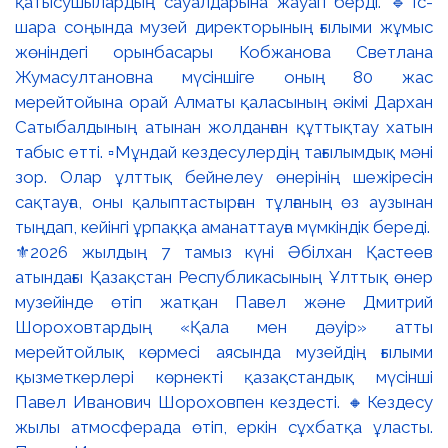
⚜️2026 жылдың 7 тамыз күні Әбілхан Қастеев
атындағы Қазақстан Республикасының Ұлттық өнер
музейінде өтіп жатқан Павел және Дмитрий
Шороховтардың «Қала мен дәуір» атты
мерейтойлық көрмесі аясында музейдің ғылыми
қызметкерлері көрнекті қазақстандық мүсінші
Павел Иванович Шороховпен кездесті. 🔸Кездесу
жылы атмосферада өтіп, еркін сұхбатқа ұласты.