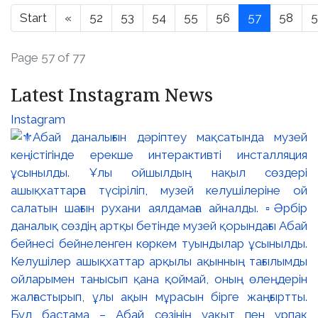
Start
«
52
53
54
55
56
57
58
5
Page 57 of 77
Latest Instagram News
Instagram