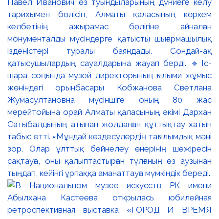
Павел Иванович өз туындыларының дүниеге келу
тарихымен бөлісіп, Алматы қаласының көркем
келбетінің ажырамас бөлігіне айналған
монументалды мүсіндерге қатысты шығармашылық
ізденістері туралы баяндады. Сондай-ақ
қатысушылардың сауалдарына жауап берді. 🔹Іс-
шара соңында музей директорының ғылыми жұмыс
жөніндегі орынбасары Кобжанова Светлана
Жумасултановна мүсіншіге оның 80 жас
мерейтойына орай Алматы қаласының әкімі Дархан
Сатыбалдының атынан жолданған құттықтау хатын
табыс етті. ▫️Мұндай кездесулердің тағылымдық мәні
зор. Олар ұлттық бейнелеу өнерінің шежіресін
сақтауға, оны қалыптастырған тұлғаның өз аузынан
тыңдап, кейінгі ұрпаққа аманаттауға мүмкіндік береді.