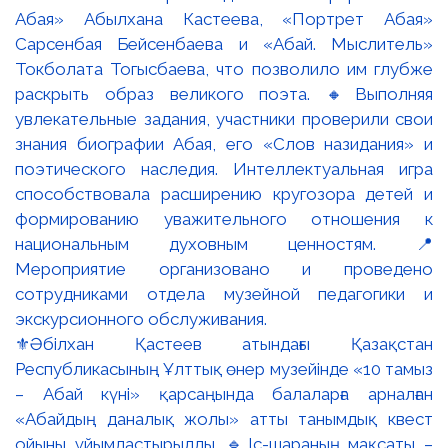
⚜️Әбілхан Қастеев атындағы Қазақстан
Республикасының Ұлттық өнер музейінде «10 тамыз
– Абай күні» қарсаңында балаларға арналған
«Абайдың даналық жолы» атты танымдық квест
ойыны ұйымдастырылды. 🔹Іс-шараның мақсаты –