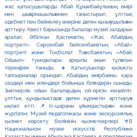
жас қатысушыларды Абай Құнанбайұлының өмірі
мен шығармашылығымен таныстырып, ұлттық
әдебиет пен бейнелеу өнеріне деген қызығушылығын
арттыру. Квест барысында балалар музей залдарын
аралап, Әбілхан Қастеевтің «Жас Абайдың
портреті», Сәрсенбай Бейсенбаевтың «Абай»
портреті және Тоқболат Тоғысбаевтың «Абай.
Ойшыл» туындылары арқылы ақын тұлғасын
тереңірек таныды. 🔸Қатысушылар қызықты
тапсырмалар орындап, Абайдың өмірбаяны, қара
сөздері мен өлеңдері бойынша білімдерін сынады.
Зияткерлік ойын балалардың ой-өрісін кеңейтіп,
ұлттық құндылықтарға деген құрметін арттыруға
ықпал етті. 📌Іс-шараны ұйымдастырған және
жүргізген: Музей педагогикасы және экскурсиялық
қызмет көрсету бөлімінің қызметкерлері ⚜️В
Национальном музее искусств Республики
Казахстан имени Абылхана Кастеева, в преддверии