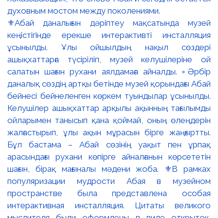
⚜️Абай даналығын дәріптеу мақсатында музей
кеңістігінде ерекше интерактивті инсталляция
ұсынылды. Ұлы ойшылдың нақыл сөздері
ашықхаттарға түсіріліп, музей келушілеріне ой
салатын шағын рухани аялдамаға айналды. ▫️Әрбір
даналық сөздің артқы бетінде музей қорындағы Абай
бейнесі бейнеленген көркем туындылар ұсынылды.
Келушілер ашықхаттар арқылы ақынның тағылымды
ойларымен танысып қана қоймай, оның өлеңдерін
жалғастырып, ұлы ақын мұрасын бірге жаңғыртты.
Бұл бастама – Абай сөзінің уақыт пен ұрпақ
арасындағы рухани көпірге айналғанын көрсететін
шағын, бірақ мағыналы мәдени жоба. ⚜️В рамках
популяризации мудрости Абая в музейном
пространстве была представлена особая
интерактивная инсталляция. Цитаты великого
мыслителя были оформлены в виде открыток,