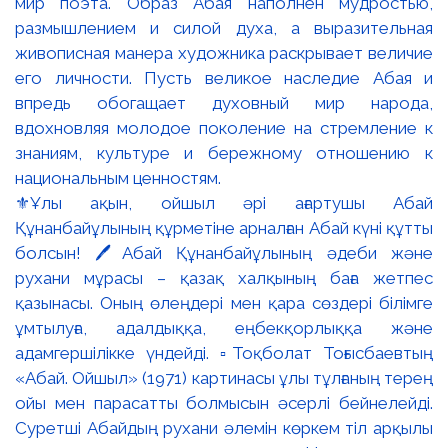
⚜️Ұлы ақын, ойшыл әрі ағартушы Абай
Құнанбайұлының құрметіне арналған Абай күні құтты
болсын! 🖊️Абай Құнанбайұлының әдеби және
рухани мұрасы – қазақ халқының баға жетпес
қазынасы. Оның өлеңдері мен қара сөздері білімге
ұмтылуға, адалдыққа, еңбекқорлыққа және
адамгершілікке үндейді. ▫️Тоқболат Тоғысбаевтың
«Абай. Ойшыл» (1971) картинасы ұлы тұлғаның терең
ойы мен парасатты болмысын әсерлі бейнелейді.
Суретші Абайдың рухани әлемін көркем тіл арқылы