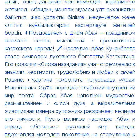
ашып, оның даналығы мен кемелдігін көрерменге
жеткізеді. Абайдың мәңгілік мұрасы ұлт руханиятын
байытып, жас ұрпақты білімге, мәдениетке және
ұлттық құндылықтарды қастерлеуге жетелей
берсін. ⚜️Поздравляем с Днём Абая — праздником
великого поэта, мыслителя и просветителя
казахского народа! 🖊️Наследие Абая Кунанбаева
стало символом духовного богатства Казахстана.
Его поэзия и «Слова назидания» учат стремлению к
знаниям, честности, трудолюбию и любви к своей
Родине. ▫️Картина Токболата Тогусбаева «Абай.
Мыслитель» (1971) передаёт глубокий внутренний
мир поэта. Образ Абая наполнен мудростью,
размышлением и силой духа, а выразительная
живописная манера художника раскрывает величие
его личности. Пусть великое наследие Абая и
впредь обогащает духовный мир народа,
вдохновляя молодое поколение на стремление к