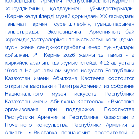
қаласындағы Армения Республикасының Құрметті
консулдығының қолдауымен ұйымдастырылды.
▪️Көрме келушілерді музей қорындағы ХХ ғасырдағы
танымал армян суретшілерінің туындыларымен
таныстырады. Экспозицияға Арменияның бай
көркемдік дәстүрлерімен таныстыратын кескіндеме,
мүсін және сәндік-қолданбалы өнер туындылары
қойылған. 📍 Көрме 2026 жылғы 12 тамыз - 2
қыркүйек аралығында жұмыс істейді. ⚜️12 августа в
16:00 в Национальном музее искусств Республики
Казахстан имени Абылхана Кастеева состоится
открытие выставки «Палитра Армении: из собрания
Национального музея искусств Республики
Казахстан имени Абылхана Кастеева». ▫️Выставка
организована при поддержке Посольства
Республики Армения в Республике Казахстан и
Почётного консульства Республики Армения в
Алматы. ▪️Выставка познакомит посетителей с