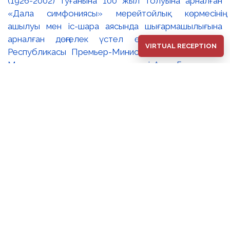
(1926-2002) туғанына 100 жыл толуына арналған
«Дала симфониясы» мерейтойлық көрмесінің
ашылуы мен іс-шара аясында шығармашылығына
арналған дөңгелек үстел өтті. 🔹Қазақстан
VIRTUAL RECEPTION
Республикасы Премьер-Министрінің орынбасары –
Мәдениет және ақпарат министрі Аида Ғалымқызы
Балаева Сахи Романовтың туғанына 100 жыл
толуына арналған «Дала симфониясы»
мерейтойлық көрмесінің ашылуына орай құттықтау
хатын жолдады. Құттықтау хатында Сахи
Романовтың қазақ бейнелеу өнерінде ұлттық
кескіндеме мен графиканың дамуына зор үлес қосқан
дара суретші екенін атап өтті. Сонымен қатар
көрменің суретшінің бай шығармашылық мұрасын
жаңаша зерделеп, кейінгі ұрпаққа насихаттаудағы
маңызына тоқталып, көрменің табысты өтуіне
тілектестік білдірді. Құттықтау хатын музей
директоры Жұмабекова Гүлайым Мұсағұлқызы