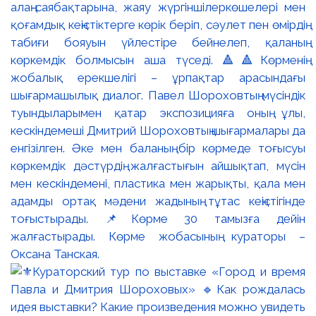
алаң-саябақтарына, жаяу жүргіншілеркөшелері мен
қоғамдық кеңістіктерге көрік беріп, сәулет пен өмірдің
табиғи бояуын үйлестіре бейнелеп, қаланың
көркемдік болмысын аша түседі. 🔺🔺Көрменің
жобалық ерекшелігі – ұрпақтар арасындағы
шығармашылық диалог. Павел Шороховтың мүсіндік
туындыларымен қатар экспозицияға оның ұлы,
кескіндемеші Дмитрий Шороховтың шығармалары да
енгізілген. Әке мен баланың бір көрмеде тоғысуы
көркемдік дәстүрдің жалғастығын айшықтап, мүсін
мен кескіндемені, пластика мен жарықты, қала мен
адамды ортақ мәдени жадының тұтас кеңістігінде
тоғыстырады. 📌Көрме 30 тамызға дейін
жалғастырады. Көрме жобасының кураторы –
Оксана Танская.