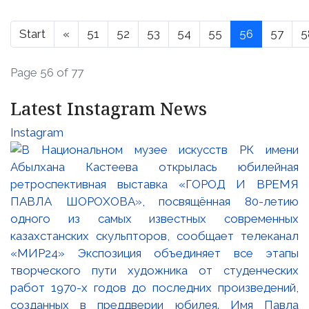
Start
«
51
52
53
54
55
56
57
5
Page 56 of 77
Latest Instagram News
Instagram