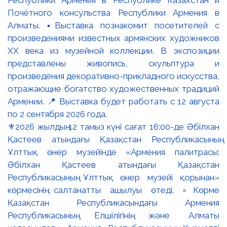
⚜️2026 жылдың 12 тамыз күні сағат 16:00-де Әбілхан
Қастеев атындағы Қазақстан Республикасының
Ұлттық өнер музейінде «Армения палитрасы:
Әбілхан Қастеев атындағы Қазақстан
Республикасының Ұлттық өнер музейі қорынан»
көрмесінің салтанатты ашылуы өтеді. ▫️Көрме
Қазақстан Республикасындағы Армения
Республикасының Елшілігінің және Алматы