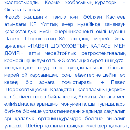
⚜️2026 жылдың 4 тамыз күні Әбілхан Қастеев
атындағы ҚР Ұлттық өнер музейінде заманауи
қазақстандық мүсін өнерінің көрнекті өкілі мүсінші
Павел Шороховтың 80 жылдық мерейтойына
арналған «ПАВЕЛ ШОРОХОВТЫҢ ҚАЛАСЫ МЕН
ДӘУІРІ» атты мерейтойлық ретроспективалық
көрмесінің ашылуы өтті. 🔹Экспозиция суретшінің 1970-
жылдардағы студенттік туындыларынан бастап,
мерейтой қарсаңындағы соңғы еңбектеріне дейінгі әр
кезеңді бір арнаға тоғыстырады. 🔸Павел
Шороховтың есімі Қазақстан қалаларының көркем
келбетімен тығыз байланысты, Алматы, Астана мен
еліміздің қалаларындағы монументалды туындылары
бүгінде бірнеше ұрпақтың мәдени жадында сақталып
әрі қалалық ортаның құрамдас бөлігіне айналып
үлгерді. Шебер қолынан шыққан мүсіндер қаланың