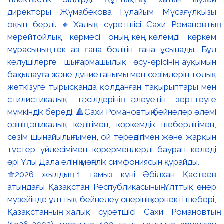
⚜️2026 жылдың 1 тамыз күні Әбілхан Қастеев
атындағы Қазақстан Республикасының Ұлттық өнер
музейінде ұлттық бейнелеу өнерінің көрнекті шебері,
Қазақстанның халық суретшісі Сахи Романовтың