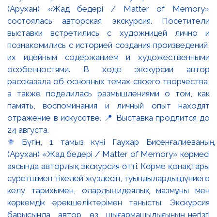
⚜️ Бүгін, 1 тамыз күні Гаухар Бисенғалиеваның
(Арухан) «Жад бедері / Matter of Memory» көрмесі
аясында авторлық экскурсия өтті. Көрме қонақтары
суретшімен тікелей жүздесіп, туындылардың дүниеге
келу тарихымен, олардың идеялық мазмұны мен
көркемдік ерекшеліктерімен танысты. Экскурсия
барысында автор өз шығармашылығының негізгі