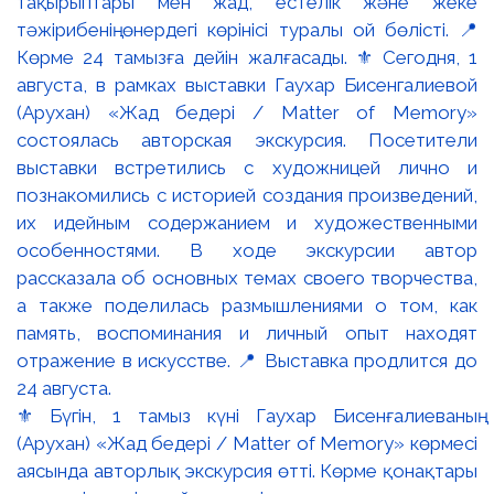
⚜️ Бүгін, 1 тамыз күні Гаухар Бисенғалиеваның
(Арухан) «Жад бедері / Matter of Memory» көрмесі
аясында авторлық экскурсия өтті. Көрме қонақтары