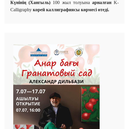
Күнінің (Хангыль)
100 жыл толуына
арналған
K-
Calligraphy
к
орей
каллиграфиясы көрмесі өтеді.