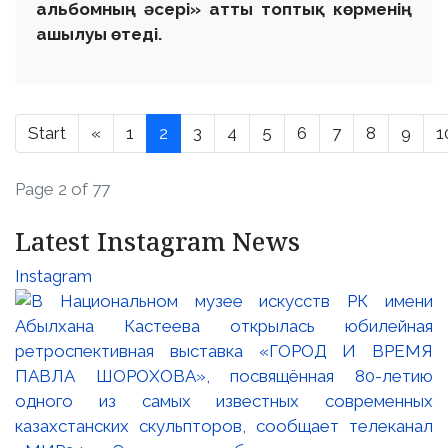
альбомның әсері» атты топтық көрменің
ашылуы өтеді.
Start
«
1
2
3
4
5
6
7
8
9
1
Page 2 of 77
Latest Instagram News
Instagram