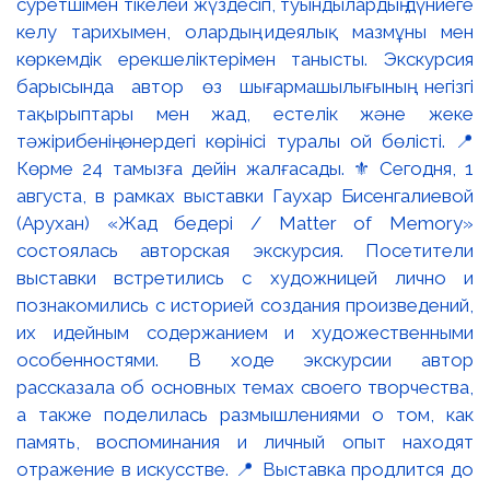
суретшімен тікелей жүздесіп, туындылардың дүниеге
келу тарихымен, олардың идеялық мазмұны мен
көркемдік ерекшеліктерімен танысты. Экскурсия
барысында автор өз шығармашылығының негізгі
тақырыптары мен жад, естелік және жеке
тәжірибенің өнердегі көрінісі туралы ой бөлісті. 📍
Көрме 24 тамызға дейін жалғасады. ⚜️ Сегодня, 1
августа, в рамках выставки Гаухар Бисенгалиевой
(Арухан) «Жад бедері / Matter of Memory»
состоялась авторская экскурсия. Посетители
выставки встретились с художницей лично и
познакомились с историей создания произведений,
их идейным содержанием и художественными
особенностями. В ходе экскурсии автор
рассказала об основных темах своего творчества,
а также поделилась размышлениями о том, как
память, воспоминания и личный опыт находят
отражение в искусстве. 📍 Выставка продлится до