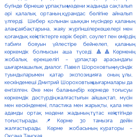
бүгінде бірнеше ұрпақтың мәдени жадында сақталып
әрі қалалық ортаның құрамдас бөлігіне айналып
үлгерді. Шебер қолынан шыққан мүсіндер қаланың
алаң-саябақтарына, жаяу жүргіншілеркөшелері мен
қоғамдық кеңістіктерге көрік беріп, сәулет пен өмірдің
табиғи бояуын үйлестіре бейнелеп, қаланың
көркемдік болмысын аша түседі. 🔺🔺Көрменің
жобалық ерекшелігі – ұрпақтар арасындағы
шығармашылық диалог. Павел Шороховтың мүсіндік
туындыларымен қатар экспозицияға оның ұлы,
кескіндемеші Дмитрий Шороховтың шығармалары да
енгізілген. Әке мен баланың бір көрмеде тоғысуы
көркемдік дәстүрдің жалғастығын айшықтап, мүсін
мен кескіндемені, пластика мен жарықты, қала мен
адамды ортақ мәдени жадының тұтас кеңістігінде
тоғыстырады. 📌Көрме 30 тамызға дейін
жалғастырады. Көрме жобасының кураторы –
Оксана Танская.