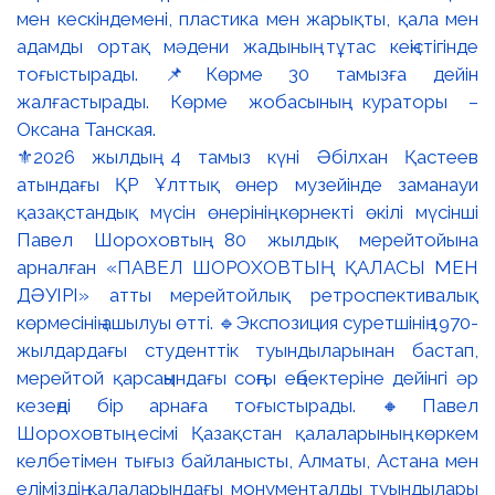
⚜️2026 жылдың 4 тамыз күні Әбілхан Қастеев
атындағы ҚР Ұлттық өнер музейінде заманауи
қазақстандық мүсін өнерінің көрнекті өкілі мүсінші
Павел Шороховтың 80 жылдық мерейтойына
арналған «ПАВЕЛ ШОРОХОВТЫҢ ҚАЛАСЫ МЕН
ДӘУІРІ» атты мерейтойлық ретроспективалық
көрмесінің ашылуы өтті. 🔹Экспозиция суретшінің 1970-
жылдардағы студенттік туындыларынан бастап,
мерейтой қарсаңындағы соңғы еңбектеріне дейінгі әр
кезеңді бір арнаға тоғыстырады. 🔸Павел
Шороховтың есімі Қазақстан қалаларының көркем
келбетімен тығыз байланысты, Алматы, Астана мен
еліміздің қалаларындағы монументалды туындылары