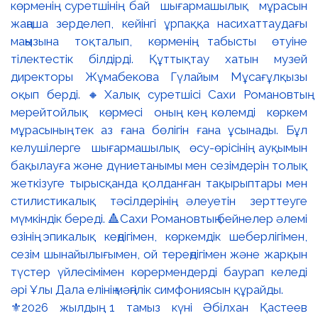
⚜️2026 жылдың 1 тамыз күні Әбілхан Қастеев