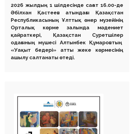
2026 жылдың 1 шілдесінде сағат 16.00-де
Әбілхан Қастеев атындағы Қазақстан
Республикасының Ұлттық өнер музейінің
Орталық көрме залында мәдениет
қайраткері, Қазақстан Суретшілер
одағының мүшесі Алтынбек Құмаровтың
«Уақыт бедері» атты жеке көрмесінің
ашылу салтанаты өтеді.