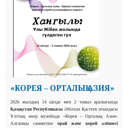
«КОРЕЯ – ОРТАЛЫҚ АЗИЯ»
2026 жыл
дың
14 шілде мен 2 тамыз аралығында
Қазақстан Республикасы
Әбілхан Қастеев атындағы
Ұлттық
өнер музейінде «Корея – Орталық Азия»
Алғашқы
саммитіне
орай және
корей әліппесі