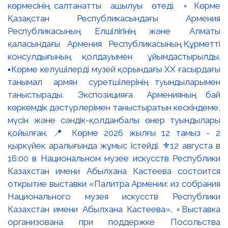
көрмесінің салтанатты ашылуы өтеді. ▫️Көрме
Қазақстан Республикасындағы Армения
Республикасының Елшілігінің және Алматы
қаласындағы Армения Республикасының Құрметті
консулдығының қолдауымен ұйымдастырылды.
▪️Көрме келушілерді музей қорындағы ХХ ғасырдағы
танымал армян суретшілерінің туындыларымен
таныстырады. Экспозицияға Арменияның бай
көркемдік дәстүрлерімен таныстыратын кескіндеме,
мүсін және сәндік-қолданбалы өнер туындылары
қойылған. 📍 Көрме 2026 жылғы 12 тамыз - 2
қыркүйек аралығында жұмыс істейді. ⚜️12 августа в
16:00 в Национальном музее искусств Республики
Казахстан имени Абылхана Кастеева состоится
открытие выставки «Палитра Армении: из собрания
Национального музея искусств Республики
Казахстан имени Абылхана Кастеева». ▫️Выставка
организована при поддержке Посольства