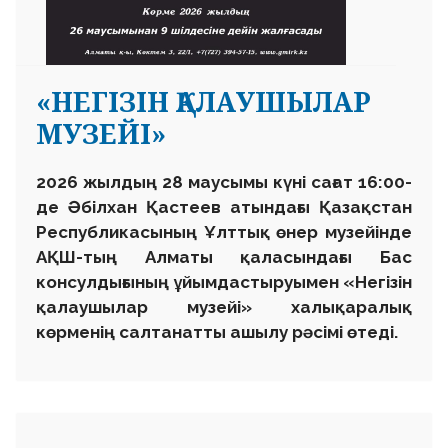
«НЕГІЗІН ҚАЛАУШЫЛАР
МУЗЕЙІ»
2026 жылдың 28 маусымы күні сағат 16:00-
де Әбілхан Қастеев атындағы Қазақстан
Республикасының Ұлттық өнер музейінде
АҚШ-тың Алматы қаласындағы Бас
консулдығының ұйымдастыруымен «Негізін
қалаушылар музейі» халықаралық
көрменің салтанатты ашылу рәсімі өтеді.