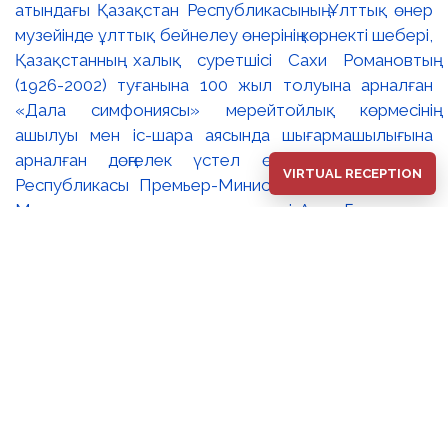
атындағы Қазақстан Республикасының Ұлттық өнер
музейінде ұлттық бейнелеу өнерінің көрнекті шебері,
Қазақстанның халық суретшісі Сахи Романовтың
(1926-2002) туғанына 100 жыл толуына арналған
«Дала симфониясы» мерейтойлық көрмесінің
ашылуы мен іс-шара аясында шығармашылығына
арналған дөңгелек үстел өтті. 🔹Қазақстан
VIRTUAL RECEPTION
Республикасы Премьер-Министрінің орынбасары –
Мәдениет және ақпарат министрі Аида Ғалымқызы
Балаева Сахи Романовтың туғанына 100 жыл
толуына арналған «Дала симфониясы»
мерейтойлық көрмесінің ашылуына орай құттықтау
хатын жолдады. Құттықтау хатында Сахи
Романовтың қазақ бейнелеу өнерінде ұлттық
кескіндеме мен графиканың дамуына зор үлес қосқан
дара суретші екенін атап өтті. Сонымен қатар
көрменің суретшінің бай шығармашылық мұрасын
жаңаша зерделеп, кейінгі ұрпаққа насихаттаудағы