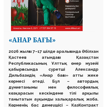
«АНАР БАҒЫ»
2026 жылғы 7–17 шілде аралығында Әбілхан
Қастеев атындағы Қазақстан
Республикасының Ұлттық өнер музейі
қабырғасында суретші Александр
Дильбазидің «Анар бағы» атты жеке
көрмесі өтеді. Бұл – автордың
дүниетанымы мен философиялық
көзқарасын кескіндеме тілі арқылы
танытатын ауқымды халықаралық жоба.
Көрменің бас демеушісі – КазКонтракт