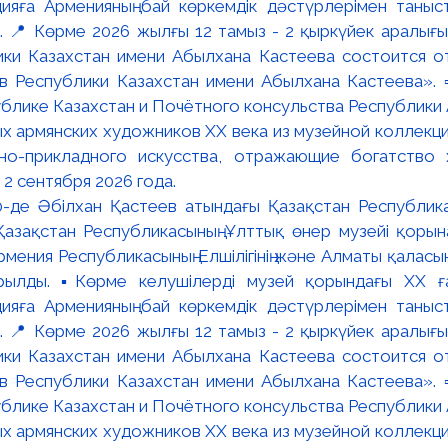
:00-де Әбілхан Қастеев атындағы Қазақстан Республик
азақстан Республикасының Ұлттық өнер музейі қорына
мения Республикасының Елшілігінің және Алматы қалас
ылды. ▪️Көрме келушілерді музей қорындағы ХХ ға
яға Арменияның бай көркемдік дәстүрлерімен таныст
📍 Көрме 2026 жылғы 12 тамыз - 2 қыркүйек аралығында
ки Казахстан имени Абылхана Кастеева состоится о
в Республики Казахстан имени Абылхана Кастеева». 
блике Казахстан и Почётного консульства Республики А
х армянских художников XX века из музейной коллекци