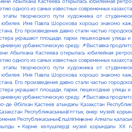
мени Абылхана Кастеева открылась юбилейная ретр
ю одного из самых известных современных казахста
 этапы творческого пути художника от студенческ
и юбилея. Имя Павла Шорохова хорошо знакомо кажд
стана. Его произведения давно стали частью городско
астера украшают площади, парки, пешеходные улицы и
едневную урбанистическую среду. 📌Выставка продлится