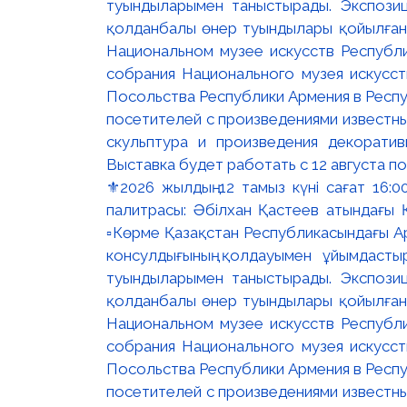
⚜️2026 жылдың 12 тамыз күні сағат 16
палитрасы: Әбілхан Қастеев атындағы Қ
▫️Көрме Қазақстан Республикасындағы Ар
консулдығының қолдауымен ұйымдастыр
туындыларымен таныстырады. Экспозици
қолданбалы өнер туындылары қойылған. 
Национальном музее искусств Республи
собрания Национального музея искусст
Посольства Республики Армения в Респу
посетителей с произведениями известны