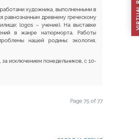
VIRTUAL REC
с работами художника, выполненными в
ся равнозначным древнему греческому
илище; logos – учение). На выставке
ений в жанре натюрморта. Работы
проблемы нашей родины: экология,
 за исключением понедельников, с 10-
Page 75 of 77