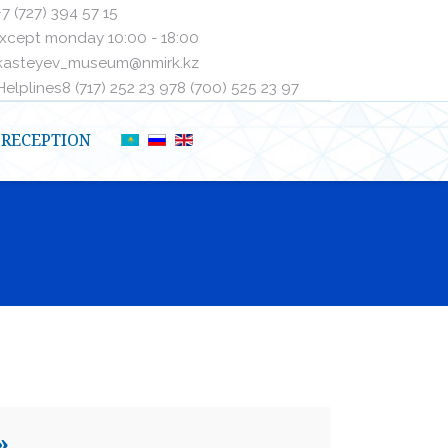
+7 (727) 394 57 15
xcept monday 10:00 - 18:00
kasteyev_museum@nmirk.kz
elplinesㅤ8 (717) 252 23 97ㅤㅤ8 (700) 525 23 97
RECEPTION
»