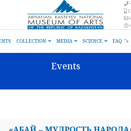
E
H
ENTS
COLLECTION
MEDIA
SCIENCE
FAQ
">
Events
«АБАЙ – МУДРОСТЬ НАРОДА