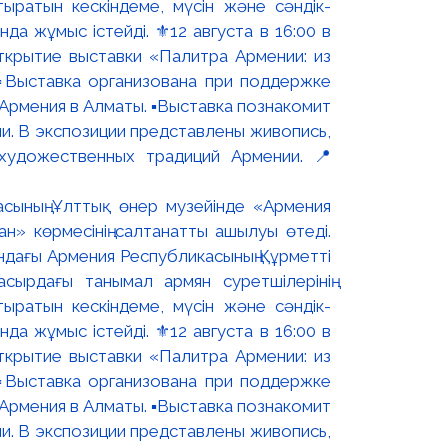
асының Ұлттық өнер музейінде «Армения
н» көрмесінің салтанатты ашылуы өтеді.
ындағы Армения Республикасының Құрметті
сырдағы танымал армян суретшілерінің
ыратын кескіндеме, мүсін және сәндік-
 жұмыс істейді. ⚜️12 августа в 16:00 в
ткрытие выставки «Палитра Армении: из
▫️Выставка организована при поддержке
рмения в Алматы. ▪️Выставка познакомит
и. В экспозиции представлены живопись,