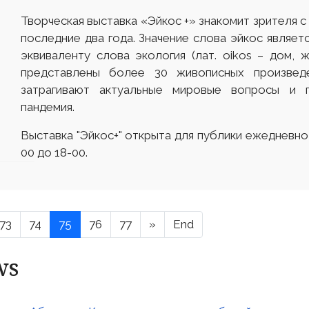
Творческая выставка «Эйкос +» знакомит зрителя 
последние два года. Значение слова эйкос являет
эквиваленту слова экология (лат. оіkos – дом, ж
представлены более 30 живописных произвед
затрагивают актуальные мировые вопросы и 
пандемия.
Выставка "Эйкос+" открыта для публики ежедневно,
00 до 18-00.
73
74
75
76
77
»
End
ws