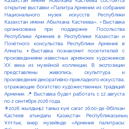
⚜️2026 жылдың 12 тамыз күні сағат 16:00-де Әбілхан
Қастеев атындағы Қазақстан Республикасының
Ұлттық өнер музейінде «Армения палитрасы: