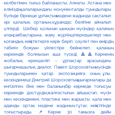
келбетімен тығыз байланысты, Алматы, Астана мен
еліміздің қалаларындағы монументалды туындылары
бүгінде бірнеше ұрпақтың мәдени жадында сақталып
әрі қалалық ортаның құрамдас бөлігіне айналып
үлгерді. Шебер қолынан шыққан мүсіндер қаланың
алаң-саябақтарына, жаяу жүргіншілеркөшелері мен
қоғамдық кеңістіктерге көрік беріп, сәулет пен өмірдің
табиғи бояуын үйлестіре бейнелеп, қаланың
көркемдік болмысын аша түседі. 🔺🔺Көрменің
жобалық ерекшелігі – ұрпақтар арасындағы
шығармашылық диалог. Павел Шороховтың мүсіндік
туындыларымен қатар экспозицияға оның ұлы,
кескіндемеші Дмитрий Шороховтың шығармалары да
енгізілген. Әке мен баланың бір көрмеде тоғысуы
көркемдік дәстүрдің жалғастығын айшықтап, мүсін
мен кескіндемені, пластика мен жарықты, қала мен
адамды ортақ мәдени жадының тұтас кеңістігінде
тоғыстырады. 📌Көрме 30 тамызға дейін