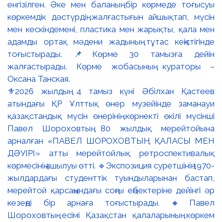
⚜️2026 жылдың 4 тамыз күні Әбілхан Қастеев
атындағы ҚР Ұлттық өнер музейінде заманауи
қазақстандық мүсін өнерінің көрнекті өкілі мүсінші
Павел Шороховтың 80 жылдық мерейтойына
арналған «ПАВЕЛ ШОРОХОВТЫҢ ҚАЛАСЫ МЕН
ДӘУІРІ» атты мерейтойлық ретроспективалық
көрмесінің ашылуы өтті. 🔹Экспозиция суретшінің 1970-
жылдардағы студенттік туындыларынан бастап,
мерейтой қарсаңындағы соңғы еңбектеріне дейінгі әр
кезеңді бір арнаға тоғыстырады. 🔸Павел
Шороховтың есімі Қазақстан қалаларының көркем