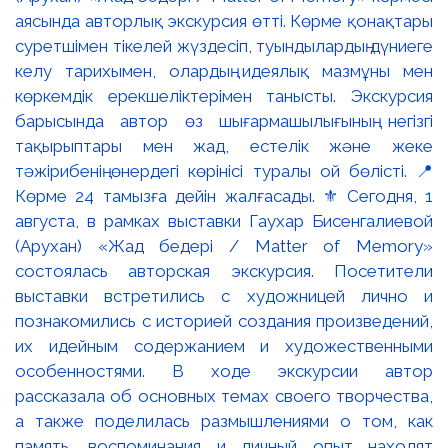
аясында авторлық экскурсия өтті. Көрме қонақтары
суретшімен тікелей жүздесіп, туындылардың дүниеге
келу тарихымен, олардың идеялық мазмұны мен
көркемдік ерекшеліктерімен танысты. Экскурсия
барысында автор өз шығармашылығының негізгі
тақырыптары мен жад, естелік және жеке
тәжірибенің өнердегі көрінісі туралы ой бөлісті. 📍
Көрме 24 тамызға дейін жалғасады. ⚜️ Сегодня, 1
августа, в рамках выставки Гаухар Бисенгалиевой
(Арухан) «Жад бедері / Matter of Memory»
состоялась авторская экскурсия. Посетители
выставки встретились с художницей лично и
познакомились с историей создания произведений,
их идейным содержанием и художественными
особенностями. В ходе экскурсии автор
рассказала об основных темах своего творчества,
а также поделилась размышлениями о том, как
память, воспоминания и личный опыт находят