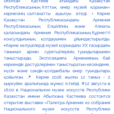
Әбілхан Қастеев атындағы Қазақстан
Республикасының Ұлттық өнер музейі қорынан»
көрмесінің салтанатты ашылуы өтеді. ▫️Көрме
Қазақстан Республикасындағы Армения
Республикасының Елшілігінің және Алматы
қаласындағы Армения Республикасының Құрметті
консулдығының қолдауымен ұйымдастырылды.
▪️Көрме келушілерді музей қорындағы ХХ ғасырдағы
танымал армян суретшілерінің туындыларымен
таныстырады. Экспозицияға Арменияның бай
көркемдік дәстүрлерімен таныстыратын кескіндеме,
мүсін және сәндік-қолданбалы өнер туындылары
қойылған. 📍 Көрме 2026 жылғы 12 тамыз - 2
қыркүйек аралығында жұмыс істейді. ⚜️12 августа в
16:00 в Национальном музее искусств Республики
Казахстан имени Абылхана Кастеева состоится
открытие выставки «Палитра Армении: из собрания
Национального музея искусств Республики