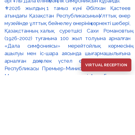
⚜️2026 жылдың 1 тамыз күні Әбілхан Қастеев
атындағы Қазақстан Республикасының Ұлттық өнер
музейінде ұлттық бейнелеу өнерінің көрнекті шебері,
Қазақстанның халық суретшісі Сахи Романовтың
(1926-2002) туғанына 100 жыл толуына арналған
«Дала симфониясы» мерейтойлық көрмесінің
ашылуы мен іс-шара аясында шығармашылығына
арналған дөңгелек үстел өтті. 🔹Қазақстан
VIRTUAL RECEPTION
Республикасы Премьер-Министрінің орынбасары –
Мәдениет және ақпарат министрі Аида Ғалымқызы
Балаева Сахи Романовтың туғанына 100 жыл
толуына арналған «Дала симфониясы»
мерейтойлық көрмесінің ашылуына орай құттықтау
хатын жолдады. Құттықтау хатында Сахи
Романовтың қазақ бейнелеу өнерінде ұлттық
кескіндеме мен графиканың дамуына зор үлес қосқан
дара суретші екенін атап өтті. Сонымен қатар