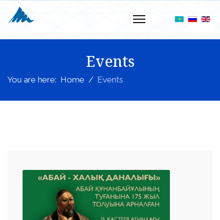
Events
You are here:
Home
Events