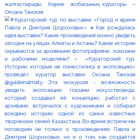
жалғастырады. Көрме жобасының кураторы –
Оксана Танская.