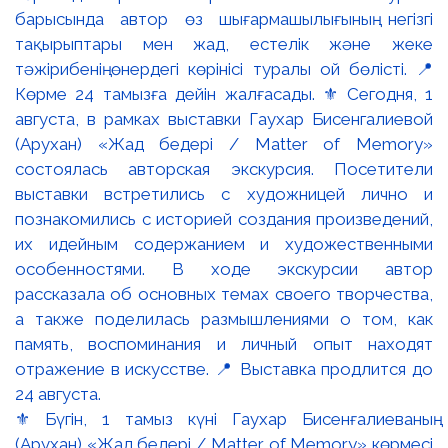
⚜️ Бүгін, 1 тамыз күні Гаухар Бисенғалиеваның
(Арухан) «Жад бедері / Matter of Memory» көрмесі