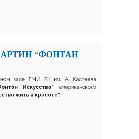
КАРТИН “ФОНТАН
чном зале ГМИ РК им. А. Кастеева
Фонтан Искусства
”
американского
сство жить в красоте”
.