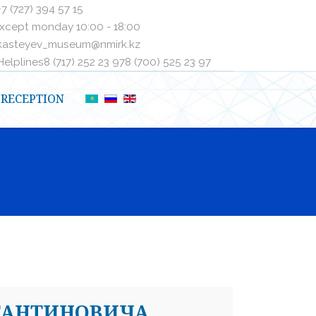
+7 (727) 394 57 15
xcept monday 10:00 - 18:00
kasteyev_museum@nmirk.kz
elplinesㅤ8 (717) 252 23 97ㅤㅤ8 (700) 525 23 97
RECEPTION
ТАНТИНОВИЧА