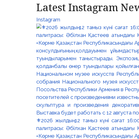
Latest Instagram Ne
Instagram
⚜️2026 жылдың 12 тамыз күні сағат 16
палитрасы: Әбілхан Қастеев атындағы Қ
▫️Көрме Қазақстан Республикасындағы Ар