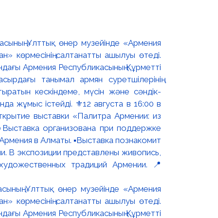
асының Ұлттық өнер музейінде «Армения
н» көрмесінің салтанатты ашылуы өтеді.
ындағы Армения Республикасының Құрметті