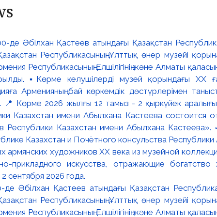
ws
:00-де Әбілхан Қастеев атындағы Қазақстан Республик
азақстан Республикасының Ұлттық өнер музейі қорына
мения Республикасының Елшілігінің және Алматы қалас