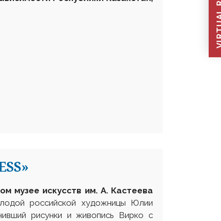
VIRTUAL REC
ESS»
ом музее искусств им. А. Кастеева
олодой российской художницы Юлии
ивший рисунки и живопись Вирко с