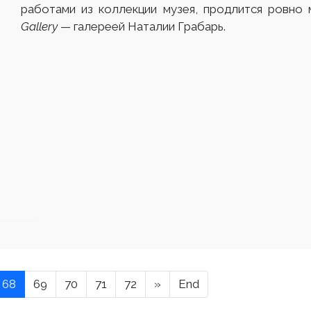
работами из коллекции музея, продлится ровно 
Gallery
— галереей Наталии Грабарь.
68
69
70
71
72
»
End