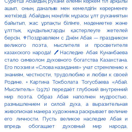
Суретші Абайдың рухани әлемін көркем тіл арқылы
ашып, оның даналығы мен кемелдігін көрерменге
жеткізеді. Абайдың мәңгілік мұрасы ұлт руханиятын
байытып, жас ұрпақты білімге, мәдениетке және
ұлттық құндылықтарды қастерлеуге жетелей
берсін. ⚜️Поздравляем с Днём Абая — праздником
великого поэта, мыслителя и просветителя
казахского народа! 🖊️Наследие Абая Кунанбаева
стало символом духовного богатства Казахстана.
Его поэзия и «Слова назидания» учат стремлению к
знаниям, честности, трудолюбию и любви к своей
Родине. ▫️Картина Токболата Тогусбаева «Абай.
Мыслитель» (1971) передаёт глубокий внутренний
мир поэта. Образ Абая наполнен мудростью,
размышлением и силой духа, а выразительная
живописная манера художника раскрывает величие
его личности. Пусть великое наследие Абая и
впредь обогащает духовный мир народа,