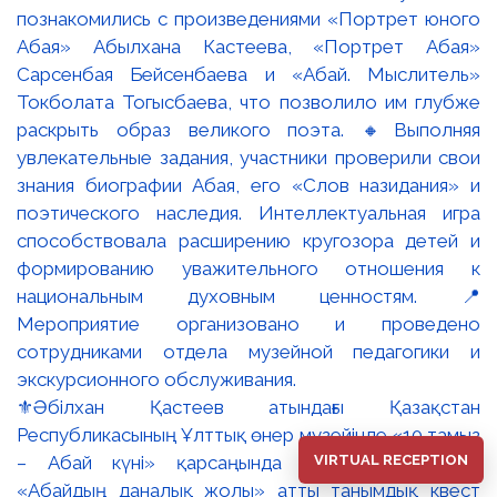
⚜️Әбілхан Қастеев атындағы Қазақстан
Республикасының Ұлттық өнер музейінде «10 тамыз
VIRTUAL RECEPTION
– Абай күні» қарсаңында балаларға арналған
«Абайдың даналық жолы» атты танымдық квест