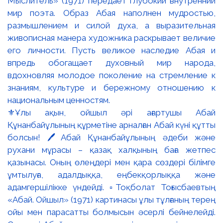
⚜️Ұлы ақын, ойшыл әрі ағартушы Абай
Құнанбайұлының құрметіне арналған Абай күні құтты
болсын! 🖊️Абай Құнанбайұлының әдеби және
рухани мұрасы – қазақ халқының баға жетпес
қазынасы. Оның өлеңдері мен қара сөздері білімге
ұмтылуға, адалдыққа, еңбекқорлыққа және
адамгершілікке үндейді. ▫️Тоқболат Тоғысбаевтың
«Абай. Ойшыл» (1971) картинасы ұлы тұлғаның терең
ойы мен парасатты болмысын әсерлі бейнелейді.