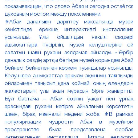
⚜️Абай даналығын дәріптеу мақсатында музей
кеңістігінде ерекше интерактивті инсталляция
ұсынылды. Ұлы ойшылдың нақыл сөздері
ашықхаттарға түсіріліп, музей келушілеріне ой
салатын шағын рухани аялдамаға айналды. ▫️Әрбір
даналық сөздің артқы бетінде музей қорындағы Абай
бейнесі бейнеленген көркем туындылар ұсынылды.
Келушілер ашықхаттар арқылы ақынның тағылымды
ойларымен танысып қана қоймай, оның өлеңдерін
жалғастырып, ұлы ақын мұрасын бірге жаңғыртты.
Бұл бастама – Абай сөзінің уақыт пен ұрпақ
арасындағы рухани көпірге айналғанын көрсететін
шағын, бірақ мағыналы мәдени жоба. ⚜️В рамках
популяризации мудрости Абая в музейном
пространстве была представлена особая
интерактивная инсталляция. Цитаты великого