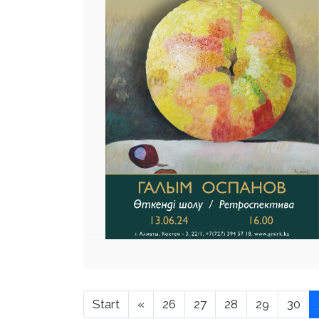
Start
«
26
27
28
29
30