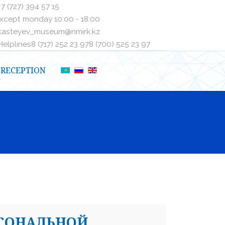
+7 (727) 394 57 15
xcept monday 10:00 - 18:00
kasteyev_museum@nmirk.kz
elplinesㅤ8 (717) 252 23 97ㅤㅤ8 (700) 525 23 97
RECEPTION
РСОНАЛЬНОЙ