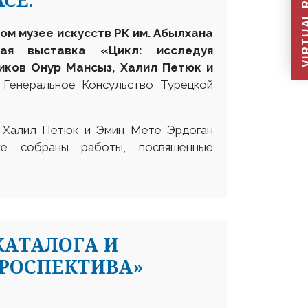
VIRTUAL REC
ом музее искусств РК им. Абылхана
ная выставка «Цикл: исследуя
иков Онур Мансыз, Халил Петюк и
 Генеральное Консульство Турецкой
 Халил Петюк и Эмин Мете Эрдоган
е собраны работы, посвященные
КАТАЛОГА И
РОСПЕКТИВА»