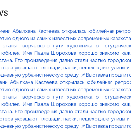
ws
мени Абылхана Кастеева открылась юбилейная ретр
ю одного из самых известных современных казахста
 этапы творческого пути художника от студенческ
и юбилея. Имя Павла Шорохова хорошо знакомо кажд
стана. Его произведения давно стали частью городско
астера украшают площади, парки, пешеходные улицы и
едневную урбанистическую среду. 📌Выставка продлится