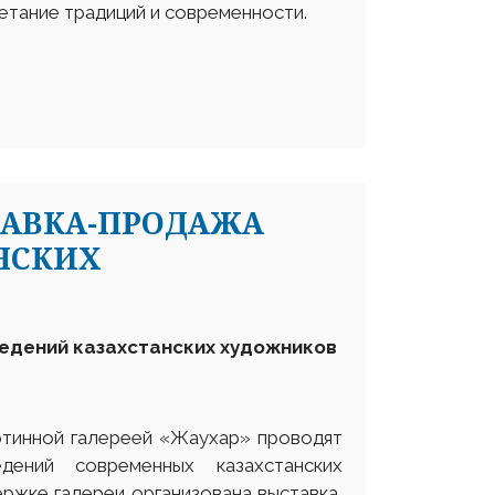
тание традиций и современности.
ТАВКА-ПРОДАЖА
НСКИХ
едений казахстанских художников
ртинной галереей «Жаухар» проводят
едений современных казахстанских
ержке галереи организована выставка,