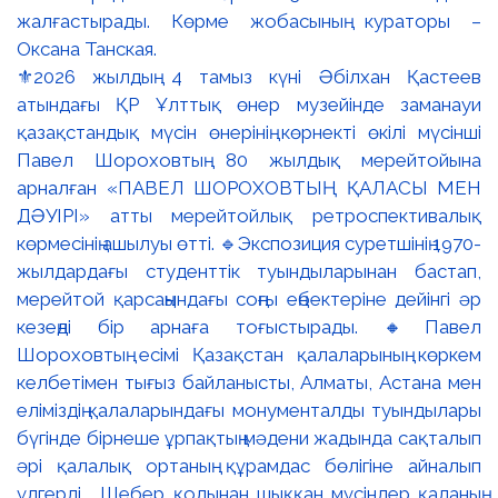
⚜️2026 жылдың 4 тамыз күні Әбілхан Қастеев
атындағы ҚР Ұлттық өнер музейінде заманауи
қазақстандық мүсін өнерінің көрнекті өкілі мүсінші
Павел Шороховтың 80 жылдық мерейтойына
арналған «ПАВЕЛ ШОРОХОВТЫҢ ҚАЛАСЫ МЕН
ДӘУІРІ» атты мерейтойлық ретроспективалық
көрмесінің ашылуы өтті. 🔹Экспозиция суретшінің 1970-
жылдардағы студенттік туындыларынан бастап,
мерейтой қарсаңындағы соңғы еңбектеріне дейінгі әр
кезеңді бір арнаға тоғыстырады. 🔸Павел
Шороховтың есімі Қазақстан қалаларының көркем
келбетімен тығыз байланысты, Алматы, Астана мен
еліміздің қалаларындағы монументалды туындылары
бүгінде бірнеше ұрпақтың мәдени жадында сақталып
әрі қалалық ортаның құрамдас бөлігіне айналып
үлгерді. Шебер қолынан шыққан мүсіндер қаланың