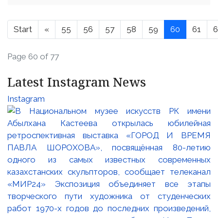
Start
«
55
56
57
58
59
60
61
6
Page 60 of 77
Latest Instagram News
Instagram