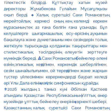
⚜️2026 жылдың 1 тамыз күні Әбілхан Қастеев
атындағы Қазақстан Республикасының Ұлттық өнер
музейінде ұлттық бейнелеу өнерінің көрнекті шебері,
Қазақстанның халық суретшісі Сахи Романовтың