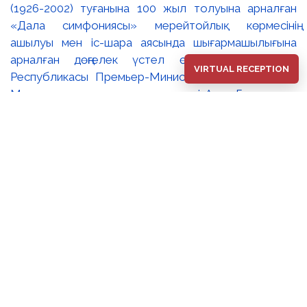
(1926-2002) туғанына 100 жыл толуына арналған
«Дала симфониясы» мерейтойлық көрмесінің
ашылуы мен іс-шара аясында шығармашылығына
арналған дөңгелек үстел өтті. 🔹Қазақстан
VIRTUAL RECEPTION
Республикасы Премьер-Министрінің орынбасары –
Мәдениет және ақпарат министрі Аида Ғалымқызы
Балаева Сахи Романовтың туғанына 100 жыл
толуына арналған «Дала симфониясы»
мерейтойлық көрмесінің ашылуына орай құттықтау
хатын жолдады. Құттықтау хатында Сахи
Романовтың қазақ бейнелеу өнерінде ұлттық
кескіндеме мен графиканың дамуына зор үлес қосқан
дара суретші екенін атап өтті. Сонымен қатар
көрменің суретшінің бай шығармашылық мұрасын
жаңаша зерделеп, кейінгі ұрпаққа насихаттаудағы
маңызына тоқталып, көрменің табысты өтуіне
тілектестік білдірді. Құттықтау хатын музей
директоры Жұмабекова Гүлайым Мұсағұлқызы