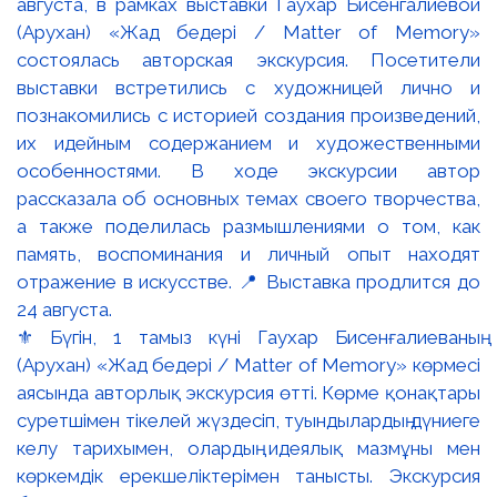
⚜️ Бүгін, 1 тамыз күні Гаухар Бисенғалиеваның
(Арухан) «Жад бедері / Matter of Memory» көрмесі
аясында авторлық экскурсия өтті. Көрме қонақтары
суретшімен тікелей жүздесіп, туындылардың дүниеге
келу тарихымен, олардың идеялық мазмұны мен
көркемдік ерекшеліктерімен танысты. Экскурсия