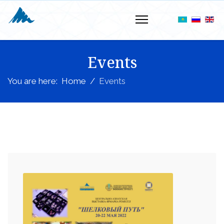
Events
You are here:
Home
Events