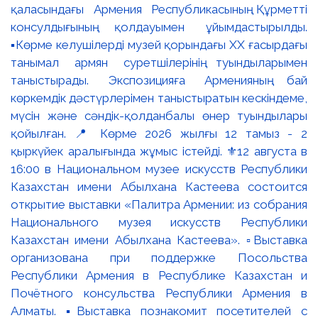
қаласындағы Армения Республикасының Құрметті
консулдығының қолдауымен ұйымдастырылды.
▪️Көрме келушілерді музей қорындағы ХХ ғасырдағы
танымал армян суретшілерінің туындыларымен
таныстырады. Экспозицияға Арменияның бай
көркемдік дәстүрлерімен таныстыратын кескіндеме,
мүсін және сәндік-қолданбалы өнер туындылары
қойылған. 📍 Көрме 2026 жылғы 12 тамыз - 2
қыркүйек аралығында жұмыс істейді. ⚜️12 августа в
16:00 в Национальном музее искусств Республики
Казахстан имени Абылхана Кастеева состоится
открытие выставки «Палитра Армении: из собрания
Национального музея искусств Республики
Казахстан имени Абылхана Кастеева». ▫️Выставка
организована при поддержке Посольства
Республики Армения в Республике Казахстан и
Почётного консульства Республики Армения в
Алматы. ▪️Выставка познакомит посетителей с