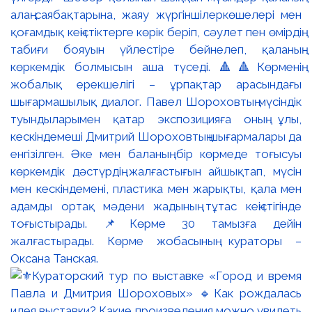
алаң-саябақтарына, жаяу жүргіншілеркөшелері мен
қоғамдық кеңістіктерге көрік беріп, сәулет пен өмірдің
табиғи бояуын үйлестіре бейнелеп, қаланың
көркемдік болмысын аша түседі. 🔺🔺Көрменің
жобалық ерекшелігі – ұрпақтар арасындағы
шығармашылық диалог. Павел Шороховтың мүсіндік
туындыларымен қатар экспозицияға оның ұлы,
кескіндемеші Дмитрий Шороховтың шығармалары да
енгізілген. Әке мен баланың бір көрмеде тоғысуы
көркемдік дәстүрдің жалғастығын айшықтап, мүсін
мен кескіндемені, пластика мен жарықты, қала мен
адамды ортақ мәдени жадының тұтас кеңістігінде
тоғыстырады. 📌Көрме 30 тамызға дейін
жалғастырады. Көрме жобасының кураторы –
Оксана Танская.