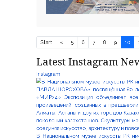
Start
«
5
6
7
8
9
10
Latest Instagram Ne
Instagram
В Национальном музее искусств РК и