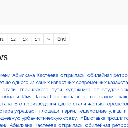
11
12
13
14
»
End
ws
мени Абылхана Кастеева открылась юбилейная ретр