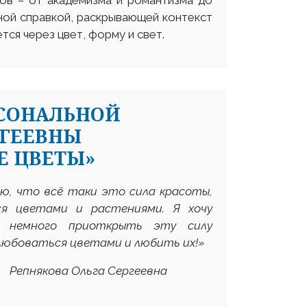
ов – от академизма и романтизма до
ой справкой, раскрывающей контекст
ся через цвет, форму и свет.
РСОНАЛЬНОЙ
РГЕЕВНЫ
Е ЦВЕТЫ»
ю,
что всё таки это сила красоты,
я цветами и растениями. Я хочу
и немного приоткрыть эту силу
любоваться цветами и любить их!
»
Репнякова Ольга Сергеевна