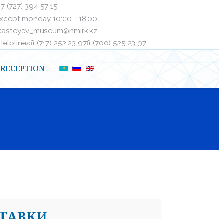
+7 (727) 394 57 15
xcept monday 10:00 - 18:00
kasteyev_museum@nmirk.kz
elplinesㅤ8 (717) 252 23 97ㅤㅤ8 (700) 525 23 97
RECEPTION
СТАВКИ