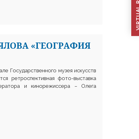
VIRTUAL REC
ЯЛОВА «ГЕОГРАФИЯ
але Государственного музея искусств
ется ретроспективная фото-выставка
ператора и кинорежиссера – Олега