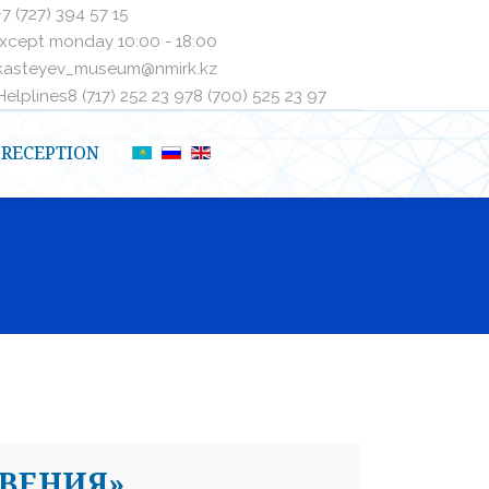
+7 (727) 394 57 15
xcept monday 10:00 - 18:00
kasteyev_museum@nmirk.kz
elplinesㅤ8 (717) 252 23 97ㅤㅤ8 (700) 525 23 97
RECEPTION
ВЕНИЯ»