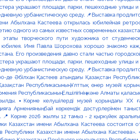
мени Абылхана Кастеева открылась юбилейная ретр
ю одного из самых известных современных казахста
 этапы творческого пути художника от студенческ
и юбилея. Имя Павла Шорохова хорошо знакомо кажд
стана. Его произведения давно стали частью городско
астера украшают площади, парки, пешеходные улицы и
едневную урбанистическую среду. 📌Выставка продлится