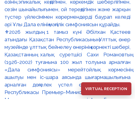
⚜️2026 жылдың 1 тамыз күні Әбілхан Қастеев
атындағы Қазақстан Республикасының Ұлттық өнер
музейінде ұлттық бейнелеу өнерінің көрнекті шебері,
Қазақстанның халық суретшісі Сахи Романовтың
(1926-2002) туғанына 100 жыл толуына арналған
«Дала симфониясы» мерейтойлық көрмесінің
ашылуы мен іс-шара аясында шығармашылығына
арналған дөңгелек үстел өтті. 🔹Қазақстан
VIRTUAL RECEPTION
Республикасы Премьер-Министрінің орынбасары –
Мәдениет және ақпарат министрі Аида Ғалымқызы
Балаева Сахи Романовтың туғанына 100 жыл
толуына арналған «Дала симфониясы»
мерейтойлық көрмесінің ашылуына орай құттықтау
хатын жолдады. Құттықтау хатында Сахи