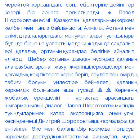
мерейтой қарсаңындағы соңғы еңбектеріне дейінгі әр
кезеңді бір арнаға тоғыстырады. 🔸Павел
Шороховтың есімі Қазақстан қалаларының көркем
келбетімен тығыз байланысты, Алматы, Астана мен
еліміздің қалаларындағы монументалды туындылары
бүгінде бірнеше ұрпақтың мәдени жадында сақталып
әрі қалалық ортаның құрамдас бөлігіне айналып
үлгерді. Шебер қолынан шыққан мүсіндер қаланың
алаң-саябақтарына, жаяу жүргіншілеркөшелері мен
қоғамдық кеңістіктерге көрік беріп, сәулет пен өмірдің
табиғи бояуын үйлестіре бейнелеп, қаланың
көркемдік болмысын аша түседі. 🔺🔺Көрменің
жобалық ерекшелігі – ұрпақтар арасындағы
шығармашылық диалог. Павел Шороховтың мүсіндік
туындыларымен қатар экспозицияға оның ұлы,
кескіндемеші Дмитрий Шороховтың шығармалары да
енгізілген. Әке мен баланың бір көрмеде тоғысуы
көркемдік дәстүрдің жалғастығын айшықтап, мүсін