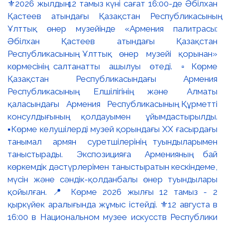
⚜️2026 жылдың 12 тамыз күні сағат 16:00-де Әбілхан
Қастеев атындағы Қазақстан Республикасының
Ұлттық өнер музейінде «Армения палитрасы:
Әбілхан Қастеев атындағы Қазақстан
Республикасының Ұлттық өнер музейі қорынан»
көрмесінің салтанатты ашылуы өтеді. ▫️Көрме
Қазақстан Республикасындағы Армения
Республикасының Елшілігінің және Алматы
қаласындағы Армения Республикасының Құрметті
консулдығының қолдауымен ұйымдастырылды.
▪️Көрме келушілерді музей қорындағы ХХ ғасырдағы
танымал армян суретшілерінің туындыларымен
таныстырады. Экспозицияға Арменияның бай
көркемдік дәстүрлерімен таныстыратын кескіндеме,
мүсін және сәндік-қолданбалы өнер туындылары
қойылған. 📍 Көрме 2026 жылғы 12 тамыз - 2
қыркүйек аралығында жұмыс істейді. ⚜️12 августа в
16:00 в Национальном музее искусств Республики