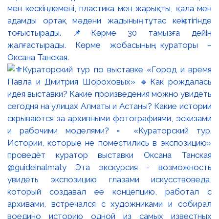
мен кескіндемені, пластика мен жарықты, қала мен
адамды ортақ мәдени жадының тұтас кеңістігінде
тоғыстырады. 📌Көрме 30 тамызға дейін
жалғастырады. Көрме жобасының кураторы –
Оксана Танская.