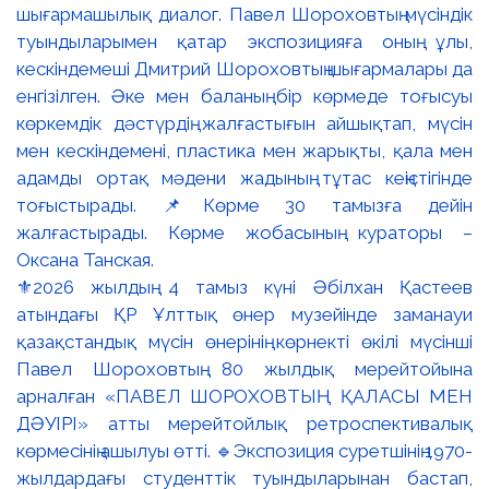
⚜️2026 жылдың 4 тамыз күні Әбілхан Қастеев
атындағы ҚР Ұлттық өнер музейінде заманауи
қазақстандық мүсін өнерінің көрнекті өкілі мүсінші
Павел Шороховтың 80 жылдық мерейтойына
арналған «ПАВЕЛ ШОРОХОВТЫҢ ҚАЛАСЫ МЕН
ДӘУІРІ» атты мерейтойлық ретроспективалық
көрмесінің ашылуы өтті. 🔹Экспозиция суретшінің 1970-
жылдардағы студенттік туындыларынан бастап,