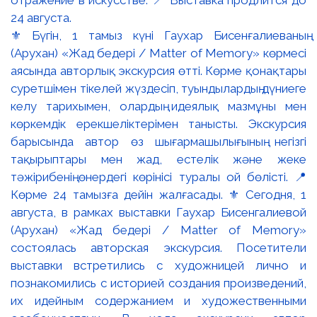
⚜️ Бүгін, 1 тамыз күні Гаухар Бисенғалиеваның
(Арухан) «Жад бедері / Matter of Memory» көрмесі
аясында авторлық экскурсия өтті. Көрме қонақтары
суретшімен тікелей жүздесіп, туындылардың дүниеге
келу тарихымен, олардың идеялық мазмұны мен
көркемдік ерекшеліктерімен танысты. Экскурсия
барысында автор өз шығармашылығының негізгі
тақырыптары мен жад, естелік және жеке
тәжірибенің өнердегі көрінісі туралы ой бөлісті. 📍
Көрме 24 тамызға дейін жалғасады. ⚜️ Сегодня, 1
августа, в рамках выставки Гаухар Бисенгалиевой
(Арухан) «Жад бедері / Matter of Memory»
состоялась авторская экскурсия. Посетители
выставки встретились с художницей лично и
познакомились с историей создания произведений,
их идейным содержанием и художественными