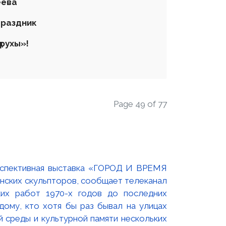
еева
праздник
 рухы»
!
Page 49 of 77