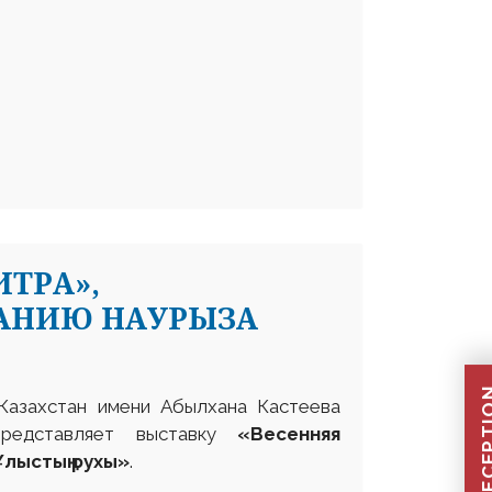
ИТРА»,
АНИЮ НАУРЫЗА
Казахстан имени Абылхана Кастеева
представляет выставку
«Весенняя
лыстың рухы»
.