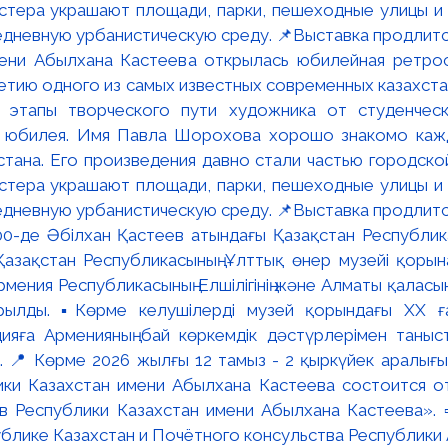
мени Абылхана Кастеева открылась юбилейная ретр
ю одного из самых известных современных казахста
 этапы творческого пути художника от студенческ
и юбилея. Имя Павла Шорохова хорошо знакомо кажд
стана. Его произведения давно стали частью городско
астера украшают площади, парки, пешеходные улицы и
едневную урбанистическую среду. 📌Выставка продлится