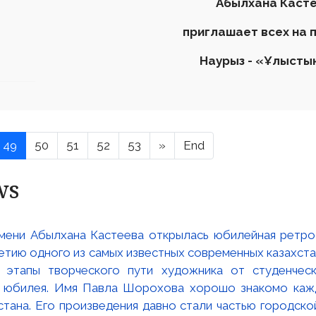
Аб
ы
лхана Каст
приглашает всех на 
Наурыз
-
«
Ұлыстың
49
50
51
52
53
»
End
ws