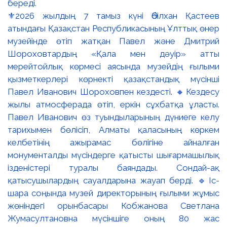
⚜️2026 жылдың 7 тамыз күні Әбілхан Қастеев
атындағы Қазақстан Республикасының Ұлттық өнер
музейінде өтіп жатқан Павел және Дмитрий
Шороховтардың «Қала мен дәуір» атты
мерейтойлық көрмесі аясында музейдің ғылыми
қызметкерлері көрнекті қазақстандық мүсінші
Павел Иванович Шороховпен кездесті. 🔸Кездесу
жылы атмосферада өтіп, еркін сұхбатқа ұласты.
Павел Иванович өз туындыларының дүниеге келу
тарихымен бөлісіп, Алматы қаласының көркем
келбетінің ажырамас бөлігіне айналған
монументалды мүсіндерге қатысты шығармашылық
ізденістері туралы баяндады. Сондай-ақ
қатысушылардың сауалдарына жауап берді. 🔹Іс-
шара соңында музей директорының ғылыми жұмыс
жөніндегі орынбасары Кобжанова Светлана
Жумасултановна мүсіншіге оның 80 жас