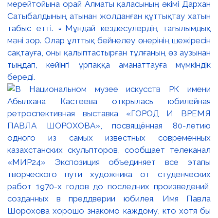
мерейтойына орай Алматы қаласының әкімі Дархан
Сатыбалдының атынан жолданған құттықтау хатын
табыс етті. ▫️Мұндай кездесулердің тағылымдық
мәні зор. Олар ұлттық бейнелеу өнерінің шежіресін
сақтауға, оны қалыптастырған тұлғаның өз аузынан
тыңдап, кейінгі ұрпаққа аманаттауға мүмкіндік
береді.