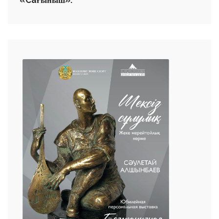
ғыныш