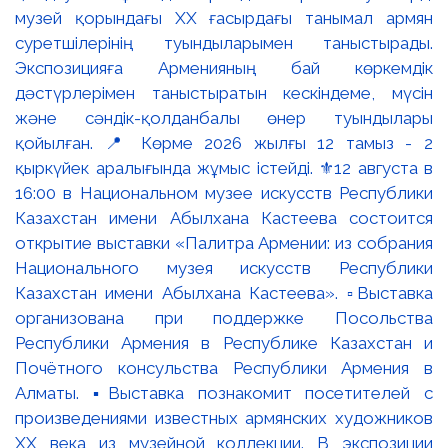
музей қорындағы ХХ ғасырдағы танымал армян
суретшілерінің туындыларымен таныстырады.
Экспозицияға Арменияның бай көркемдік
дәстүрлерімен таныстыратын кескіндеме, мүсін
және сәндік-қолданбалы өнер туындылары
қойылған. 📍 Көрме 2026 жылғы 12 тамыз - 2
қыркүйек аралығында жұмыс істейді. ⚜️12 августа в
16:00 в Национальном музее искусств Республики
Казахстан имени Абылхана Кастеева состоится
открытие выставки «Палитра Армении: из собрания
Национального музея искусств Республики
Казахстан имени Абылхана Кастеева». ▫️Выставка
организована при поддержке Посольства
Республики Армения в Республике Казахстан и
Почётного консульства Республики Армения в
Алматы. ▪️Выставка познакомит посетителей с
произведениями известных армянских художников
XX века из музейной коллекции. В экспозиции