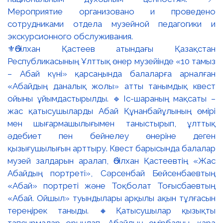
⚜️Әбілхан Қастеев атындағы Қазақстан
Республикасының Ұлттық өнер музейінде «10 тамыз
– Абай күні» қарсаңында балаларға арналған
«Абайдың даналық жолы» атты танымдық квест
ойыны ұйымдастырылды. 🔹Іс-шараның мақсаты –
жас қатысушыларды Абай Құнанбайұлының өмірі
мен шығармашылығымен таныстырып, ұлттық
әдебиет пен бейнелеу өнеріне деген
қызығушылығын арттыру. Квест барысында балалар
музей залдарын аралап, Әбілхан Қастеевтің «Жас
Абайдың портреті», Сәрсенбай Бейсенбаевтың
«Абай» портреті және Тоқболат Тоғысбаевтың
«Абай. Ойшыл» туындылары арқылы ақын тұлғасын
тереңірек таныды. 🔸Қатысушылар қызықты