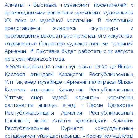
⚜️2026 жылдың 12 тамыз күні сағат 16:00-де Әбілхан
Қастеев атындағы Қазақстан Республикасының
Ұлттық өнер музейінде «Армения палитрасы: Әбілхан
Қастеев атындағы Қазақстан Республикасының
Ұлттық өнер музейі қорынан» көрмесінің
салтанатты ашылуы өтеді. ▫️Көрме Қазақстан
Республикасындағы Армения Республикасының
Елшілігінің және Алматы қаласындағы Армения
Республикасының Құрметті консулдығының
қолдауымен ұйымдастырылды. ▪️Көрме келушілерді