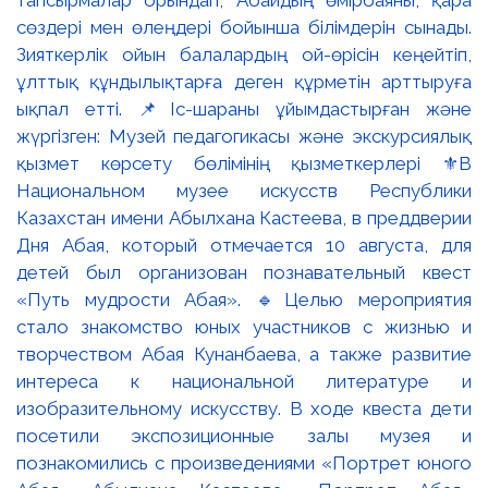
тапсырмалар орындап, Абайдың өмірбаяны, қара
сөздері мен өлеңдері бойынша білімдерін сынады.
Зияткерлік ойын балалардың ой-өрісін кеңейтіп,
ұлттық құндылықтарға деген құрметін арттыруға
ықпал етті. 📌Іс-шараны ұйымдастырған және
жүргізген: Музей педагогикасы және экскурсиялық
қызмет көрсету бөлімінің қызметкерлері ⚜️В
Национальном музее искусств Республики
Казахстан имени Абылхана Кастеева, в преддверии
Дня Абая, который отмечается 10 августа, для
детей был организован познавательный квест
«Путь мудрости Абая». 🔹Целью мероприятия
стало знакомство юных участников с жизнью и
творчеством Абая Кунанбаева, а также развитие
интереса к национальной литературе и
изобразительному искусству. В ходе квеста дети
посетили экспозиционные залы музея и
познакомились с произведениями «Портрет юного