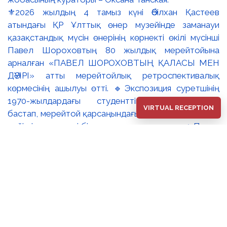
⚜️2026 жылдың 4 тамыз күні Әбілхан Қастеев
атындағы ҚР Ұлттық өнер музейінде заманауи
қазақстандық мүсін өнерінің көрнекті өкілі мүсінші
Павел Шороховтың 80 жылдық мерейтойына
арналған «ПАВЕЛ ШОРОХОВТЫҢ ҚАЛАСЫ МЕН
ДӘУІРІ» атты мерейтойлық ретроспективалық
көрмесінің ашылуы өтті. 🔹Экспозиция суретшінің
1970-жылдардағы студенттік туындыларынан
VIRTUAL RECEPTION
бастап, мерейтой қарсаңындағы соңғы еңбектеріне
дейінгі әр кезеңді бір арнаға тоғыстырады. 🔸Павел
Шороховтың есімі Қазақстан қалаларының көркем
келбетімен тығыз байланысты, Алматы, Астана мен
еліміздің қалаларындағы монументалды
туындылары бүгінде бірнеше ұрпақтың мәдени
жадында сақталып әрі қалалық ортаның құрамдас
бөлігіне айналып үлгерді. Шебер қолынан шыққан
мүсіндер қаланың алаң-саябақтарына, жаяу