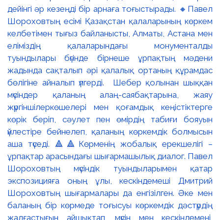
дейінгі әр кезеңді бір арнаға тоғыстырады. 🔸Павел
Шороховтың есімі Қазақстан қалаларының көркем
келбетімен тығыз байланысты, Алматы, Астана мен
еліміздің қалаларындағы монументалды
туындылары бүгінде бірнеше ұрпақтың мәдени
жадында сақталып әрі қалалық ортаның құрамдас
бөлігіне айналып үлгерді. Шебер қолынан шыққан
мүсіндер қаланың алаң-саябақтарына, жаяу
жүргіншілеркөшелері мен қоғамдық кеңістіктерге
көрік беріп, сәулет пен өмірдің табиғи бояуын
үйлестіре бейнелеп, қаланың көркемдік болмысын
аша түседі. 🔺🔺Көрменің жобалық ерекшелігі –
ұрпақтар арасындағы шығармашылық диалог. Павел
Шороховтың мүсіндік туындыларымен қатар
экспозицияға оның ұлы, кескіндемеші Дмитрий
Шороховтың шығармалары да енгізілген. Әке мен
баланың бір көрмеде тоғысуы көркемдік дәстүрдің
жалғастығын айшықтап, мүсін мен кескіндемені,