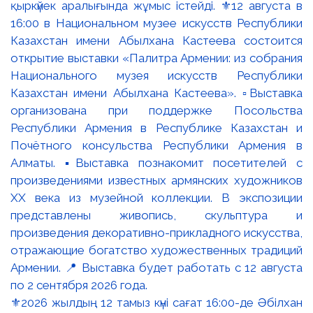
⚜️2026 жылдың 12 тамыз күні сағат 16:00-де Әбілхан