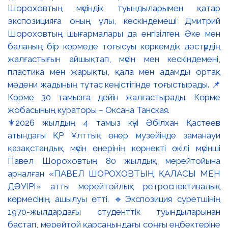
⚜️2026 жылдың 4 тамыз күні Әбілхан Қастеев
атындағы ҚР Ұлттық өнер музейінде заманауи
қазақстандық мүсін өнерінің көрнекті өкілі мүсінші
Павел Шороховтың 80 жылдық мерейтойына
арналған «ПАВЕЛ ШОРОХОВТЫҢ ҚАЛАСЫ МЕН
ДӘУІРІ» атты мерейтойлық ретроспективалық
көрмесінің ашылуы өтті. 🔹Экспозиция суретшінің
1970-жылдардағы студенттік туындыларынан
бастап, мерейтой қарсаңындағы соңғы еңбектеріне