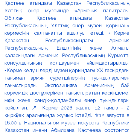
Қастеев атындағы Қазақстан Республикасының
Ұлттық өнер музейінде «Армения палитрасы:
Әбілхан Қастеев атындағы Қазақстан
Республикасының Ұлттық өнер музейі қорынан»
көрмесінің салтанатты ашылуы өтеді. ▫️Көрме
Қазақстан Республикасындағы Армения
Республикасының Елшілігінің және Алматы
қаласындағы Армения Республикасының Құрметті
консулдығының қолдауымен ұйымдастырылды.
▪️Көрме келушілерді музей қорындағы ХХ ғасырдағы
танымал армян суретшілерінің туындыларымен
таныстырады. Экспозицияға Арменияның бай
көркемдік дәстүрлерімен таныстыратын кескіндеме,
мүсін және сәндік-қолданбалы өнер туындылары
қойылған. 📍 Көрме 2026 жылғы 12 тамыз - 2
қыркүйек аралығында жұмыс істейді. ⚜️12 августа в
16:00 в Национальном музее искусств Республики
Казахстан имени Абылхана Кастеева состоится