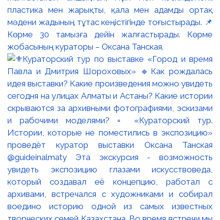
пластика мен жарықты, қала мен адамды ортақ
мәдени жадының тұтас кеңістігінде тоғыстырады. 📌
Көрме 30 тамызға дейін жалғастырады. Көрме
жобасының кураторы – Оксана Танская.