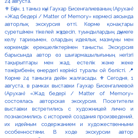
⚜️ Бүгін, 1 тамыз күні Гаухар Бисенғалиеваның (Арухан)
«Жад бедері / Matter of Memory» көрмесі аясында
авторлық экскурсия өтті. Көрме қонақтары
суретшімен тікелей жүздесіп, туындылардың дүниеге
келу тарихымен, олардың идеялық мазмұны мен
көркемдік ерекшеліктерімен танысты. Экскурсия
барысында автор өз шығармашылығының негізгі
тақырыптары мен жад, естелік және жеке
тәжірибенің өнердегі көрінісі туралы ой бөлісті. 📍
Көрме 24 тамызға дейін жалғасады. ⚜️ Сегодня, 1
августа, в рамках выставки Гаухар Бисенгалиевой
(Арухан) «Жад бедері / Matter of Memory»
состоялась авторская экскурсия. Посетители
выставки встретились с художницей лично и
познакомились с историей создания произведений,
их идейным содержанием и художественными
особенностями. В ходе экскурсии автор