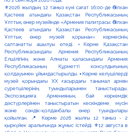
⚜️2026 жылдың 12 тамыз күні сағат 16:00-де Әбілхан
Қастеев атындағы Қазақстан Республикасының
Ұлттық өнер музейінде «Армения палитрасы: Әбілхан
Қастеев атындағы Қазақстан Республикасының
Ұлттық өнер музейі қорынан» көрмесінің
салтанатты ашылуы өтеді. ▫️Көрме Қазақстан
Республикасындағы Армения Республикасының
Елшілігінің және Алматы қаласындағы Армения
Республикасының Құрметті консулдығының
қолдауымен ұйымдастырылды. ▪️Көрме келушілерді
музей қорындағы ХХ ғасырдағы танымал армян
суретшілерінің туындыларымен таныстырады.
Экспозицияға Арменияның бай көркемдік
дәстүрлерімен таныстыратын кескіндеме, мүсін
және сәндік-қолданбалы өнер туындылары
қойылған. 📍 Көрме 2026 жылғы 12 тамыз - 2
қыркүйек аралығында жұмыс істейді. ⚜️12 августа в