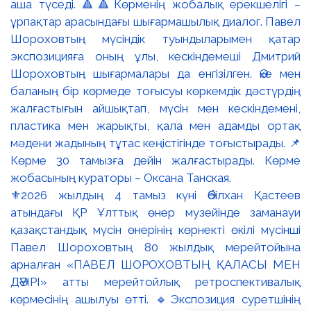
⚜️2026 жылдың 4 тамыз күні Әбілхан Қастеев
атындағы ҚР Ұлттық өнер музейінде заманауи
қазақстандық мүсін өнерінің көрнекті өкілі мүсінші
Павел Шороховтың 80 жылдық мерейтойына
арналған «ПАВЕЛ ШОРОХОВТЫҢ ҚАЛАСЫ МЕН
ДӘУІРІ» атты мерейтойлық ретроспективалық
көрмесінің ашылуы өтті. 🔹Экспозиция суретшінің