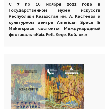
С 7 по 1
6
ноября 2022 года в
Государственном музее искусств
Республики Казахстан им. А. Кастеева и
культурном центре
American
Space
&
Makerspace
состоится
Международный
фестиваль
«
K
и
i
з.
Felt
.
Ke
ç
e
.
Войлок.»