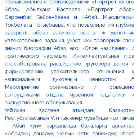
⚜️Әбілхан Қастеев атындағы Қазақстан
Республикасының Ұлттық өнер музейінде «10 тамыз
– Абай күні» қарсаңында балаларға арналған
«Абайдың даналық жолы» атты танымдық квест