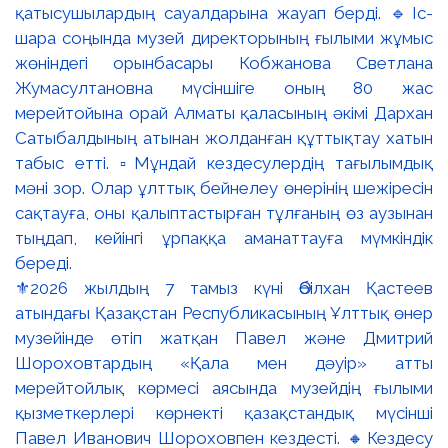
⚜️2026 жылдың 7 тамыз күні Әбілхан Қастеев
атындағы Қазақстан Республикасының Ұлттық өнер
музейінде өтіп жатқан Павел және Дмитрий
Шороховтардың «Қала мен дәуір» атты
мерейтойлық көрмесі аясында музейдің ғылыми
қызметкерлері көрнекті қазақстандық мүсінші
Павел Иванович Шороховпен кездесті. 🔸Кездесу