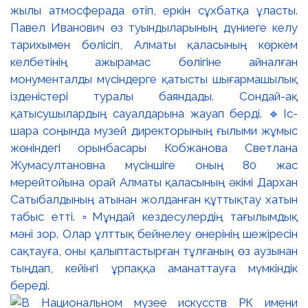
жылы атмосферада өтіп, еркін сұхбатқа ұласты.
Павел Иванович өз туындыларының дүниеге келу
тарихымен бөлісіп, Алматы қаласының көркем
келбетінің ажырамас бөлігіне айналған
монументалды мүсіндерге қатысты шығармашылық
ізденістері туралы баяндады. Сондай-ақ
қатысушылардың сауалдарына жауап берді. 🔹Іс-
шара соңында музей директорының ғылыми жұмыс
жөніндегі орынбасары Кобжанова Светлана
Жумасултановна мүсіншіге оның 80 жас
мерейтойына орай Алматы қаласының әкімі Дархан
Сатыбалдының атынан жолданған құттықтау хатын
табыс етті. ▫️Мұндай кездесулердің тағылымдық
мәні зор. Олар ұлттық бейнелеу өнерінің шежіресін
сақтауға, оны қалыптастырған тұлғаның өз аузынан
тыңдап, кейінгі ұрпаққа аманаттауға мүмкіндік
береді.