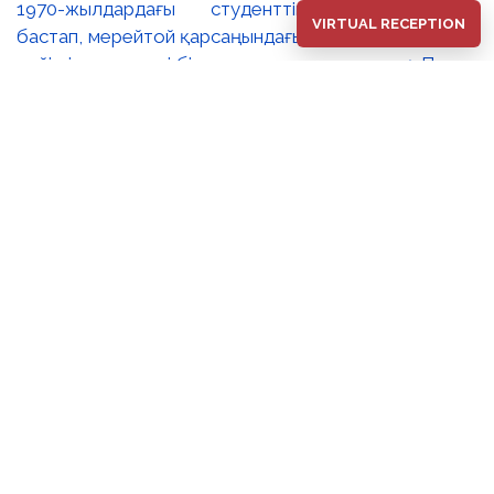
1970-жылдардағы студенттік туындыларынан
VIRTUAL RECEPTION
бастап, мерейтой қарсаңындағы соңғы еңбектеріне
дейінгі әр кезеңді бір арнаға тоғыстырады. 🔸Павел
Шороховтың есімі Қазақстан қалаларының көркем
келбетімен тығыз байланысты, Алматы, Астана мен
еліміздің қалаларындағы монументалды
туындылары бүгінде бірнеше ұрпақтың мәдени
жадында сақталып әрі қалалық ортаның құрамдас
бөлігіне айналып үлгерді. Шебер қолынан шыққан
мүсіндер қаланың алаң-саябақтарына, жаяу
жүргіншілеркөшелері мен қоғамдық кеңістіктерге
көрік беріп, сәулет пен өмірдің табиғи бояуын
үйлестіре бейнелеп, қаланың көркемдік болмысын
аша түседі. 🔺🔺Көрменің жобалық ерекшелігі –
ұрпақтар арасындағы шығармашылық диалог. Павел
Шороховтың мүсіндік туындыларымен қатар
экспозицияға оның ұлы, кескіндемеші Дмитрий
Шороховтың шығармалары да енгізілген. Әке мен