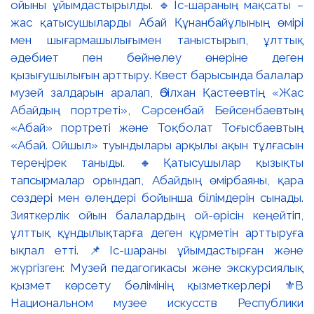
ойыны ұйымдастырылды. 🔹Іс-шараның мақсаты –
жас қатысушыларды Абай Құнанбайұлының өмірі
мен шығармашылығымен таныстырып, ұлттық
әдебиет пен бейнелеу өнеріне деген
қызығушылығын арттыру. Квест барысында балалар
музей залдарын аралап, Әбілхан Қастеевтің «Жас
Абайдың портреті», Сәрсенбай Бейсенбаевтың
«Абай» портреті және Тоқболат Тоғысбаевтың
«Абай. Ойшыл» туындылары арқылы ақын тұлғасын
тереңірек таныды. 🔸Қатысушылар қызықты
тапсырмалар орындап, Абайдың өмірбаяны, қара
сөздері мен өлеңдері бойынша білімдерін сынады.
Зияткерлік ойын балалардың ой-өрісін кеңейтіп,
ұлттық құндылықтарға деген құрметін арттыруға
ықпал етті. 📌Іс-шараны ұйымдастырған және
жүргізген: Музей педагогикасы және экскурсиялық
қызмет көрсету бөлімінің қызметкерлері ⚜️В
Национальном музее искусств Республики