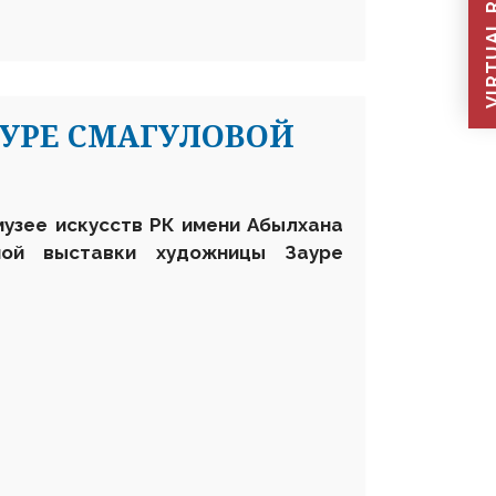
VIRTUAL REC
УРЕ СМАГУЛОВОЙ
музее искусств РК имени Абылхана
ной выставки художницы Зауре