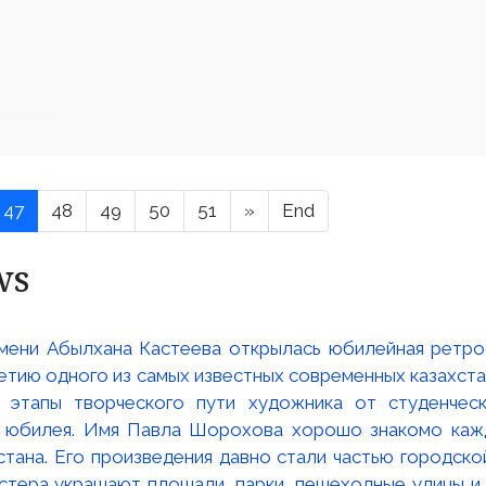
47
48
49
50
51
»
End
ws