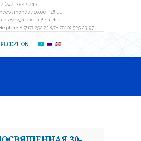
+7 (727) 394 57 15
xcept monday 10:00 - 18:00
kasteyev_museum@nmirk.kz
elplinesㅤ8 (717) 252 23 97ㅤㅤ8 (700) 525 23 97
RECEPTION
 ПОСВЯЩЕННАЯ 30-