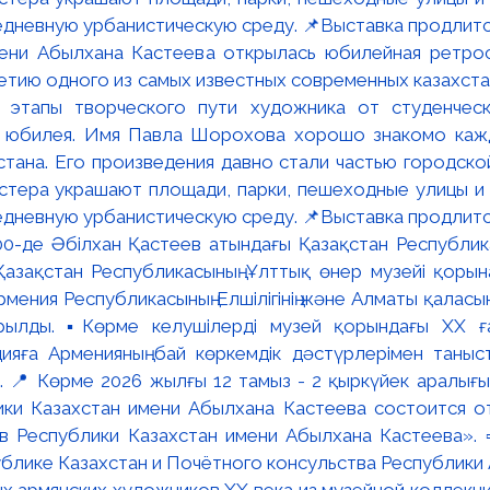
мени Абылхана Кастеева открылась юбилейная ретр
ю одного из самых известных современных казахста
 этапы творческого пути художника от студенческ
и юбилея. Имя Павла Шорохова хорошо знакомо кажд
стана. Его произведения давно стали частью городско
астера украшают площади, парки, пешеходные улицы и
едневную урбанистическую среду. 📌Выставка продлится