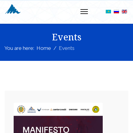
Events
You are here:
Home
Events