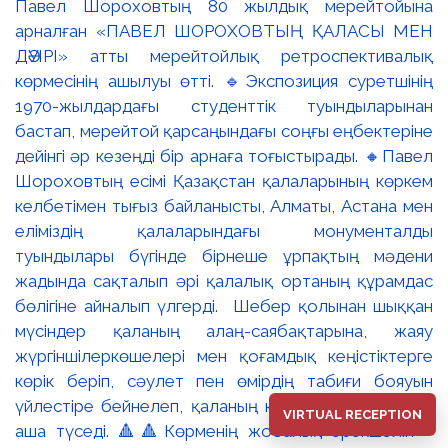
Павел Шороховтың 80 жылдық мерейтойына
арналған «ПАВЕЛ ШОРОХОВТЫҢ ҚАЛАСЫ МЕН
ДӘУІРІ» атты мерейтойлық ретроспективалық
көрмесінің ашылуы өтті. 🔹Экспозиция суретшінің
1970-жылдардағы студенттік туындыларынан
бастап, мерейтой қарсаңындағы соңғы еңбектеріне
дейінгі әр кезеңді бір арнаға тоғыстырады. 🔸Павел
Шороховтың есімі Қазақстан қалаларының көркем
келбетімен тығыз байланысты, Алматы, Астана мен
еліміздің қалаларындағы монументалды
туындылары бүгінде бірнеше ұрпақтың мәдени
жадында сақталып әрі қалалық ортаның құрамдас
бөлігіне айналып үлгерді. Шебер қолынан шыққан
мүсіндер қаланың алаң-саябақтарына, жаяу
жүргіншілеркөшелері мен қоғамдық кеңістіктерге
көрік беріп, сәулет пен өмірдің табиғи бояуын
үйлестіре бейнелеп, қаланың көркемдік болмысын
VIRTUAL RECEPTION
аша түседі. 🔺🔺Көрменің жобалық ерекшелігі –