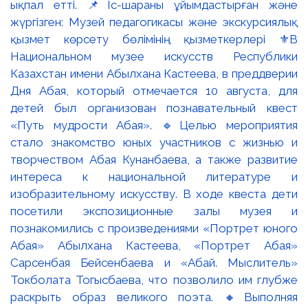
ықпал етті. 📌Іс-шараны ұйымдастырған және
жүргізген: Музей педагогикасы және экскурсиялық
қызмет көрсету бөлімінің қызметкерлері ⚜️В
Национальном музее искусств Республики
Казахстан имени Абылхана Кастеева, в преддверии
Дня Абая, который отмечается 10 августа, для
детей был организован познавательный квест
«Путь мудрости Абая». 🔹Целью мероприятия
стало знакомство юных участников с жизнью и
творчеством Абая Кунанбаева, а также развитие
интереса к национальной литературе и
изобразительному искусству. В ходе квеста дети
посетили экспозиционные залы музея и
познакомились с произведениями «Портрет юного
Абая» Абылхана Кастеева, «Портрет Абая»
Сарсенбая Бейсенбаева и «Абай. Мыслитель»
Токболата Тогысбаева, что позволило им глубже
раскрыть образ великого поэта. 🔸Выполняя