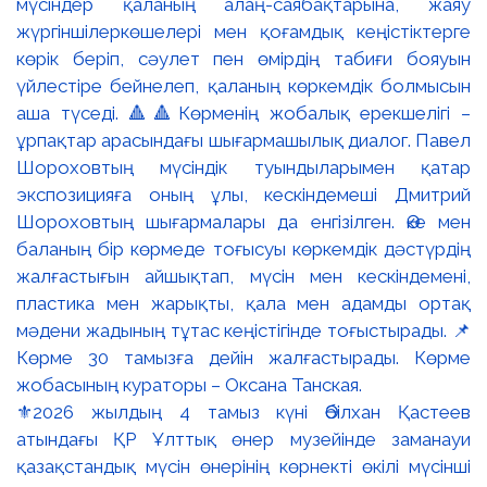
⚜️2026 жылдың 4 тамыз күні Әбілхан Қастеев
атындағы ҚР Ұлттық өнер музейінде заманауи
қазақстандық мүсін өнерінің көрнекті өкілі мүсінші