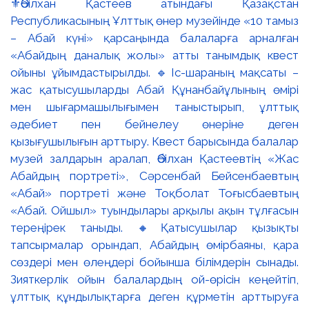
⚜️Әбілхан Қастеев атындағы Қазақстан
Республикасының Ұлттық өнер музейінде «10 тамыз
– Абай күні» қарсаңында балаларға арналған
«Абайдың даналық жолы» атты танымдық квест
ойыны ұйымдастырылды. 🔹Іс-шараның мақсаты –
жас қатысушыларды Абай Құнанбайұлының өмірі
мен шығармашылығымен таныстырып, ұлттық
әдебиет пен бейнелеу өнеріне деген
қызығушылығын арттыру. Квест барысында балалар
музей залдарын аралап, Әбілхан Қастеевтің «Жас
Абайдың портреті», Сәрсенбай Бейсенбаевтың
«Абай» портреті және Тоқболат Тоғысбаевтың
«Абай. Ойшыл» туындылары арқылы ақын тұлғасын
тереңірек таныды. 🔸Қатысушылар қызықты
тапсырмалар орындап, Абайдың өмірбаяны, қара
сөздері мен өлеңдері бойынша білімдерін сынады.
Зияткерлік ойын балалардың ой-өрісін кеңейтіп,
ұлттық құндылықтарға деген құрметін арттыруға