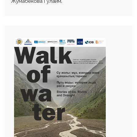
Жумабекова Гулаим.