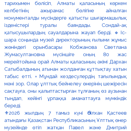
⚜️2026 жылдың 7 тамыз күні Әбілхан Қастеев
атындағы Қазақстан Республикасының Ұлттық өнер
музейінде өтіп жатқан Павел және Дмитрий