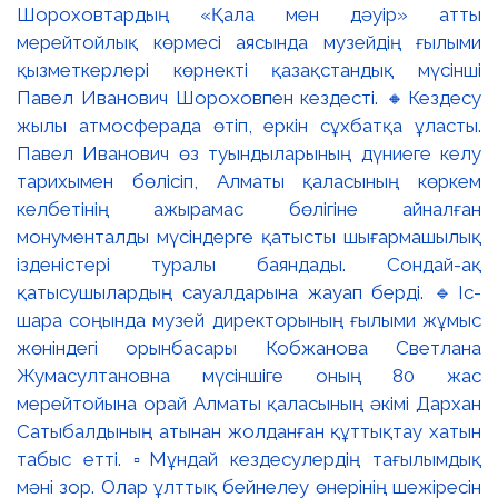
Шороховтардың «Қала мен дәуір» атты
мерейтойлық көрмесі аясында музейдің ғылыми
қызметкерлері көрнекті қазақстандық мүсінші
Павел Иванович Шороховпен кездесті. 🔸Кездесу
жылы атмосферада өтіп, еркін сұхбатқа ұласты.
Павел Иванович өз туындыларының дүниеге келу
тарихымен бөлісіп, Алматы қаласының көркем
келбетінің ажырамас бөлігіне айналған
монументалды мүсіндерге қатысты шығармашылық
ізденістері туралы баяндады. Сондай-ақ
қатысушылардың сауалдарына жауап берді. 🔹Іс-
шара соңында музей директорының ғылыми жұмыс
жөніндегі орынбасары Кобжанова Светлана
Жумасултановна мүсіншіге оның 80 жас
мерейтойына орай Алматы қаласының әкімі Дархан
Сатыбалдының атынан жолданған құттықтау хатын
табыс етті. ▫️Мұндай кездесулердің тағылымдық
мәні зор. Олар ұлттық бейнелеу өнерінің шежіресін