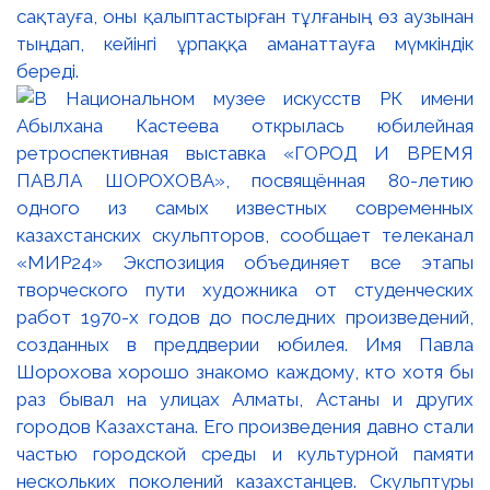
сақтауға, оны қалыптастырған тұлғаның өз аузынан
тыңдап, кейінгі ұрпаққа аманаттауға мүмкіндік
береді.