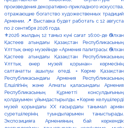
⚜️2026 жылдың 12 тамыз күні сағат 16:00-де Әбілхан
Қастеев атындағы Қазақстан Республикасының
Ұлттық өнер музейінде «Армения палитрасы: Әбілхан
Қастеев атындағы Қазақстан Республикасының
Ұлттық өнер музейі қорынан» көрмесінің
салтанатты ашылуы өтеді. ▫️Көрме Қазақстан
Республикасындағы Армения Республикасының
Елшілігінің және Алматы қаласындағы Армения
Республикасының Құрметті консулдығының
қолдауымен ұйымдастырылды. ▪️Көрме келушілерді
музей қорындағы ХХ ғасырдағы танымал армян
суретшілерінің туындыларымен таныстырады.
Экспозицияға Арменияның бай көркемдік
дәстүрлерімен таныстыратын кескіндеме, мүсін