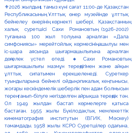
⚜️2026 жылдың 1 тамыз күні сағат 11:00-де Қазақстан
Республикасының Ұлттық өнер музейінде ұлттық
бейнелеу өнерінің көрнекті шебері, Қазақстанның
халық суретшісі Сахи Романовтың (1926-2002)
туғанына 100 жыл толуына арналған «Дала
симфониясы» мерейтойлық көрмесінің ашылуы мен
іс-шара аясында шығармашылығына арналған
дөңгелек үстел өтеді. 🔸Сахи Романовтың
шығармашылығы мазмұн тереңдігімен және айқын
ұлттық сипатымен ерекшеленеді. Суреткер
туындыларына бейнелі ойдың эпикалық кең тынысы,
жоғары кескіндемелік шеберлік пен адам болмысын
терең танып-білуге негізделген айрықша тереңдік тән.
Ол 1949 жылдан бастап көрмелерге қатыса
бастаған. 1955 жылы Бүкілодақтық мемлекеттік
кинематография институтын (ВГИК, Мәскеу)
тәмамдады. 1958 жылы КСРО Суретшілер одағына,
ал 1960 жылы Кинематографистер одағына