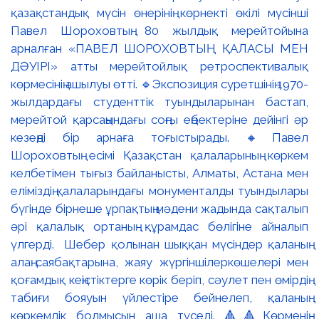
қазақстандық мүсін өнерінің көрнекті өкілі мүсінші
Павел Шороховтың 80 жылдық мерейтойына
арналған «ПАВЕЛ ШОРОХОВТЫҢ ҚАЛАСЫ МЕН
ДӘУІРІ» атты мерейтойлық ретроспективалық
көрмесінің ашылуы өтті. 🔹Экспозиция суретшінің 1970-
жылдардағы студенттік туындыларынан бастап,
мерейтой қарсаңындағы соңғы еңбектеріне дейінгі әр
кезеңді бір арнаға тоғыстырады. 🔸Павел
Шороховтың есімі Қазақстан қалаларының көркем
келбетімен тығыз байланысты, Алматы, Астана мен
еліміздің қалаларындағы монументалды туындылары
бүгінде бірнеше ұрпақтың мәдени жадында сақталып
әрі қалалық ортаның құрамдас бөлігіне айналып
үлгерді. Шебер қолынан шыққан мүсіндер қаланың
алаң-саябақтарына, жаяу жүргіншілеркөшелері мен
қоғамдық кеңістіктерге көрік беріп, сәулет пен өмірдің
табиғи бояуын үйлестіре бейнелеп, қаланың
көркемдік болмысын аша түседі. 🔺🔺Көрменің