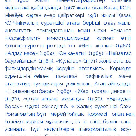
мүшелікке қабылданды. 1967 жылы оған Қазақ КСР-
інің еңбек сіңірген өнер қайраткері, 1981 жылы Қазақ
КСР-інің халық суретшісі атағы берілді. 1955 жылы
институтты тәмамдағаннан кейін Сахи Романов
«Қазақфильм» киностудиясында қызмет етті.
Қоюшы-суретші ретінде ол «Өмір жолы» (1960),
«Алдар көсе» (1964), «Ән қанаты» (1965), «Найзатас
баурайында» (1969), «Құлагер» (1971) және өзге де
фильмдердің жарық көруіне атсалысты. Көрмеде
суретшінің кеңінен танылған графикалық және
станоктық туындылары ұсынылған. Атап айтқанда,
«Шопанның отбасы» (1969), «Жер туралы декрет»
(1970), «Отан аспаны аясында» (1970), «Бұғаудан
босау» (1970) секілді т.б. 🔹Халық суретшісі Сахи
Романовтың бұл мерейтойлық көрмесі оның кең
көлемді көркем мұрасының тек аз ғана бөлігін ғана
ұсынады. Бұл келушілерге шығармашылық өсу-