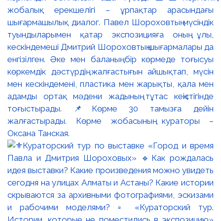
жобалық ерекшелігі – ұрпақтар арасындағы
шығармашылық диалог. Павел Шороховтың мүсіндік
туындыларымен қатар экспозицияға оның ұлы,
кескіндемеші Дмитрий Шороховтың шығармалары да
енгізілген. Әке мен баланың бір көрмеде тоғысуы
көркемдік дәстүрдің жалғастығын айшықтап, мүсін
мен кескіндемені, пластика мен жарықты, қала мен
адамды ортақ мәдени жадының тұтас кеңістігінде
тоғыстырады. 📌Көрме 30 тамызға дейін
жалғастырады. Көрме жобасының кураторы –
Оксана Танская.