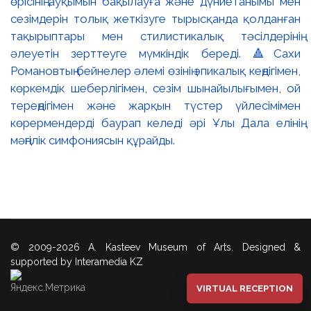
өрісінің ауқымын бақылауға және дүниетанымы мен
сезімдерін толық жеткізуге тырысқанда қолданған
тақырыптары мен стилистикалық тәсілдерінің
әлеуетін зерттеуге мүмкіндік береді. 🔺Сахи
Романовтың бейнелер әлемі өзінің эпикалық кеңдігімен,
көркемдік шеберлігімен, сезім шынайылығымен, ой
тереңдігімен және жарқын түстер үйлесімімен
көрермендерді баурап келеді әрі Ұлы Дала елінің
мәңгілік симфониясын құрайды.
© 2009-2026 A. Kasteev Museum of Arts. Designed &
supported by Interamedia KZ
VIRTUAL RECEPTION