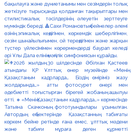
бақылауға және дүниетанымы мен сезімдерін толық
жеткізуге тырысқанда қолданған тақырыптары мен
стилистикалық тәсілдерінің әлеуетін зерттеуге
мүмкіндік береді. 🔺Сахи Романовтың бейнелер әлемі
өзінің эпикалық кеңдігімен, көркемдік шеберлігімен,
сезім шынайылығымен, ой тереңдігімен және жарқын
түстер үйлесімімен көрермендерді баурап келеді
әрі Ұлы Дала елінің мәңгілік симфониясын құрайды.