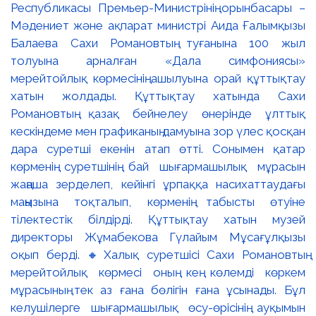
Республикасы Премьер-Министрінің орынбасары –
Мәдениет және ақпарат министрі Аида Ғалымқызы
Балаева Сахи Романовтың туғанына 100 жыл
толуына арналған «Дала симфониясы»
мерейтойлық көрмесінің ашылуына орай құттықтау
хатын жолдады. Құттықтау хатында Сахи
Романовтың қазақ бейнелеу өнерінде ұлттық
кескіндеме мен графиканың дамуына зор үлес қосқан
дара суретші екенін атап өтті. Сонымен қатар
көрменің суретшінің бай шығармашылық мұрасын
жаңаша зерделеп, кейінгі ұрпаққа насихаттаудағы
маңызына тоқталып, көрменің табысты өтуіне
тілектестік білдірді. Құттықтау хатын музей
директоры Жұмабекова Гүлайым Мұсағұлқызы
оқып берді. 🔸Халық суретшісі Сахи Романовтың
мерейтойлық көрмесі оның кең көлемді көркем
мұрасының тек аз ғана бөлігін ғана ұсынады. Бұл
келушілерге шығармашылық өсу-өрісінің ауқымын