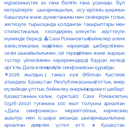
⚜️2026 жылдың 1 тамыз күні Әбілхан Қастеев
атындағы Қазақстан Республикасының Ұлттық өнер
музейінде ұлттық бейнелеу өнерінің көрнекті шебері,
Қазақстанның халық суретшісі Сахи Романовтың
(1926-2002) туғанына 100 жыл толуына арналған
«Дала симфониясы» мерейтойлық көрмесінің
ашылуы мен іс-шара аясында шығармашылығына
арналған дөңгелек үстел өтті. 🔹Қазақстан