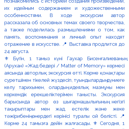
⚜️ Бүгін, 1 тамыз күні Гаухар Бисенғалиеваның
(Арухан) «Жад бедері / Matter of Memory» көрмесі
аясында авторлық экскурсия өтті. Көрме қонақтары
суретшімен тікелей жүздесіп, туындылардың дүниеге
келу тарихымен, олардың идеялық мазмұны мен
көркемдік ерекшеліктерімен танысты. Экскурсия
барысында автор өз шығармашылығының негізгі
тақырыптары мен жад, естелік және жеке
тәжірибенің өнердегі көрінісі туралы ой бөлісті. 📍
Көрме 24 тамызға дейін жалғасады. ⚜️ Сегодня, 1