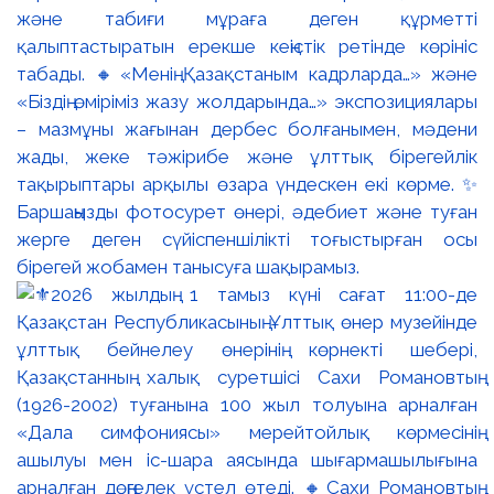
және табиғи мұраға деген құрметті
қалыптастыратын ерекше кеңістік ретінде көрініс
табады. 🔸«Менің Қазақстаным кадрларда…» және
«Біздің өміріміз жазу жолдарында…» экспозициялары
– мазмұны жағынан дербес болғанымен, мәдени
жады, жеке тәжірибе және ұлттық бірегейлік
тақырыптары арқылы өзара үндескен екі көрме. ✨
Баршаңызды фотосурет өнері, әдебиет және туған
жерге деген сүйіспеншілікті тоғыстырған осы
бірегей жобамен танысуға шақырамыз.