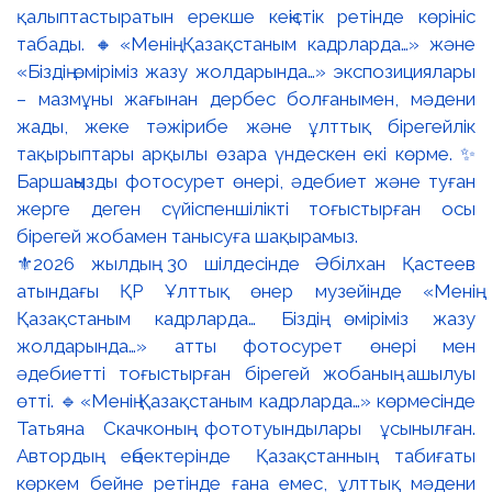
⚜️2026 жылдың 30 шілдесінде Әбілхан Қастеев
атындағы ҚР Ұлттық өнер музейінде «Менің
Қазақстаным кадрларда… Біздің өміріміз жазу
жолдарында…» атты фотосурет өнері мен
әдебиетті тоғыстырған бірегей жобаның ашылуы
өтті. 🔹«Менің Қазақстаным кадрларда…» көрмесінде
Татьяна Скачконың фототуындылары ұсынылған.
Автордың еңбектерінде Қазақстанның табиғаты
көркем бейне ретінде ғана емес, ұлттық мәдени