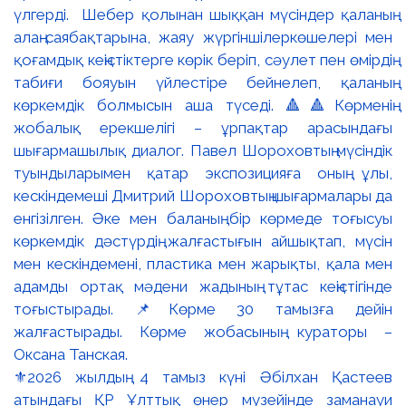
⚜️2026 жылдың 4 тамыз күні Әбілхан Қастеев
атындағы ҚР Ұлттық өнер музейінде заманауи