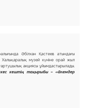
ралығында Әбілхан Қастеев атындағы
е Халықаралық музей күніне орай жыл
ғартушылық акциясы ұйымдастырылады.
йкес
кештің тақырыбы – «Әлемдер