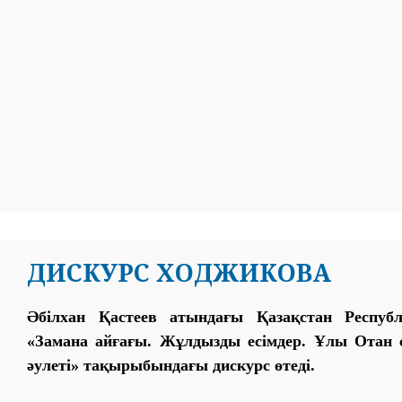
ДИСКУРС ХОДЖИКОВА
Әбілхан Қастеев атындағы Қазақстан Респуб
«Замана айғағы. Жұлдызды есімдер. Ұлы Ота
әулеті» тақырыбындағы дискурс өтеді.