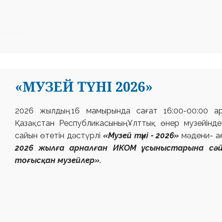
«МУЗЕЙ ТҮНІ 2026»
2026 жылдың 16 мамырында сағат 16:00-00:00 а
Қазақстан Республикасының Ұлттық өнер
музейінд
сайын өтетін дәстүрлі
«Музей түні - 2026»
мәдени-
а
2026 жылға арналған ИКОМ ұсыныстарына сә
тоғысқан музейлер».