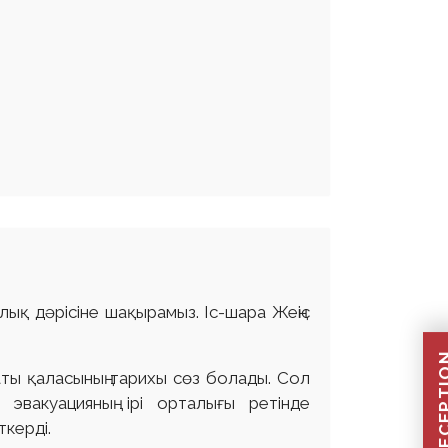
ық дәрісіне шақырамыз. Іс-шара Жеңіс
аты қаласының тарихы сөз болады. Сол
эвакуацияның ірі орталығы ретінде
ткерді.