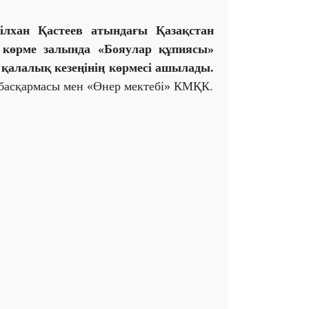
ілхан Қастеев атындағы Қазақстан
 көрме залында «Бояулар құпиясы»
қалалық кезеңінің көрмесі ашылады.
басқармасы мен «Өнер мектебі» КМҚК.