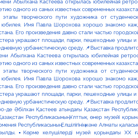
мени Абылхана Кастеева открылась юбилейная ретр
ю одного из самых известных современных казахста
 этапы творческого пути художника от студенческ
и юбилея. Имя Павла Шорохова хорошо знакомо кажд
стана. Его произведения давно стали частью городско
астера украшают площади, парки, пешеходные улицы и
едневную урбанистическую среду. 📌Выставка продлится