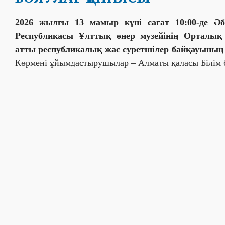
2026 жылғы 13 мамыр күні сағат 10:00-де Әб
Республикасы Ұлттық өнер музейінің Орталық
атты республикалық жас суретшілер байқауының 
Көрмені ұйымдастырушылар – Алматы қаласы Білім 