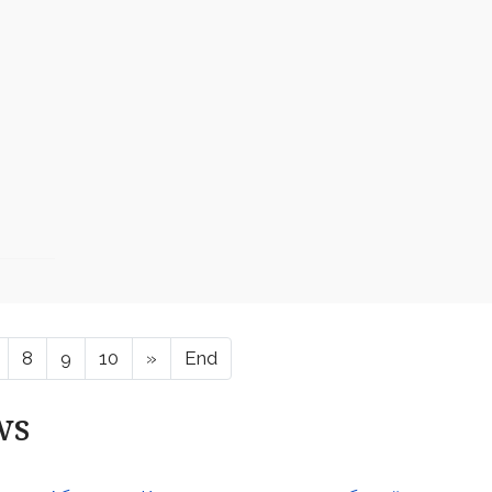
8
9
10
»
End
ws