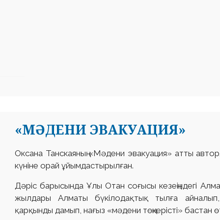
«МӘДЕНИ ЭВАКУАЦИЯ»
Оксана Танскаяның «Мәдени эвакуация» атты авторл
күніне орай ұйымдастырылған.
Дәріс барысында Ұлы Отан соғысы кезеңіндегі Алм
жылдары Алматы бүкілодақтық тылға айналып, 
қарқынды дамып, нағыз «мәдени төңкерісті» бастан ө