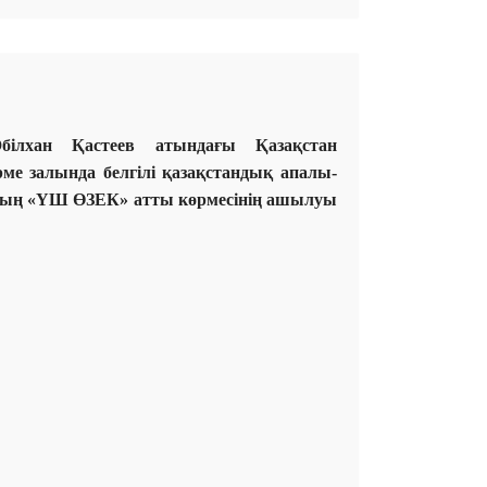
ілхан Қастеев атындағы Қазақстан
ме залында белгілі қазақстандық апалы-
ардың «ҮШ ӨЗЕК» атты көрмесінің ашылуы