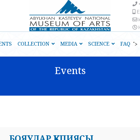
E
H
ENTS
COLLECTION
MEDIA
SCIENCE
FAQ
">
Events
БОЯУЛАР ҚҰПИЯСЫ