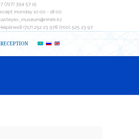
+7 (727) 394 57 15
xcept monday 10:00 - 18:00
kasteyev_museum@nmirk.kz
elplinesㅤ8 (717) 252 23 97ㅤㅤ8 (700) 525 23 97
RECEPTION