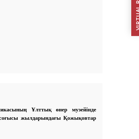
VIRTUAL REC
ликасының Ұлттық өнер музейінде
н соғысы жылдарындағы Қожықовтар