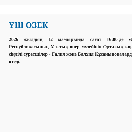
ҮШ ӨЗЕК
2026 жылдың 12 мамырында сағат 16:00-де Әб
Республикасының Ұлттық өнер музейінің Орталық көр
сіңлілі суретшілер - Ғалия және Балхия Құсаиыновал
өтеді
.