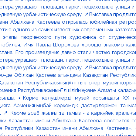
мени Абылхана Кастеева открылась юбилейная ретр
ю одного из самых известных современных казахста
 этапы творческого пути художника от студенческ
и юбилея. Имя Павла Шорохова хорошо знакомо кажд
стана. Его произведения давно стали частью городско
астера украшают площади, парки, пешеходные улицы и
едневную урбанистическую среду. 📌Выставка продлится