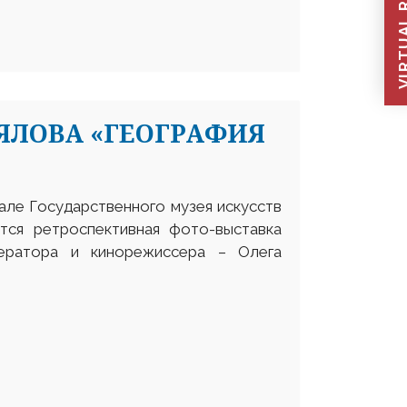
VIRTUAL REC
ЯЛОВА «ГЕОГРАФИЯ
але Государственного музея искусств
ется ретроспективная фото-выставка
ператора и кинорежиссера – Олега