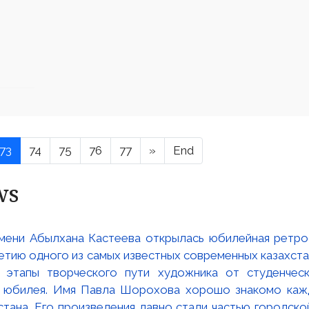
73
74
75
76
77
»
End
ws