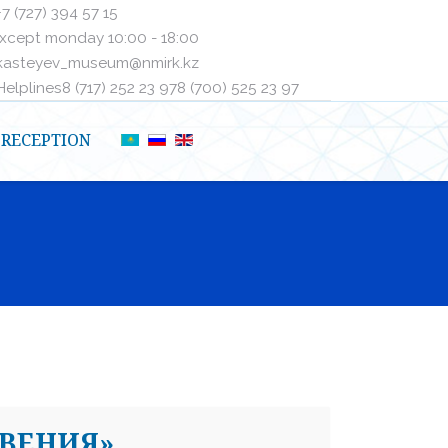
+7 (727) 394 57 15
xcept monday 10:00 - 18:00
kasteyev_museum@nmirk.kz
elplinesㅤ8 (717) 252 23 97ㅤㅤ8 (700) 525 23 97
RECEPTION
ВЕНИЯ»