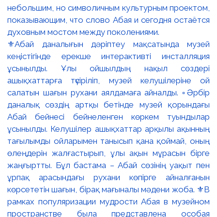
⚜️Абай даналығын дәріптеу мақсатында музей
кеңістігінде ерекше интерактивті инсталляция
ұсынылды. Ұлы ойшылдың нақыл сөздері
ашықхаттарға түсіріліп, музей келушілеріне ой
салатын шағын рухани аялдамаға айналды. ▫️Әрбір
даналық сөздің артқы бетінде музей қорындағы
Абай бейнесі бейнеленген көркем туындылар
ұсынылды. Келушілер ашықхаттар арқылы ақынның
тағылымды ойларымен танысып қана қоймай, оның
өлеңдерін жалғастырып, ұлы ақын мұрасын бірге
жаңғыртты. Бұл бастама – Абай сөзінің уақыт пен
ұрпақ арасындағы рухани көпірге айналғанын
көрсететін шағын, бірақ мағыналы мәдени жоба. ⚜️В
рамках популяризации мудрости Абая в музейном
пространстве была представлена особая