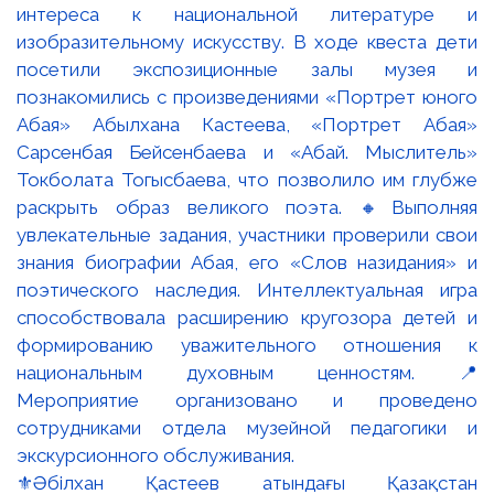
⚜️Әбілхан Қастеев атындағы Қазақстан