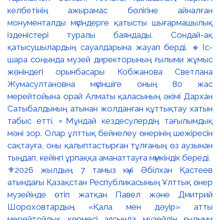
⚜️2026 жылдың 7 тамыз күні Әбілхан Қастеев
атындағы Қазақстан Республикасының Ұлттық өнер
музейінде өтіп жатқан Павел және Дмитрий
Шороховтардың «Қала мен дәуір» атты
мерейтойлық көрмесі аясында музейдің ғылыми