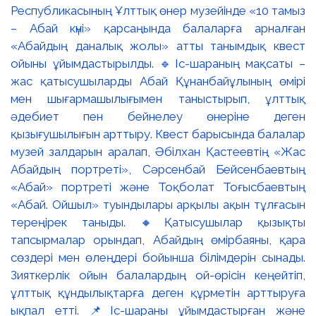
Республикасының Ұлттық өнер музейінде «10 тамыз
– Абай күні» қарсаңында балаларға арналған
«Абайдың даналық жолы» атты танымдық квест
ойыны ұйымдастырылды. 🔹Іс-шараның мақсаты –
жас қатысушыларды Абай Құнанбайұлының өмірі
мен шығармашылығымен таныстырып, ұлттық
әдебиет пен бейнелеу өнеріне деген
қызығушылығын арттыру. Квест барысында балалар
музей залдарын аралап, Әбілхан Қастеевтің «Жас
Абайдың портреті», Сәрсенбай Бейсенбаевтың
«Абай» портреті және Тоқболат Тоғысбаевтың
«Абай. Ойшыл» туындылары арқылы ақын тұлғасын
тереңірек таныды. 🔸Қатысушылар қызықты
тапсырмалар орындап, Абайдың өмірбаяны, қара
сөздері мен өлеңдері бойынша білімдерін сынады.
Зияткерлік ойын балалардың ой-өрісін кеңейтіп,
ұлттық құндылықтарға деген құрметін арттыруға
ықпал етті. 📌Іс-шараны ұйымдастырған және