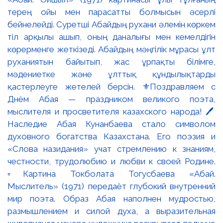
терең ойы мен парасатты болмысын әсерлі
бейнелейді. Суретші Абайдың рухани әлемін көркем
тіл арқылы ашып, оның даналығы мен кемелдігін
көрерменге жеткізеді. Абайдың мәңгілік мұрасы ұлт
руханиятын байытып, жас ұрпақты білімге,
мәдениетке және ұлттық құндылықтарды
қастерлеуге жетелей берсін. ⚜️Поздравляем с
Днём Абая — праздником великого поэта,
мыслителя и просветителя казахского народа! 🖊️
Наследие Абая Кунанбаева стало символом
духовного богатства Казахстана. Его поэзия и
«Слова назидания» учат стремлению к знаниям,
честности, трудолюбию и любви к своей Родине.
▫️Картина Токболата Тогусбаева «Абай.
Мыслитель» (1971) передаёт глубокий внутренний
мир поэта. Образ Абая наполнен мудростью,
размышлением и силой духа, а выразительная