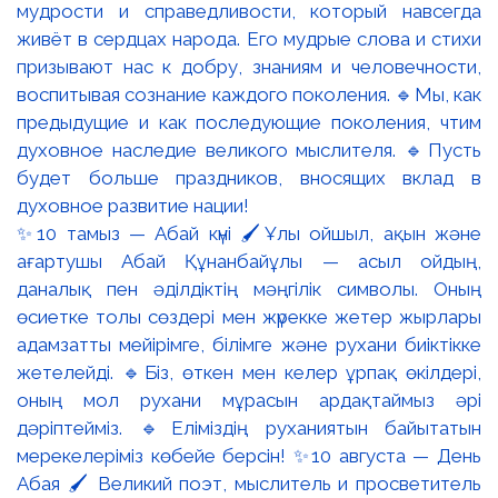
✨10 тамыз — Абай күні 🖌️Ұлы ойшыл, ақын және
ағартушы Абай Құнанбайұлы — асыл ойдың,
даналық пен әділдіктің мәңгілік символы. Оның
өсиетке толы сөздері мен жүрекке жетер жырлары
адамзатты мейірімге, білімге және рухани биіктікке
жетелейді. 🔹Біз, өткен мен келер ұрпақ өкілдері,
оның мол рухани мұрасын ардақтаймыз әрі
дәріптейміз. 🔹Еліміздің руханиятын байытатын
мерекелеріміз көбейе берсін! ✨10 августа — День
Абая 🖌️ Великий поэт, мыслитель и просветитель