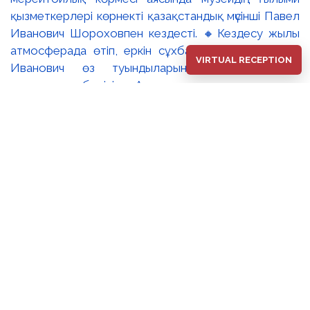
қызметкерлері көрнекті қазақстандық мүсінші Павел
Иванович Шороховпен кездесті. 🔸Кездесу жылы
атмосферада өтіп, еркін сұхбатқа ұласты. Павел
VIRTUAL RECEPTION
Иванович өз туындыларының дүниеге келу
тарихымен бөлісіп, Алматы қаласының көркем
келбетінің ажырамас бөлігіне айналған
монументалды мүсіндерге қатысты шығармашылық
ізденістері туралы баяндады. Сондай-ақ
қатысушылардың сауалдарына жауап берді. 🔹Іс-
шара соңында музей директорының ғылыми жұмыс
жөніндегі орынбасары Кобжанова Светлана
Жумасултановна мүсіншіге оның 80 жас
мерейтойына орай Алматы қаласының әкімі Дархан
Сатыбалдының атынан жолданған құттықтау хатын
табыс етті. ▫️Мұндай кездесулердің тағылымдық
мәні зор. Олар ұлттық бейнелеу өнерінің шежіресін
сақтауға, оны қалыптастырған тұлғаның өз аузынан
тыңдап, кейінгі ұрпаққа аманаттауға мүмкіндік береді.