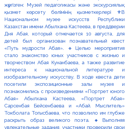
жүргізген: Музей педагогикасы және экскурсиялық
қызмет көрсету бөлімінің қызметкерлері ⚜️В
Национальном музее искусств Республики
Казахстан имени Абылхана Кастеева, в преддверии
Дня Абая, который отмечается 10 августа, для
детей был организован познавательный квест
«Путь мудрости Абая». 🔹Целью мероприятия
стало знакомство юных участников с жизнью и
творчеством Абая Кунанбаева, а также развитие
интереса к национальной литературе и
изобразительному искусству. В ходе квеста дети
посетили экспозиционные залы музея и
познакомились с произведениями «Портрет юного
Абая» Абылхана Кастеева, «Портрет Абая»
Сарсенбая Бейсенбаева и «Абай. Мыслитель»
Токболата Тогысбаева, что позволило им глубже
раскрыть образ великого поэта. 🔸Выполняя
увлекательные задания, участники проверили свои