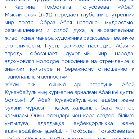
⚜️Ұлы ақын, ойшыл әрі ағартушы Абай
Құнанбайұлының құрметіне арналған Абай күні құтты
болсын! 🖊️Абай Құнанбайұлының әдеби және
рухани мұрасы – қазақ халқының баға жетпес
қазынасы. Оның өлеңдері мен қара сөздері білімге
ұмтылуға, адалдыққа, еңбекқорлыққа және
адамгершілікке үндейді. ▫️Тоқболат Тоғысбаевтың
«Абай. Ойшыл» (1971) картинасы ұлы тұлғаның