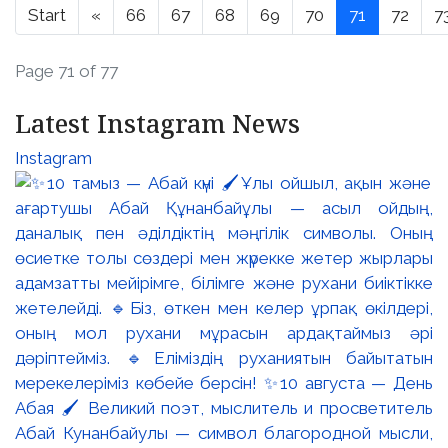
Start
«
66
67
68
69
70
71
72
7
Page 71 of 77
Latest Instagram News
Instagram