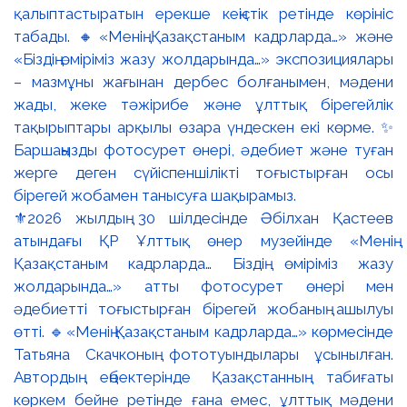
⚜️2026 жылдың 30 шілдесінде Әбілхан Қастеев
атындағы ҚР Ұлттық өнер музейінде «Менің
Қазақстаным кадрларда… Біздің өміріміз жазу
жолдарында…» атты фотосурет өнері мен
әдебиетті тоғыстырған бірегей жобаның ашылуы
өтті. 🔹«Менің Қазақстаным кадрларда…» көрмесінде
Татьяна Скачконың фототуындылары ұсынылған.
Автордың еңбектерінде Қазақстанның табиғаты
көркем бейне ретінде ғана емес, ұлттық мәдени