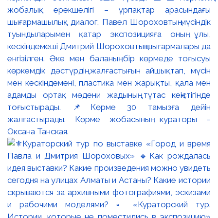
жобалық ерекшелігі – ұрпақтар арасындағы
шығармашылық диалог. Павел Шороховтың мүсіндік
туындыларымен қатар экспозицияға оның ұлы,
кескіндемеші Дмитрий Шороховтың шығармалары да
енгізілген. Әке мен баланың бір көрмеде тоғысуы
көркемдік дәстүрдің жалғастығын айшықтап, мүсін
мен кескіндемені, пластика мен жарықты, қала мен
адамды ортақ мәдени жадының тұтас кеңістігінде
тоғыстырады. 📌Көрме 30 тамызға дейін
жалғастырады. Көрме жобасының кураторы –
Оксана Танская.