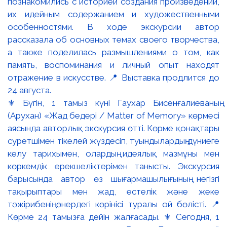
⚜️ Бүгін, 1 тамыз күні Гаухар Бисенғалиеваның
(Арухан) «Жад бедері / Matter of Memory» көрмесі
аясында авторлық экскурсия өтті. Көрме қонақтары
суретшімен тікелей жүздесіп, туындылардың дүниеге
келу тарихымен, олардың идеялық мазмұны мен
көркемдік ерекшеліктерімен танысты. Экскурсия
барысында автор өз шығармашылығының негізгі
тақырыптары мен жад, естелік және жеке
тәжірибенің өнердегі көрінісі туралы ой бөлісті. 📍
Көрме 24 тамызға дейін жалғасады. ⚜️ Сегодня, 1