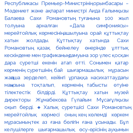
Республикасы Премьер-Министрінің орынбасары –
Мәдениет және ақпарат министрі Аида Ғалымқызы
Балаева Сахи Романовтың туғанына 100 жыл
толуына арналған «Дала симфониясы»
мерейтойлық көрмесінің ашылуына орай құттықтау
хатын жолдады. Құттықтау хатында Сахи
Романовтың қазақ бейнелеу өнерінде ұлттық
кескіндеме мен графиканың дамуына зор үлес қосқан
дара суретші екенін атап өтті. Сонымен қатар
көрменің суретшінің бай шығармашылық мұрасын
жаңаша зерделеп, кейінгі ұрпаққа насихаттаудағы
маңызына тоқталып, көрменің табысты өтуіне
тілектестік білдірді. Құттықтау хатын музей
директоры Жұмабекова Гүлайым Мұсағұлқызы
оқып берді. 🔸Халық суретшісі Сахи Романовтың
мерейтойлық көрмесі оның кең көлемді көркем
мұрасының тек аз ғана бөлігін ғана ұсынады. Бұл
келушілерге шығармашылық өсу-өрісінің ауқымын