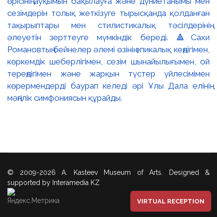
өрісінің ауқымын бақылауға және дүниетанымы мен
сезімдерін толық жеткізуге тырысқанда қолданған
тақырыптары мен стилистикалық тәсілдерінің
әлеуетін зерттеуге мүмкіндік береді. 🔺Сахи
Романовтың бейнелер әлемі өзінің эпикалық кеңдігімен,
көркемдік шеберлігімен, сезім шынайылығымен, ой
тереңдігімен және жарқын түстер үйлесімімен
көрермендерді баурап келеді әрі Ұлы Дала елінің
мәңгілік симфониясын құрайды.
© 2009-2026 A. Kasteev Museum of Arts. Designed &
supported by Interamedia KZ
VIRTUAL RECEPTION