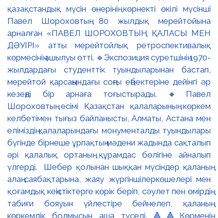
қазақстандық мүсін өнерінің көрнекті өкілі мүсінші
Павел Шороховтың 80 жылдық мерейтойына
арналған «ПАВЕЛ ШОРОХОВТЫҢ ҚАЛАСЫ МЕН
ДӘУІРІ» атты мерейтойлық ретроспективалық
көрмесінің ашылуы өтті. 🔹Экспозиция суретшінің 1970-
жылдардағы студенттік туындыларынан бастап,
мерейтой қарсаңындағы соңғы еңбектеріне дейінгі әр
кезеңді бір арнаға тоғыстырады. 🔸Павел
Шороховтың есімі Қазақстан қалаларының көркем
келбетімен тығыз байланысты, Алматы, Астана мен
еліміздің қалаларындағы монументалды туындылары
бүгінде бірнеше ұрпақтың мәдени жадында сақталып
әрі қалалық ортаның құрамдас бөлігіне айналып
үлгерді. Шебер қолынан шыққан мүсіндер қаланың
алаң-саябақтарына, жаяу жүргіншілеркөшелері мен
қоғамдық кеңістіктерге көрік беріп, сәулет пен өмірдің
табиғи бояуын үйлестіре бейнелеп, қаланың
көркемдік болмысын аша түседі. 🔺🔺Көрменің