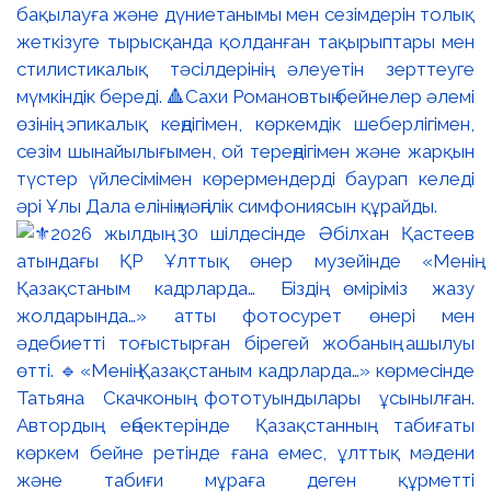
бақылауға және дүниетанымы мен сезімдерін толық
жеткізуге тырысқанда қолданған тақырыптары мен
стилистикалық тәсілдерінің әлеуетін зерттеуге
мүмкіндік береді. 🔺Сахи Романовтың бейнелер әлемі
өзінің эпикалық кеңдігімен, көркемдік шеберлігімен,
сезім шынайылығымен, ой тереңдігімен және жарқын
түстер үйлесімімен көрермендерді баурап келеді
әрі Ұлы Дала елінің мәңгілік симфониясын құрайды.