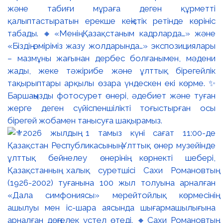
және табиғи мұраға деген құрметті
қалыптастыратын ерекше кеңістік ретінде көрініс
табады. 🔸«Менің Қазақстаным кадрларда…» және
«Біздің өміріміз жазу жолдарында…» экспозициялары
– мазмұны жағынан дербес болғанымен, мәдени
жады, жеке тәжірибе және ұлттық бірегейлік
тақырыптары арқылы өзара үндескен екі көрме. ✨
Баршаңызды фотосурет өнері, әдебиет және туған
жерге деген сүйіспеншілікті тоғыстырған осы
бірегей жобамен танысуға шақырамыз.