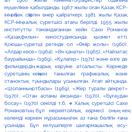
мүшелікке қабылданды. 1967 жылы оған Қазақ КСР-
інің еңбек сіңірген өнер қайраткері, 1981 жылы Қазақ
КСР-інің халық суретшісі атағы берілді. 1955 жылы
институтты тәмамдағаннан кейін Сахи Романов
«Қазақфильм» киностудиясында қызмет етті.
Қоюшы-суретші ретінде ол «Өмір жолы» (1960),
«Алдар көсе» (1964), «Ән қанаты» (1965), «Найзатас
баурайында» (1969), «Құлагер» (1971) және өзге де
фильмдердің жарық көруіне атсалысты. Көрмеде
суретшінің кеңінен танылған графикалық және
станоктық туындылары ұсынылған. Атап айтқанда,
«Шопанның отбасы» (1969), «Жер туралы декрет»
(1970), «Отан аспаны аясында» (1970), «Бұғаудан
босау» (1970) секілді т.б. 🔹Халық суретшісі Сахи
Романовтың бұл мерейтойлық көрмесі оның кең
көлемді көркем мұрасының тек аз ғана бөлігін ғана
ұсынады. Бұл келушілерге шығармашылық өсу-