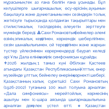
⚜️2026 жылдың 1 тамыз күні Әбілхан Қастеев
атындағы Қазақстан Республикасының Ұлттық өнер
музейінде ұлттық бейнелеу өнерінің көрнекті шебері,
Қазақстанның халық суретшісі Сахи Романовтың
(1926-2002) туғанына 100 жыл толуына арналған
«Дала симфониясы» мерейтойлық көрмесінің
ашылуы мен іс-шара аясында шығармашылығына
арналған дөңгелек үстел өтті. 🔹Қазақстан