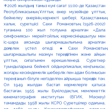
⚜️2026 жылдың 1 тамыз күні сағат 11:00-де Қазақстан
Республикасының Ұлттық өнер музейінде ұлттық
бейнелеу өнерінің көрнекті шебері, Қазақстанның
халық суретшісі Сахи Романовтың (1926-2002)
туғанына 100 жыл толуына арналған «Дала
симфониясы» мерейтойлық көрмесінің ашылуы мен
іс-шара аясында шығармашылығына арналған
дөңгелек үстел өтеді. 🔸Сахи Романовтың
шығармашылығы мазмұн тереңдігімен және айқын
ұлттық сипатымен ерекшеленеді. Суреткер
туындыларына бейнелі ойдың эпикалық кең тынысы,
жоғары кескіндемелік шеберлік пен адам болмысын
терең танып-білуге негізделген айрықша тереңдік тән.
Ол 1949 жылдан бастап көрмелерге қатыса
бастаған. 1955 жылы Бүкілодақтық мемлекеттік
кинематография институтын (ВГИК, Мәскеу)
тәмамдады. 1958 жылы КСРО Суретшілер одағына,
ал 1960 жылы Кинематографистер одағына