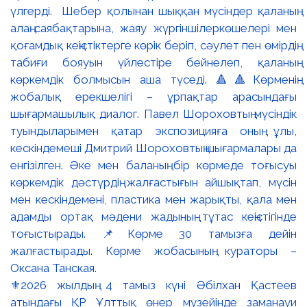
⚜️2026 жылдың 4 тамыз күні Әбілхан Қастеев
атындағы ҚР Ұлттық өнер музейінде заманауи