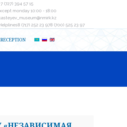
+7 (727) 394 57 15
xcept monday 10:00 - 18:00
kasteyev_museum@nmirk.kz
elplinesㅤ8 (717) 252 23 97ㅤㅤ8 (700) 525 23 97
RECEPTION
У «НЕЗАВИСИМАЯ