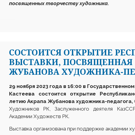
посвященных творчеству художника.
СОСТОИТСЯ ОТКРЫТИЕ РЕ
ВЫСТАВКИ, ПОСВЯЩЕННАЯ 
ЖУБАНОВА ХУДОЖНИКА-ПЕ
29 ноября 2023 года в 16:00 в Государственно
Кастеева состоится открытие
Республикан
летию
А
крапа
Ж
убанова
х
удожника-педагога,
Художников РК, Заслуженного деятеля КазССР
Академии Художеств РК.
Выставка организована при поддержке академии ху