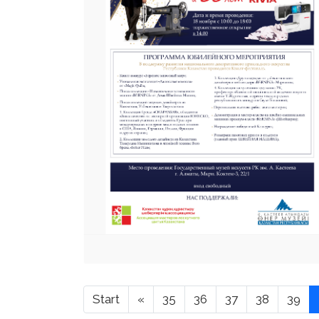
Start
«
35
36
37
38
39