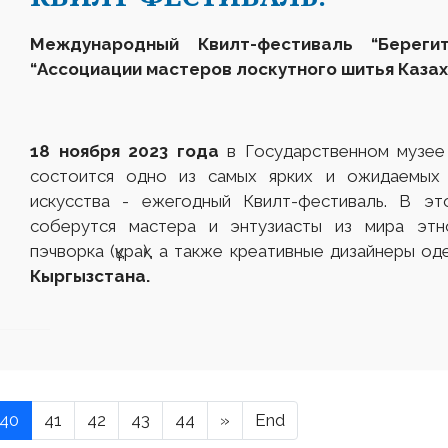
Международный Квилт-фестиваль “Берег
“Ассоциации мастеров лоскутного шитья Казах
18 ноября 2023 года
в Государственном музее
состоится одно из самых ярких и ожидаемых 
искусства - ежегодный Квилт-фестиваль. В эт
соберутся мастера и энтузиасты из мира этно
пэчворка (құрақ), а также креативные дизайнеры о
Кыргызстана.
40
41
42
43
44
»
End