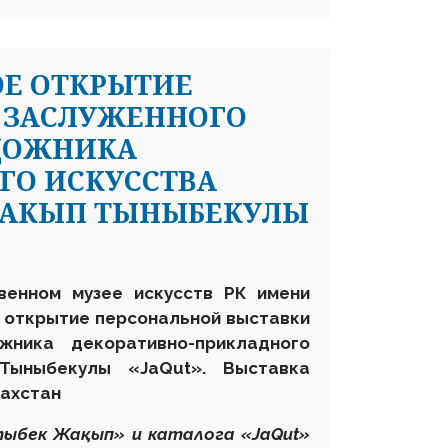
ОЕ ОТКРЫТИЕ
 ЗАСЛУЖЕННОГО
УДОЖНИКА
ГО ИСКУССТВА
ЖАКЫП ТЫНЫБЕКУЛЫ
венном музее искусств РК имени
 открытие персональной выставки
жника декоративно-прикладного
Тыныбекулы «
JaQut». Выставка
захстан
тыбек Жақып» и каталога «
JaQut»