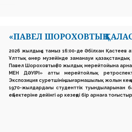
«ПАВЕЛ ШОРОХОВТЫҢ ҚАЛАС
2026 жылдың 4 тамыз 16:00-де
Әбілхан Қастеев 
Ұлттық өнер музейінде
заманауи қазақстандық мү
Павел Шороховтың
80 жылдық мерейтойына арн
МЕН ДӘУІРІ»
атты мерейтойлық ретроспекти
Экспозиция суретшінің шығармашылық жолын кең 
1970-жылдардағы студенттік туындыларынан ба
еңбектеріне дейінгі әр кезеңді бір арнаға тоғысты