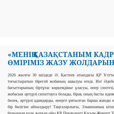
«МЕНІҢ ҚАЗАҚСТАНЫМ КАДРЛА
ӨМІРІМІЗ ЖАЗУ ЖОЛДАРЫНД
2026 жылғы 30 шілдеде Ә. Қастеев атындағы ҚР
Ұлтт
тоғыстыратын бірегей жобаның ашылуы өтеді. Иә! Әдебие
бағыттарының біртұтас көркемдікке ұласуы, өнер синтез
жобасын әртүрлі сипаттауға болады, бірақ оның басты идея
бөлек, әртүрлі адамдарды, өнерге ұмтылған барша жанды 
бір бөлігіне айналдыру! Таңғаларлығы, Эльвинаның кіта
бұрыннан келе жатқан ойы ҚР Президенті Қасым-Жомарт Т