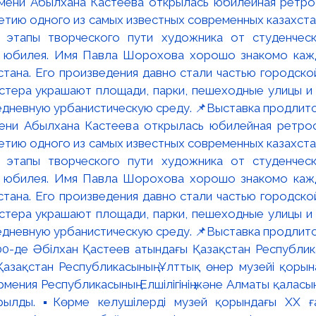
мени Абылхана Кастеева открылась юбилейная ретр
ю одного из самых известных современных казахста
 этапы творческого пути художника от студенческ
и юбилея. Имя Павла Шорохова хорошо знакомо кажд
стана. Его произведения давно стали частью городско
астера украшают площади, парки, пешеходные улицы и
едневную урбанистическую среду. 📌Выставка продлится