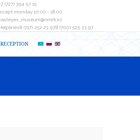
+7 (727) 394 57 15
xcept monday 10:00 - 18:00
kasteyev_museum@nmirk.kz
elplinesㅤ8 (717) 252 23 97ㅤㅤ8 (700) 525 23 97
RECEPTION