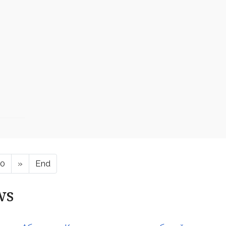
10
»
End
ws