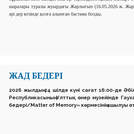
шаралары туралы жуырдағы Жарлығын (16.05.2026 ж. Жарлы
әрі дер кезінде қолға алынған бастама болды.
ЖАД БЕДЕРІ
2026 жылдың 24 шілде күні сағат 16:00-де Әб
Республикасының Ұлттық өнер музейінде Гаух
бедері/Matter of Memory» көрмесінің ашылуы өт