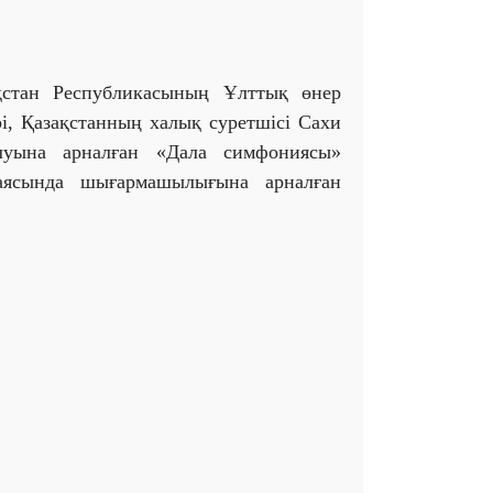
қстан Республикасының Ұлттық өнер
рі, Қазақстанның халық суретшісі Сахи
луына арналған «Дала симфониясы»
аясында шығармашылығына арналған