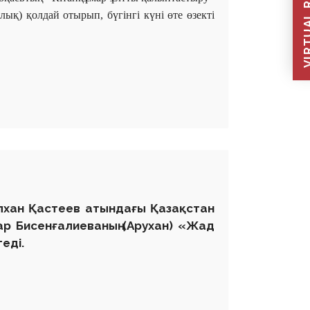
VIRTUAL REC
қ) қолдай отырып, бүгінгі күні өте өзекті
ілхан Қастеев атындағы Қазақстан
ар Бисенғалиеваның (Арухан) «Жад
еді.