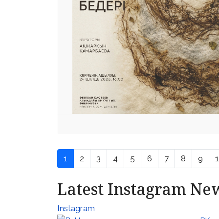
1
2
3
4
5
6
7
8
9
Latest Instagram Ne
Instagram