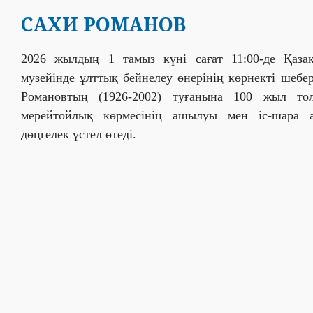
САХИ РОМАНОВ
2026 жылдың 1 тамыз күні сағат 11:00-де Қаза
музейінде ұлттық бейнелеу өнерінің көрнекті шебе
Романовтың (1926-2002) туғанына 100 жыл то
мерейтойлық көрмесінің ашылуы мен іс-шара 
дөңгелек үстел өтеді.