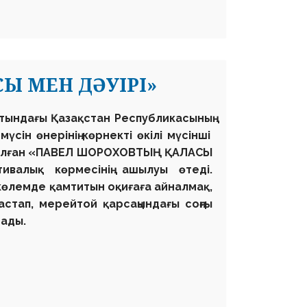
Ы МЕН ДӘУІРІ»
атындағы
Қазақстан Республикасының
сін өнерінің көрнекті өкілі мүсінші
алған
«ПАВЕЛ ШОРОХОВТЫҢ ҚАЛАСЫ
валық көрмесінің ашылуы өтеді.
көлемде қамтитын оқиғаға айналмақ,
стап, мерейтой қарсаңындағы соңғы
рады.