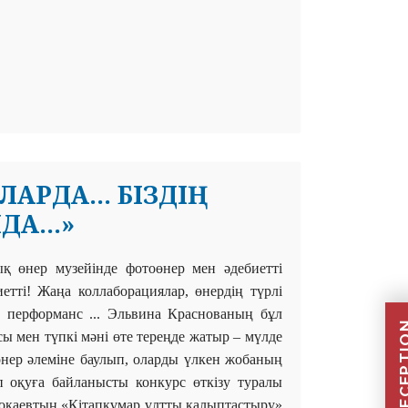
РДА... БІЗДІҢ
А...»
ық
өнер музейінде фотоөнер мен әдебиетті
тті! Жаңа коллаборациялар, өнердің түрлі
і, перформанс ... Эльвина Краснованың бұл
сы мен түпкі мәні өте тереңде жатыр – мүлде
өнер әлеміне баулып, оларды үлкен жобаның
п оқуға байланысты конкурс өткізу туралы
оқаевтың «Кітапқұмар ұлтты қалыптастыру»