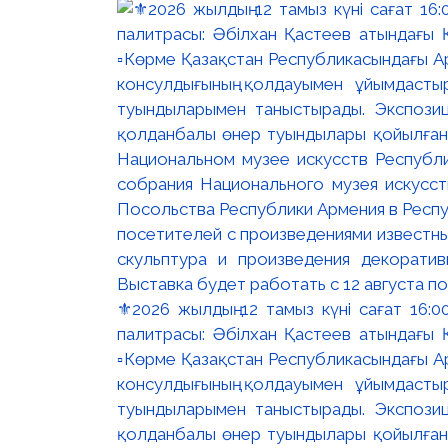
⚜️2026 жылдың 12 тамыз күні сағат 16
палитрасы: Әбілхан Қастеев атындағы Қ
▫️Көрме Қазақстан Республикасындағы Ар
консулдығының қолдауымен ұйымдастыр
туындыларымен таныстырады. Экспозици
қолданбалы өнер туындылары қойылған. 