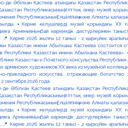
:00-де Әбілхан Қастеев атындағы Қазақстан Республик
азақстан Республикасының Ұлттық өнер музейі қорына
мения Республикасының Елшілігінің және Алматы қалас
ылды. ▪️Көрме келушілерді музей қорындағы ХХ ға
яға Арменияның бай көркемдік дәстүрлерімен таныст
📍 Көрме 2026 жылғы 12 тамыз - 2 қыркүйек аралығында