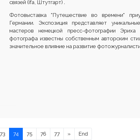
связей (ifa, Штутгарт) .
Фотовыставка "Путешествие во времени" при
Германии. Экспозиция представляет уникальны
мастеров немецкой пресс-фотографии Эриха
фотографа известны собственным авторским сти
значительное влияние на развитие фотожурналисти
73
74
75
76
77
»
End