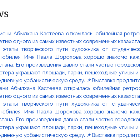
ws
мени Абылхана Кастеева открылась юбилейная ретр
ю одного из самых известных современных казахста
 этапы творческого пути художника от студенческ
и юбилея. Имя Павла Шорохова хорошо знакомо кажд
стана. Его произведения давно стали частью городско
астера украшают площади, парки, пешеходные улицы и
едневную урбанистическую среду. 📌Выставка продлится