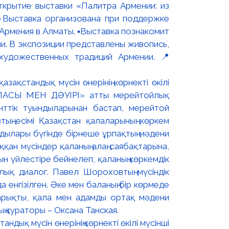
ткрытие выставки «Палитра Армении: из
▫️Выставка организована при поддержке
рмения в Алматы. ▪️Выставка познакомит
и. В экспозиции представлены живопись,
художественных традиций Армении. 📍
дық мүсін өнерінің көрнекті өкілі мүсінші