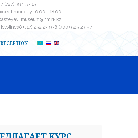
+7 (727) 394 57 15
xcept monday 10:00 - 18:00
kasteyev_museum@nmirk.kz
elplinesㅤ8 (717) 252 23 97ㅤㅤ8 (700) 525 23 97
RECEPTION
РЕДЛАГАЕТ КУРС