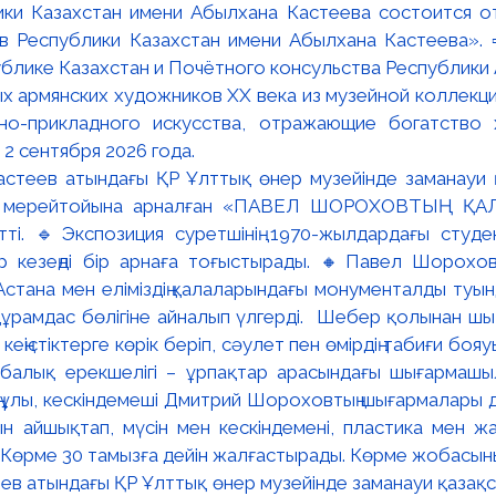
ки Казахстан имени Абылхана Кастеева состоится о
в Республики Казахстан имени Абылхана Кастеева». 
блике Казахстан и Почётного консульства Республики А
х армянских художников XX века из музейной коллекци
вно-прикладного искусства, отражающие богатство 
 2 сентября 2026 года.
ев атындағы ҚР Ұлттық өнер музейінде заманауи қазақстан