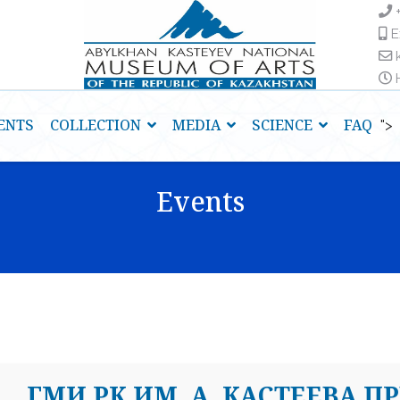
E
H
ENTS
COLLECTION
MEDIA
SCIENCE
FAQ
">
Events
ГМИ РК ИМ. А. КАСТЕЕВА П