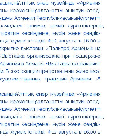
асының Ұлттық өнер музейінде «Армения
н» көрмесінің салтанатты ашылуы өтеді.
ындағы Армения Республикасының Құрметті
сырдағы танымал армян суретшілерінің
ыратын кескіндеме, мүсін және сәндік-
 жұмыс істейді. ⚜️12 августа в 16:00 в