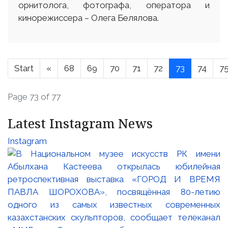
орнитолога, фотографа, оператора и
кинорежиссера – Олега Белялова.
Start
«
68
69
70
71
72
73
74
7
Page 73 of 77
Latest Instagram News
Instagram