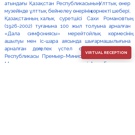
атындағы Қазақстан Республикасының Ұлттық өнер
музейінде ұлттық бейнелеу өнерінің көрнекті шебері,
Қазақстанның халық суретшісі Сахи Романовтың
(1926-2002) туғанына 100 жыл толуына арналған
«Дала симфониясы» мерейтойлық көрмесінің
ашылуы мен іс-шара аясында шығармашылығына
арналған дөңгелек үстел өтті. 🔹Қазақстан
VIRTUAL RECEPTION
Республикасы Премьер-Министрінің орынбасары –
Мәдениет және ақпарат министрі Аида Ғалымқызы
Балаева Сахи Романовтың туғанына 100 жыл
толуына арналған «Дала симфониясы»
мерейтойлық көрмесінің ашылуына орай құттықтау
хатын жолдады. Құттықтау хатында Сахи
Романовтың қазақ бейнелеу өнерінде ұлттық
кескіндеме мен графиканың дамуына зор үлес қосқан
дара суретші екенін атап өтті. Сонымен қатар
көрменің суретшінің бай шығармашылық мұрасын
жаңаша зерделеп, кейінгі ұрпаққа насихаттаудағы