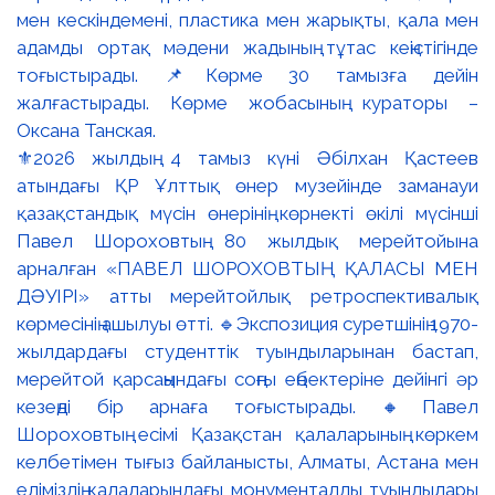
⚜️2026 жылдың 4 тамыз күні Әбілхан Қастеев
атындағы ҚР Ұлттық өнер музейінде заманауи
қазақстандық мүсін өнерінің көрнекті өкілі мүсінші
Павел Шороховтың 80 жылдық мерейтойына
арналған «ПАВЕЛ ШОРОХОВТЫҢ ҚАЛАСЫ МЕН
ДӘУІРІ» атты мерейтойлық ретроспективалық
көрмесінің ашылуы өтті. 🔹Экспозиция суретшінің 1970-
жылдардағы студенттік туындыларынан бастап,
мерейтой қарсаңындағы соңғы еңбектеріне дейінгі әр
кезеңді бір арнаға тоғыстырады. 🔸Павел
Шороховтың есімі Қазақстан қалаларының көркем
келбетімен тығыз байланысты, Алматы, Астана мен
еліміздің қалаларындағы монументалды туындылары