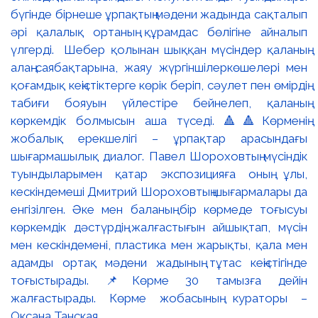
бүгінде бірнеше ұрпақтың мәдени жадында сақталып
әрі қалалық ортаның құрамдас бөлігіне айналып
үлгерді. Шебер қолынан шыққан мүсіндер қаланың
алаң-саябақтарына, жаяу жүргіншілеркөшелері мен
қоғамдық кеңістіктерге көрік беріп, сәулет пен өмірдің
табиғи бояуын үйлестіре бейнелеп, қаланың
көркемдік болмысын аша түседі. 🔺🔺Көрменің
жобалық ерекшелігі – ұрпақтар арасындағы
шығармашылық диалог. Павел Шороховтың мүсіндік
туындыларымен қатар экспозицияға оның ұлы,
кескіндемеші Дмитрий Шороховтың шығармалары да
енгізілген. Әке мен баланың бір көрмеде тоғысуы
көркемдік дәстүрдің жалғастығын айшықтап, мүсін
мен кескіндемені, пластика мен жарықты, қала мен
адамды ортақ мәдени жадының тұтас кеңістігінде
тоғыстырады. 📌Көрме 30 тамызға дейін
жалғастырады. Көрме жобасының кураторы –
Оксана Танская.