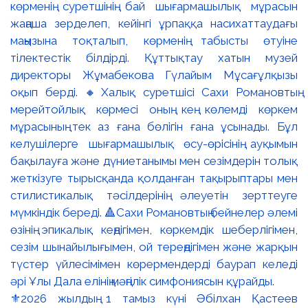
⚜️2026 жылдың 1 тамыз күні Әбілхан Қастеев