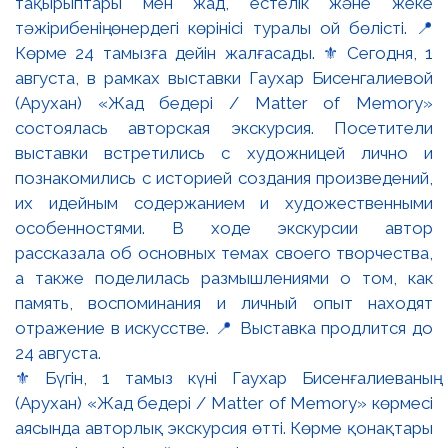
⚜️ Бүгін, 1 тамыз күні Гаухар Бисенғалиеваның
(Арухан) «Жад бедері / Matter of Memory» көрмесі
аясында авторлық экскурсия өтті. Көрме қонақтары