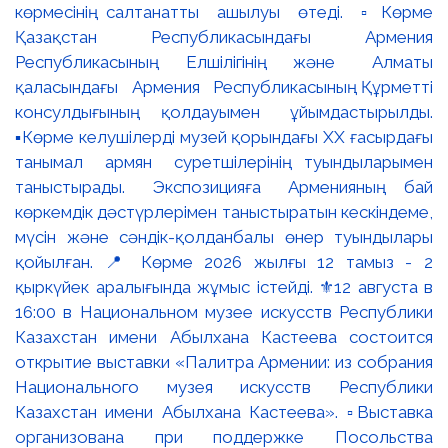
көрмесінің салтанатты ашылуы өтеді. ▫️Көрме
Қазақстан Республикасындағы Армения
Республикасының Елшілігінің және Алматы
қаласындағы Армения Республикасының Құрметті
консулдығының қолдауымен ұйымдастырылды.
▪️Көрме келушілерді музей қорындағы ХХ ғасырдағы
танымал армян суретшілерінің туындыларымен
таныстырады. Экспозицияға Арменияның бай
көркемдік дәстүрлерімен таныстыратын кескіндеме,
мүсін және сәндік-қолданбалы өнер туындылары
қойылған. 📍 Көрме 2026 жылғы 12 тамыз - 2
қыркүйек аралығында жұмыс істейді. ⚜️12 августа в
16:00 в Национальном музее искусств Республики
Казахстан имени Абылхана Кастеева состоится
открытие выставки «Палитра Армении: из собрания
Национального музея искусств Республики
Казахстан имени Абылхана Кастеева». ▫️Выставка
организована при поддержке Посольства