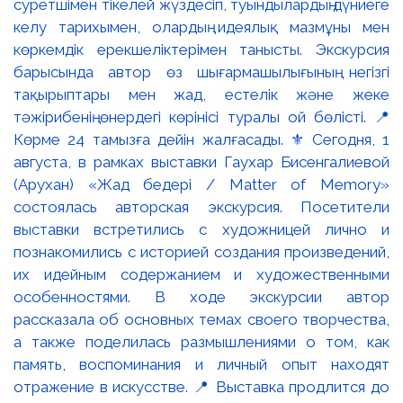
суретшімен тікелей жүздесіп, туындылардың дүниеге
келу тарихымен, олардың идеялық мазмұны мен
көркемдік ерекшеліктерімен танысты. Экскурсия
барысында автор өз шығармашылығының негізгі
тақырыптары мен жад, естелік және жеке
тәжірибенің өнердегі көрінісі туралы ой бөлісті. 📍
Көрме 24 тамызға дейін жалғасады. ⚜️ Сегодня, 1
августа, в рамках выставки Гаухар Бисенгалиевой
(Арухан) «Жад бедері / Matter of Memory»
состоялась авторская экскурсия. Посетители
выставки встретились с художницей лично и
познакомились с историей создания произведений,
их идейным содержанием и художественными
особенностями. В ходе экскурсии автор
рассказала об основных темах своего творчества,
а также поделилась размышлениями о том, как
память, воспоминания и личный опыт находят
отражение в искусстве. 📍 Выставка продлится до