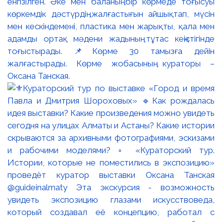
енгізілген. Әке мен баланың бір көрмеде тоғысуы
көркемдік дәстүрдің жалғастығын айшықтап, мүсін
мен кескіндемені, пластика мен жарықты, қала мен
адамды ортақ мәдени жадының тұтас кеңістігінде
тоғыстырады. 📌Көрме 30 тамызға дейін
жалғастырады. Көрме жобасының кураторы –
Оксана Танская.