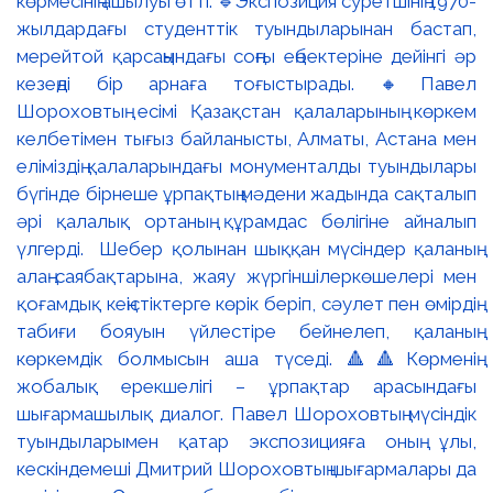
көрмесінің ашылуы өтті. 🔹Экспозиция суретшінің 1970-
жылдардағы студенттік туындыларынан бастап,
мерейтой қарсаңындағы соңғы еңбектеріне дейінгі әр
кезеңді бір арнаға тоғыстырады. 🔸Павел
Шороховтың есімі Қазақстан қалаларының көркем
келбетімен тығыз байланысты, Алматы, Астана мен
еліміздің қалаларындағы монументалды туындылары
бүгінде бірнеше ұрпақтың мәдени жадында сақталып
әрі қалалық ортаның құрамдас бөлігіне айналып
үлгерді. Шебер қолынан шыққан мүсіндер қаланың
алаң-саябақтарына, жаяу жүргіншілеркөшелері мен
қоғамдық кеңістіктерге көрік беріп, сәулет пен өмірдің
табиғи бояуын үйлестіре бейнелеп, қаланың
көркемдік болмысын аша түседі. 🔺🔺Көрменің
жобалық ерекшелігі – ұрпақтар арасындағы
шығармашылық диалог. Павел Шороховтың мүсіндік
туындыларымен қатар экспозицияға оның ұлы,
кескіндемеші Дмитрий Шороховтың шығармалары да