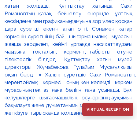
хатын жолдады. Құттықтау хатында Сахи
Романовтың қазақ бейнелеу өнерінде ұлттық
кескіндеме мен графиканың дамуына зор үлес қосқан
дара суретші екенін атап өтті. Сонымен қатар
көрменің суретшінің бай шығармашылық мұрасын
жаңаша зерделеп, кейінгі ұрпаққа насихаттаудағы
маңызына тоқталып, көрменің табысты өтуіне
тілектестік білдірді. Құттықтау хатын музей
директоры Жұмабекова Гүлайым Мұсағұлқызы
оқып берді. 🔸Халық суретшісі Сахи Романовтың
мерейтойлық көрмесі оның кең көлемді көркем
мұрасының тек аз ғана бөлігін ғана ұсынады. Бұл
келушілерге шығармашылық өсу-өрісінің ауқымын
бақылауға және дүниетанымы мен сезімдерін толық
VIRTUAL RECEPTION
жеткізуге тырысқанда қолданған тақырыптары мен
стилистикалық тәсілдерінің әлеуетін зерттеуге
мүмкіндік береді. 🔺Сахи Романовтың бейнелер әлемі
өзінің эпикалық кеңдігімен, көркемдік шеберлігімен,