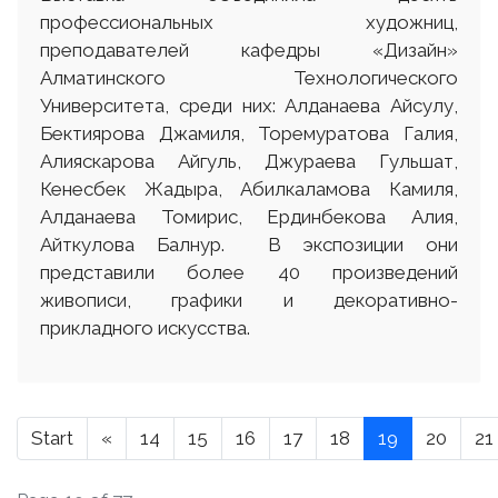
профессиональных художниц,
преподавателей кафедры «Дизайн»
Алматинского Технологического
Университета, среди них: Алданаева Айсулу,
Бектиярова Джамиля, Торемуратова Галия,
Алияскарова Айгуль, Джураева Гульшат,
Кенесбек Жадыра, Абилкаламова Камиля,
Алданаева Томирис, Ердинбекова Алия,
Айткулова Балнур. В экспозиции они
представили более 40 произведений
живописи, графики и декоративно-
прикладного искусства.
Start
«
14
15
16
17
18
19
20
21