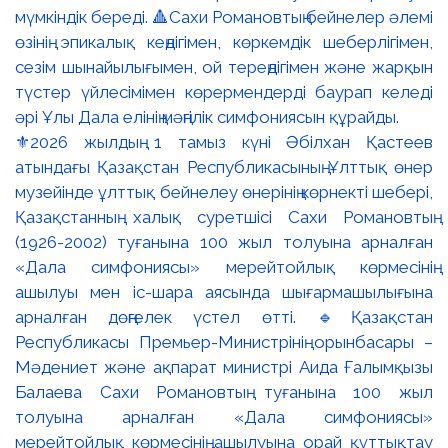
⚜️2026 жылдың 1 тамыз күні Әбілхан Қастеев
атындағы Қазақстан Республикасының Ұлттық өнер
музейінде ұлттық бейнелеу өнерінің көрнекті шебері,
Қазақстанның халық суретшісі Сахи Романовтың
(1926-2002) туғанына 100 жыл толуына арналған
«Дала симфониясы» мерейтойлық көрмесінің
ашылуы мен іс-шара аясында шығармашылығына
арналған дөңгелек үстел өтті. 🔹Қазақстан
Республикасы Премьер-Министрінің орынбасары –
Мәдениет және ақпарат министрі Аида Ғалымқызы
Балаева Сахи Романовтың туғанына 100 жыл
толуына арналған «Дала симфониясы»
мерейтойлық көрмесінің ашылуына орай құттықтау