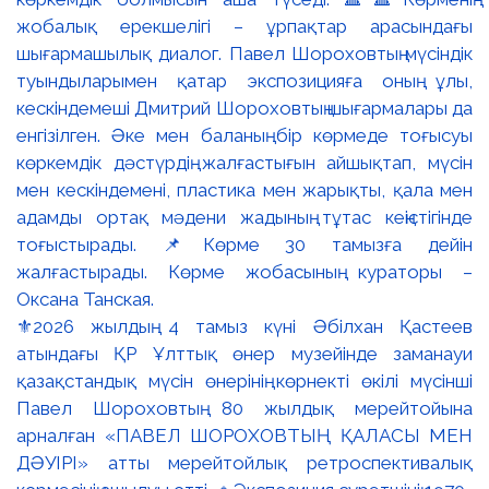
⚜️2026 жылдың 4 тамыз күні Әбілхан Қастеев
атындағы ҚР Ұлттық өнер музейінде заманауи
қазақстандық мүсін өнерінің көрнекті өкілі мүсінші
Павел Шороховтың 80 жылдық мерейтойына
арналған «ПАВЕЛ ШОРОХОВТЫҢ ҚАЛАСЫ МЕН
ДӘУІРІ» атты мерейтойлық ретроспективалық