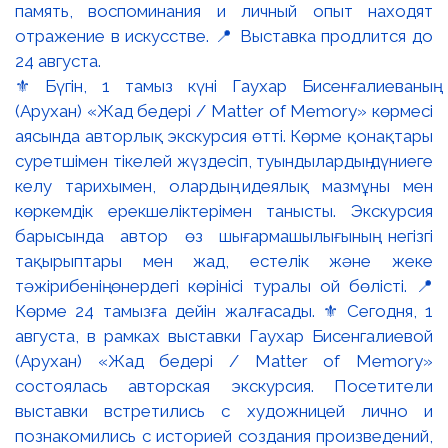
⚜️ Бүгін, 1 тамыз күні Гаухар Бисенғалиеваның
(Арухан) «Жад бедері / Matter of Memory» көрмесі
аясында авторлық экскурсия өтті. Көрме қонақтары
суретшімен тікелей жүздесіп, туындылардың дүниеге
келу тарихымен, олардың идеялық мазмұны мен
көркемдік ерекшеліктерімен танысты. Экскурсия
барысында автор өз шығармашылығының негізгі
тақырыптары мен жад, естелік және жеке
тәжірибенің өнердегі көрінісі туралы ой бөлісті. 📍
Көрме 24 тамызға дейін жалғасады. ⚜️ Сегодня, 1
августа, в рамках выставки Гаухар Бисенгалиевой
(Арухан) «Жад бедері / Matter of Memory»
состоялась авторская экскурсия. Посетители
выставки встретились с художницей лично и
познакомились с историей создания произведений,