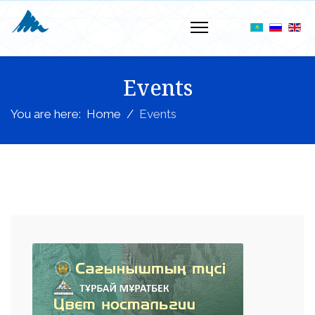
Events
You are here:
Home
Events