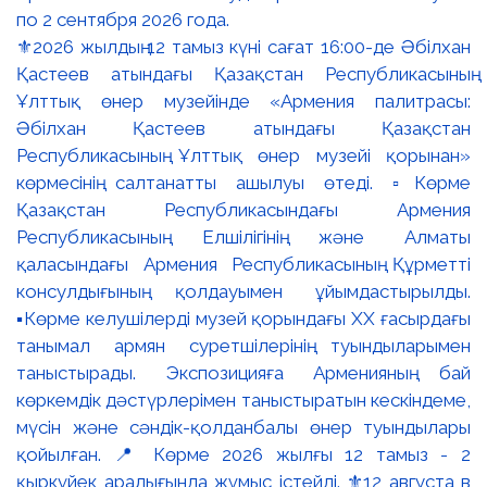
⚜️2026 жылдың 12 тамыз күні сағат 16:00-де Әбілхан
Қастеев атындағы Қазақстан Республикасының
Ұлттық өнер музейінде «Армения палитрасы:
Әбілхан Қастеев атындағы Қазақстан
Республикасының Ұлттық өнер музейі қорынан»
көрмесінің салтанатты ашылуы өтеді. ▫️Көрме
Қазақстан Республикасындағы Армения
Республикасының Елшілігінің және Алматы
қаласындағы Армения Республикасының Құрметті
консулдығының қолдауымен ұйымдастырылды.
▪️Көрме келушілерді музей қорындағы ХХ ғасырдағы
танымал армян суретшілерінің туындыларымен
таныстырады. Экспозицияға Арменияның бай
көркемдік дәстүрлерімен таныстыратын кескіндеме,
мүсін және сәндік-қолданбалы өнер туындылары
қойылған. 📍 Көрме 2026 жылғы 12 тамыз - 2
қыркүйек аралығында жұмыс істейді. ⚜️12 августа в