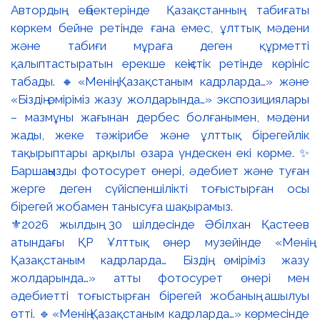
⚜️2026 жылдың 30 шілдесінде Әбілхан Қастеев
атындағы ҚР Ұлттық өнер музейінде «Менің
Қазақстаным кадрларда… Біздің өміріміз жазу
жолдарында…» атты фотосурет өнері мен
әдебиетті тоғыстырған бірегей жобаның ашылуы
өтті. 🔹«Менің Қазақстаным кадрларда…» көрмесінде