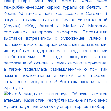
тақырыптары мен жад, естелік және жеке
тәжірибенің өнердегі көрінісі туралы ой бөлісті. 📍
Көрме 24 тамызға дейін жалғасады. ⚜️ Сегодня, 1
августа, в рамках выставки Гаухар Бисенгалиевой
(Арухан) «Жад бедері / Matter of Memory»
состоялась авторская экскурсия. Посетители
выставки встретились с художницей лично и
познакомились с историей создания произведений,
их идейным содержанием и художественными
особенностями. В ходе экскурсии автор
рассказала об основных темах своего творчества,
а также поделилась размышлениями о том, как
память, воспоминания и личный опыт находят
отражение в искусстве. 📍 Выставка продлится до
24 августа.