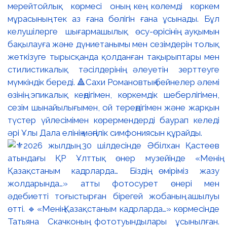
мерейтойлық көрмесі оның кең көлемді көркем
мұрасының тек аз ғана бөлігін ғана ұсынады. Бұл
келушілерге шығармашылық өсу-өрісінің ауқымын
бақылауға және дүниетанымы мен сезімдерін толық
жеткізуге тырысқанда қолданған тақырыптары мен
стилистикалық тәсілдерінің әлеуетін зерттеуге
мүмкіндік береді. 🔺Сахи Романовтың бейнелер әлемі
өзінің эпикалық кеңдігімен, көркемдік шеберлігімен,
сезім шынайылығымен, ой тереңдігімен және жарқын
түстер үйлесімімен көрермендерді баурап келеді
әрі Ұлы Дала елінің мәңгілік симфониясын құрайды.