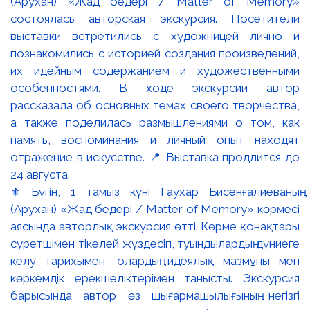
⚜️ Бүгін, 1 тамыз күні Гаухар Бисенғалиеваның
(Арухан) «Жад бедері / Matter of Memory» көрмесі
аясында авторлық экскурсия өтті. Көрме қонақтары
суретшімен тікелей жүздесіп, туындылардың дүниеге
келу тарихымен, олардың идеялық мазмұны мен
көркемдік ерекшеліктерімен танысты. Экскурсия
барысында автор өз шығармашылығының негізгі