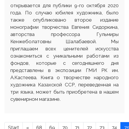
открывается для публики 9-го октября 2020
года. По случаю юбилея художника, было
также опубликовано второе издание
монографии творчества Евгения Сидоркина,
авторства профессора Гульмиры
Кенжеболатовны Шалабаевой. Мы
приглашаем всех ценителей искусства
ознакомиться с уникальными работами из
фондов, которые с сегодняшнего дня
представлены в экспозиции ГМИ РК им.
А.Кастеева. Книга о творчестве народного
художника Казахской ССР, переведенная на
три языка, может быть приобретена в нашем
сувенирном магазине.
Start
«
68
69
70
71
72
73
74
7