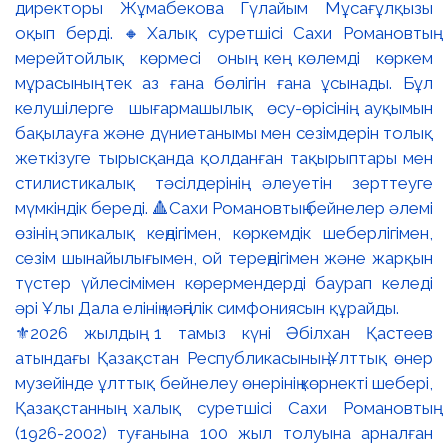
⚜️2026 жылдың 1 тамыз күні Әбілхан Қастеев
атындағы Қазақстан Республикасының Ұлттық өнер
музейінде ұлттық бейнелеу өнерінің көрнекті шебері,
Қазақстанның халық суретшісі Сахи Романовтың
(1926-2002) туғанына 100 жыл толуына арналған