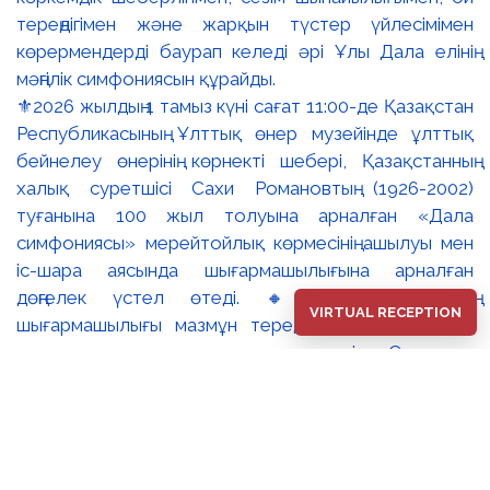
⚜️2026 жылдың 1 тамыз күні сағат 11:00-де Қазақстан
Республикасының Ұлттық өнер музейінде ұлттық
бейнелеу өнерінің көрнекті шебері, Қазақстанның
халық суретшісі Сахи Романовтың (1926-2002)
туғанына 100 жыл толуына арналған «Дала
симфониясы» мерейтойлық көрмесінің ашылуы мен
іс-шара аясында шығармашылығына арналған
дөңгелек үстел өтеді. 🔸Сахи Романовтың
VIRTUAL RECEPTION
шығармашылығы мазмұн тереңдігімен және айқын
ұлттық сипатымен ерекшеленеді. Суреткер
туындыларына бейнелі ойдың эпикалық кең тынысы,
жоғары кескіндемелік шеберлік пен адам болмысын
терең танып-білуге негізделген айрықша тереңдік тән.
Ол 1949 жылдан бастап көрмелерге қатыса
бастаған. 1955 жылы Бүкілодақтық мемлекеттік