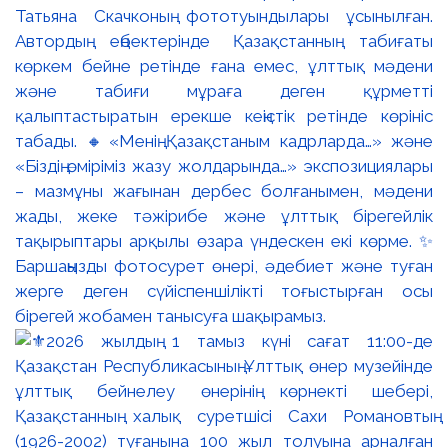
Татьяна Скачконың фототуындылары ұсынылған.
Автордың еңбектерінде Қазақстанның табиғаты
көркем бейне ретінде ғана емес, ұлттық мәдени
және табиғи мұраға деген құрметті
қалыптастыратын ерекше кеңістік ретінде көрініс
табады. 🔸«Менің Қазақстаным кадрларда…» және
«Біздің өміріміз жазу жолдарында…» экспозициялары
– мазмұны жағынан дербес болғанымен, мәдени
жады, жеке тәжірибе және ұлттық бірегейлік
тақырыптары арқылы өзара үндескен екі көрме. ✨
Баршаңызды фотосурет өнері, әдебиет және туған
жерге деген сүйіспеншілікті тоғыстырған осы
бірегей жобамен танысуға шақырамыз.