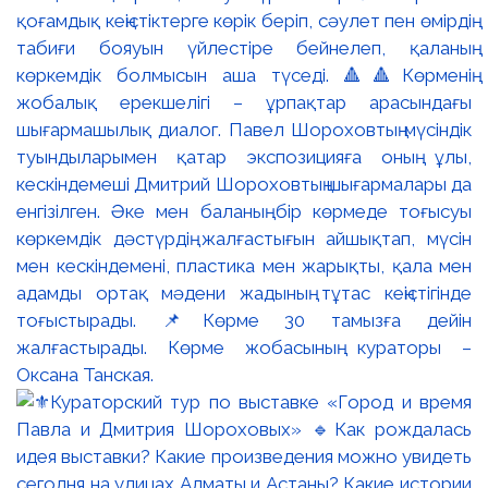
қоғамдық кеңістіктерге көрік беріп, сәулет пен өмірдің
табиғи бояуын үйлестіре бейнелеп, қаланың
көркемдік болмысын аша түседі. 🔺🔺Көрменің
жобалық ерекшелігі – ұрпақтар арасындағы
шығармашылық диалог. Павел Шороховтың мүсіндік
туындыларымен қатар экспозицияға оның ұлы,
кескіндемеші Дмитрий Шороховтың шығармалары да
енгізілген. Әке мен баланың бір көрмеде тоғысуы
көркемдік дәстүрдің жалғастығын айшықтап, мүсін
мен кескіндемені, пластика мен жарықты, қала мен
адамды ортақ мәдени жадының тұтас кеңістігінде
тоғыстырады. 📌Көрме 30 тамызға дейін
жалғастырады. Көрме жобасының кураторы –
Оксана Танская.