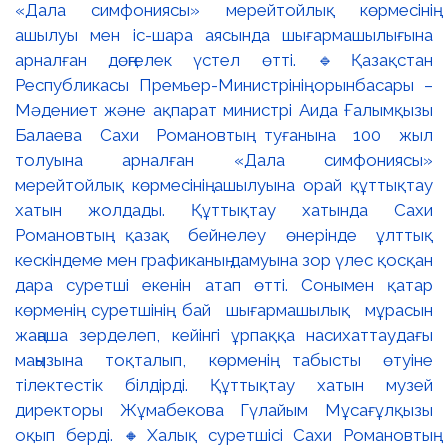
«Дала симфониясы» мерейтойлық көрмесінің
ашылуы мен іс-шара аясында шығармашылығына
арналған дөңгелек үстел өтті. 🔹Қазақстан
Республикасы Премьер-Министрінің орынбасары –
Мәдениет және ақпарат министрі Аида Ғалымқызы
Балаева Сахи Романовтың туғанына 100 жыл
толуына арналған «Дала симфониясы»
мерейтойлық көрмесінің ашылуына орай құттықтау
хатын жолдады. Құттықтау хатында Сахи
Романовтың қазақ бейнелеу өнерінде ұлттық
кескіндеме мен графиканың дамуына зор үлес қосқан
дара суретші екенін атап өтті. Сонымен қатар
көрменің суретшінің бай шығармашылық мұрасын
жаңаша зерделеп, кейінгі ұрпаққа насихаттаудағы
маңызына тоқталып, көрменің табысты өтуіне
тілектестік білдірді. Құттықтау хатын музей
директоры Жұмабекова Гүлайым Мұсағұлқызы
оқып берді. 🔸Халық суретшісі Сахи Романовтың