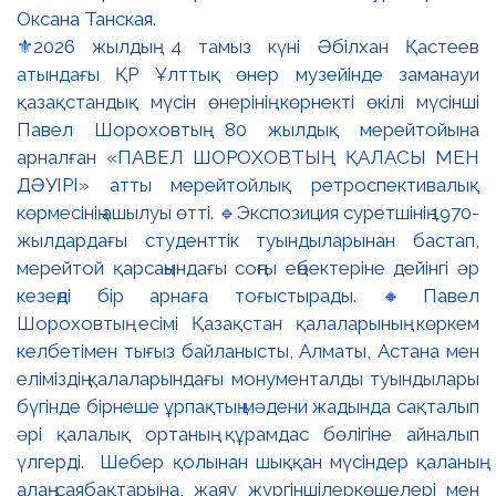
⚜️2026 жылдың 4 тамыз күні Әбілхан Қастеев
атындағы ҚР Ұлттық өнер музейінде заманауи
қазақстандық мүсін өнерінің көрнекті өкілі мүсінші
Павел Шороховтың 80 жылдық мерейтойына
арналған «ПАВЕЛ ШОРОХОВТЫҢ ҚАЛАСЫ МЕН
ДӘУІРІ» атты мерейтойлық ретроспективалық
көрмесінің ашылуы өтті. 🔹Экспозиция суретшінің 1970-
жылдардағы студенттік туындыларынан бастап,
мерейтой қарсаңындағы соңғы еңбектеріне дейінгі әр
кезеңді бір арнаға тоғыстырады. 🔸Павел
Шороховтың есімі Қазақстан қалаларының көркем
келбетімен тығыз байланысты, Алматы, Астана мен
еліміздің қалаларындағы монументалды туындылары
бүгінде бірнеше ұрпақтың мәдени жадында сақталып
әрі қалалық ортаның құрамдас бөлігіне айналып
үлгерді. Шебер қолынан шыққан мүсіндер қаланың
алаң-саябақтарына, жаяу жүргіншілеркөшелері мен