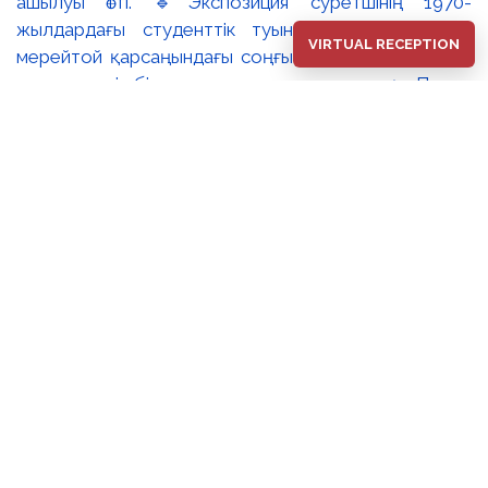
ашылуы өтті. 🔹Экспозиция суретшінің 1970-
жылдардағы студенттік туындыларынан бастап,
VIRTUAL RECEPTION
мерейтой қарсаңындағы соңғы еңбектеріне дейінгі
әр кезеңді бір арнаға тоғыстырады. 🔸Павел
Шороховтың есімі Қазақстан қалаларының көркем
келбетімен тығыз байланысты, Алматы, Астана мен
еліміздің қалаларындағы монументалды
туындылары бүгінде бірнеше ұрпақтың мәдени
жадында сақталып әрі қалалық ортаның құрамдас
бөлігіне айналып үлгерді. Шебер қолынан шыққан
мүсіндер қаланың алаң-саябақтарына, жаяу
жүргіншілеркөшелері мен қоғамдық кеңістіктерге көрік
беріп, сәулет пен өмірдің табиғи бояуын үйлестіре
бейнелеп, қаланың көркемдік болмысын аша түседі.
🔺🔺Көрменің жобалық ерекшелігі – ұрпақтар
арасындағы шығармашылық диалог. Павел
Шороховтың мүсіндік туындыларымен қатар
экспозицияға оның ұлы, кескіндемеші Дмитрий