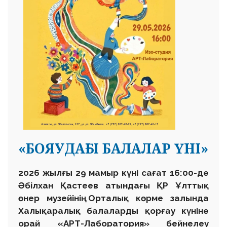
«БОЯУДАҒЫ БАЛАЛАР ҮНІ»
2026 жылғы 29 мамыр күні сағат 16:00-де
Әбілхан Қастеев атындағы ҚР Ұлттық
өнер музейінің Орталық көрме залында
Халықаралық балаларды қорғау күніне
орай «АРТ-Лаборатория» бейнелеу