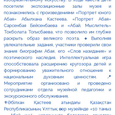
⚜️Әбілхан Қастеев атындағы Қазақстан
Республикасының Ұлттық өнер музейінде «10 тамыз