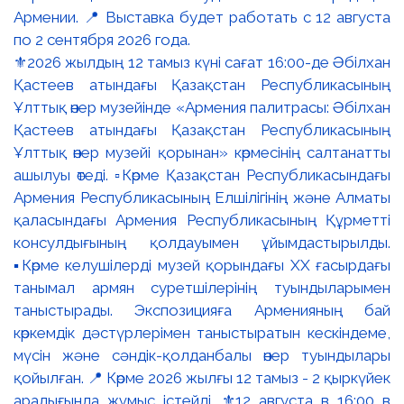
⚜️2026 жылдың 12 тамыз күні сағат 16:00-де Әбілхан
Қастеев атындағы Қазақстан Республикасының
Ұлттық өнер музейінде «Армения палитрасы: Әбілхан
Қастеев атындағы Қазақстан Республикасының
Ұлттық өнер музейі қорынан» көрмесінің салтанатты
ашылуы өтеді. ▫️Көрме Қазақстан Республикасындағы
Армения Республикасының Елшілігінің және Алматы
қаласындағы Армения Республикасының Құрметті
консулдығының қолдауымен ұйымдастырылды.
▪️Көрме келушілерді музей қорындағы ХХ ғасырдағы
танымал армян суретшілерінің туындыларымен
таныстырады. Экспозицияға Арменияның бай
көркемдік дәстүрлерімен таныстыратын кескіндеме,
мүсін және сәндік-қолданбалы өнер туындылары
қойылған. 📍 Көрме 2026 жылғы 12 тамыз - 2 қыркүйек
аралығында жұмыс істейді. ⚜️12 августа в 16:00 в