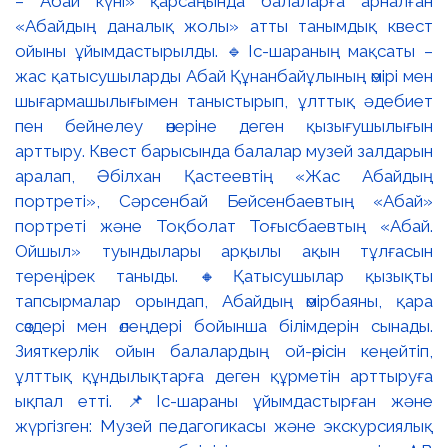
– Абай күні» қарсаңында балаларға арналған
«Абайдың даналық жолы» атты танымдық квест
ойыны ұйымдастырылды. 🔹Іс-шараның мақсаты –
жас қатысушыларды Абай Құнанбайұлының өмірі мен
шығармашылығымен таныстырып, ұлттық әдебиет
пен бейнелеу өнеріне деген қызығушылығын
арттыру. Квест барысында балалар музей залдарын
аралап, Әбілхан Қастеевтің «Жас Абайдың
портреті», Сәрсенбай Бейсенбаевтың «Абай»
портреті және Тоқболат Тоғысбаевтың «Абай.
Ойшыл» туындылары арқылы ақын тұлғасын
тереңірек таныды. 🔸Қатысушылар қызықты
тапсырмалар орындап, Абайдың өмірбаяны, қара
сөздері мен өлеңдері бойынша білімдерін сынады.
Зияткерлік ойын балалардың ой-өрісін кеңейтіп,
ұлттық құндылықтарға деген құрметін арттыруға
ықпал етті. 📌Іс-шараны ұйымдастырған және
жүргізген: Музей педагогикасы және экскурсиялық