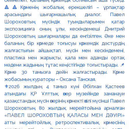
⚜️2026 жылдың 4 тамыз күні Әбілхан Қастеев
атындағы ҚР Ұлттық өнер музейінде заманауи
қазақстандық мүсін өнерінің көрнекті өкілі мүсінші Павел
Шороховтың 80 жылдық мерейтойына арналған
«ПАВЕЛ ШОРОХОВТЫҢ ҚАЛАСЫ МЕН ДӘУІРІ»
атты мерейтойлық ретроспективалық көрмесінің