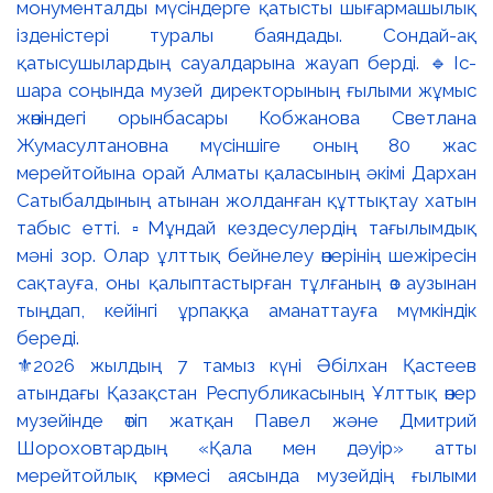
⚜️2026 жылдың 7 тамыз күні Әбілхан Қастеев
атындағы Қазақстан Республикасының Ұлттық өнер
музейінде өтіп жатқан Павел және Дмитрий
Шороховтардың «Қала мен дәуір» атты
мерейтойлық көрмесі аясында музейдің ғылыми