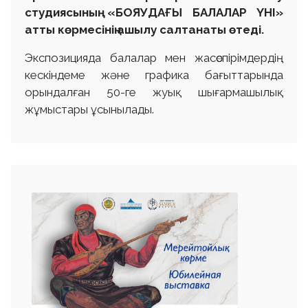
студиясының «БОЯУДАҒЫ БАЛАЛАР ҮНІ»
атты көрмесінің ашылу салтанаты өтеді.
Экспозицияда балалар мен жасөспірімдердің
кескіндеме және графика бағыттарында
орындалған 50-ге жуық шығармашылық
жұмыстары ұсынылады.