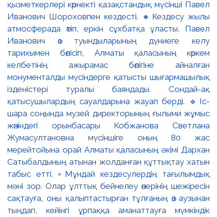
қызметкерлері көрнекті қазақстандық мүсінші Павел
Иванович Шороховпен кездесті. 🔸Кездесу жылы
атмосферада өтіп, еркін сұхбатқа ұласты. Павел
Иванович өз туындыларының дүниеге келу
тарихымен бөлісіп, Алматы қаласының көркем
келбетінің ажырамас бөлігіне айналған
монументалды мүсіндерге қатысты шығармашылық
ізденістері туралы баяндады. Сондай-ақ
қатысушылардың сауалдарына жауап берді. 🔹Іс-
шара соңында музей директорының ғылыми жұмыс
жөніндегі орынбасары Кобжанова Светлана
Жумасултановна мүсіншіге оның 80 жас
мерейтойына орай Алматы қаласының әкімі Дархан
Сатыбалдының атынан жолданған құттықтау хатын
табыс етті. ▫️Мұндай кездесулердің тағылымдық
мәні зор. Олар ұлттық бейнелеу өнерінің шежіресін
сақтауға, оны қалыптастырған тұлғаның өз аузынан
тыңдап, кейінгі ұрпаққа аманаттауға мүмкіндік