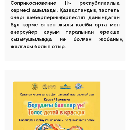
Соприкосновение II
» республикалық
көрмесі ашылады. Қазақстандық пастель
өнері шеберлерінің бірлестігі дайындаған
бұл көрме өткен жылы кәсіби орта мен
өнерсүйер қауым тарапынан ерекше
қызығушылыққа ие болған жобаның
жалғасы болып отыр.