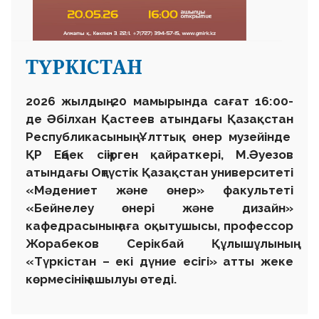
ТҮРКІСТАН
2026 жылдың 20 мамырында сағат 16:00-
де Әбілхан Қастеев атындағы Қазақстан
Республикасының Ұлттық өнер музейінде
ҚР Еңбек сіңірген қайраткері, М.Әуезов
атындағы Оңтүстік Қазақстан университеті
«Мәдениет және өнер» факультеті
«Бейнелеу өнері және дизайн»
кафедрасының аға оқытушысы, профессор
Жорабеков Серікбай Құлышұлының
«Түркістан – екі дүние есігі» атты жеке
көрмесінің ашылуы өтеді.