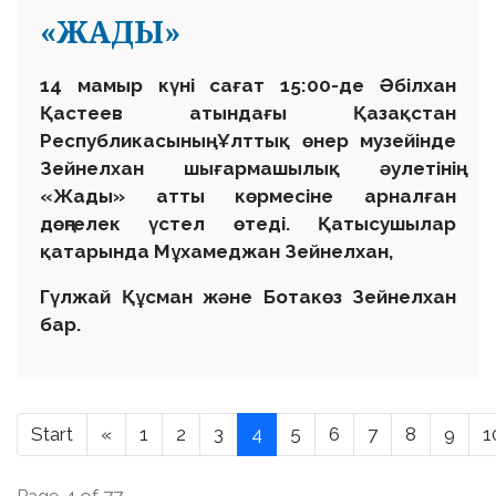
«ЖАДЫ»
14 мамыр күні сағат 15:00-де Әбілхан
Қастеев атындағы Қазақстан
Республикасының Ұлттық өнер музейінде
Зейнелхан шығармашылық әулетінің
«Жады» атты көрмесіне арналған
дөңгелек үстел өтеді. Қатысушылар
қатарында Мұхамеджан Зейнелхан,
Гүлжай Құсман және Ботакөз Зейнелхан
бар.
Start
«
1
2
3
4
5
6
7
8
9
1