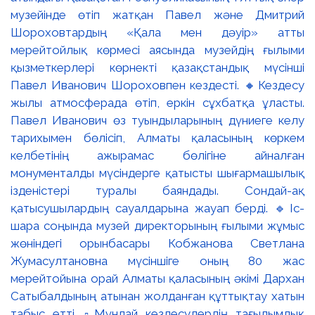
музейінде өтіп жатқан Павел және Дмитрий
Шороховтардың «Қала мен дәуір» атты
мерейтойлық көрмесі аясында музейдің ғылыми
қызметкерлері көрнекті қазақстандық мүсінші
Павел Иванович Шороховпен кездесті. 🔸Кездесу
жылы атмосферада өтіп, еркін сұхбатқа ұласты.
Павел Иванович өз туындыларының дүниеге келу
тарихымен бөлісіп, Алматы қаласының көркем
келбетінің ажырамас бөлігіне айналған
монументалды мүсіндерге қатысты шығармашылық
ізденістері туралы баяндады. Сондай-ақ
қатысушылардың сауалдарына жауап берді. 🔹Іс-
шара соңында музей директорының ғылыми жұмыс
жөніндегі орынбасары Кобжанова Светлана
Жумасултановна мүсіншіге оның 80 жас
мерейтойына орай Алматы қаласының әкімі Дархан
Сатыбалдының атынан жолданған құттықтау хатын
табыс етті. ▫️Мұндай кездесулердің тағылымдық