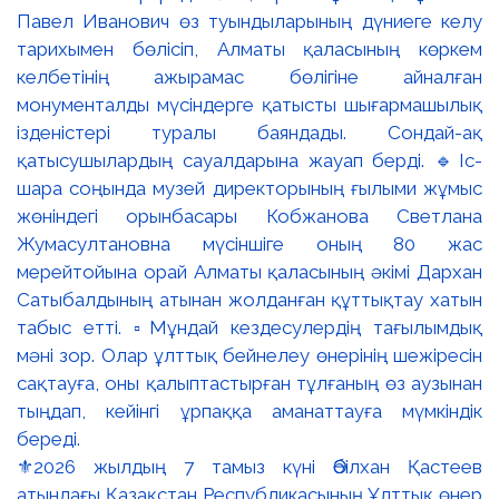
⚜️2026 жылдың 7 тамыз күні Әбілхан Қастеев
атындағы Қазақстан Республикасының Ұлттық өнер