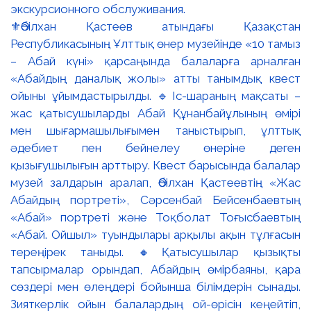
⚜️Әбілхан Қастеев атындағы Қазақстан
Республикасының Ұлттық өнер музейінде «10 тамыз
– Абай күні» қарсаңында балаларға арналған
«Абайдың даналық жолы» атты танымдық квест
ойыны ұйымдастырылды. 🔹Іс-шараның мақсаты –
жас қатысушыларды Абай Құнанбайұлының өмірі
мен шығармашылығымен таныстырып, ұлттық
әдебиет пен бейнелеу өнеріне деген
қызығушылығын арттыру. Квест барысында балалар
музей залдарын аралап, Әбілхан Қастеевтің «Жас
Абайдың портреті», Сәрсенбай Бейсенбаевтың
«Абай» портреті және Тоқболат Тоғысбаевтың
«Абай. Ойшыл» туындылары арқылы ақын тұлғасын
тереңірек таныды. 🔸Қатысушылар қызықты
тапсырмалар орындап, Абайдың өмірбаяны, қара
сөздері мен өлеңдері бойынша білімдерін сынады.
Зияткерлік ойын балалардың ой-өрісін кеңейтіп,