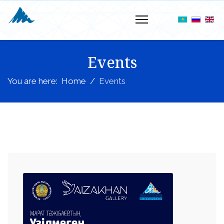
Events
You are here:
Home
Events