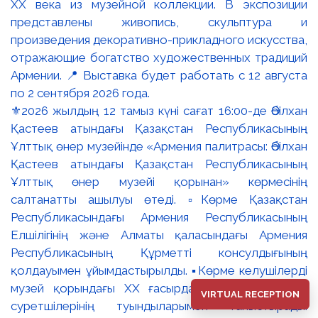
⚜️2026 жылдың 12 тамыз күні сағат 16:00-де Әбілхан
Қастеев атындағы Қазақстан Республикасының
Ұлттық өнер музейінде «Армения палитрасы: Әбілхан
Қастеев атындағы Қазақстан Республикасының
Ұлттық өнер музейі қорынан» көрмесінің
салтанатты ашылуы өтеді. ▫️Көрме Қазақстан
Республикасындағы Армения Республикасының
Елшілігінің және Алматы қаласындағы Армения
Республикасының Құрметті консулдығының
қолдауымен ұйымдастырылды. ▪️Көрме келушілерді
музей қорындағы ХХ ғасырдағы танымал армян
VIRTUAL RECEPTION
суретшілерінің туындыларымен таныстырады.