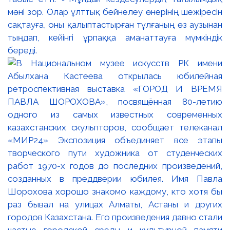
мәні зор. Олар ұлттық бейнелеу өнерінің шежіресін
сақтауға, оны қалыптастырған тұлғаның өз аузынан
тыңдап, кейінгі ұрпаққа аманаттауға мүмкіндік
береді.