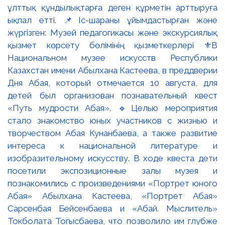
ұлттық құндылықтарға деген құрметін арттыруға
ықпал етті. 📌Іс-шараны ұйымдастырған және
жүргізген: Музей педагогикасы және экскурсиялық
қызмет көрсету бөлімінің қызметкерлері ⚜️В
Национальном музее искусств Республики
Казахстан имени Абылхана Кастеева, в преддверии
Дня Абая, который отмечается 10 августа, для
детей был организован познавательный квест
«Путь мудрости Абая». 🔹Целью мероприятия
стало знакомство юных участников с жизнью и
творчеством Абая Кунанбаева, а также развитие
интереса к национальной литературе и
изобразительному искусству. В ходе квеста дети
посетили экспозиционные залы музея и
познакомились с произведениями «Портрет юного
Абая» Абылхана Кастеева, «Портрет Абая»
Сарсенбая Бейсенбаева и «Абай. Мыслитель»
Токболата Тогысбаева, что позволило им глубже