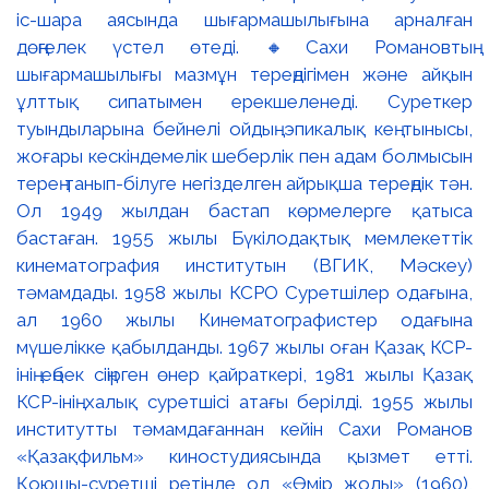
іс-шара аясында шығармашылығына арналған
дөңгелек үстел өтеді. 🔸Сахи Романовтың
шығармашылығы мазмұн тереңдігімен және айқын
ұлттық сипатымен ерекшеленеді. Суреткер
туындыларына бейнелі ойдың эпикалық кең тынысы,
жоғары кескіндемелік шеберлік пен адам болмысын
терең танып-білуге негізделген айрықша тереңдік тән.
Ол 1949 жылдан бастап көрмелерге қатыса
бастаған. 1955 жылы Бүкілодақтық мемлекеттік
кинематография институтын (ВГИК, Мәскеу)
тәмамдады. 1958 жылы КСРО Суретшілер одағына,
ал 1960 жылы Кинематографистер одағына
мүшелікке қабылданды. 1967 жылы оған Қазақ КСР-
інің еңбек сіңірген өнер қайраткері, 1981 жылы Қазақ
КСР-інің халық суретшісі атағы берілді. 1955 жылы
институтты тәмамдағаннан кейін Сахи Романов
«Қазақфильм» киностудиясында қызмет етті.
Қоюшы-суретші ретінде ол «Өмір жолы» (1960),