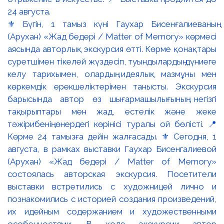
⚜️ Бүгін, 1 тамыз күні Гаухар Бисенғалиеваның
(Арухан) «Жад бедері / Matter of Memory» көрмесі
аясында авторлық экскурсия өтті. Көрме қонақтары
суретшімен тікелей жүздесіп, туындылардың дүниеге
келу тарихымен, олардың идеялық мазмұны мен
көркемдік ерекшеліктерімен танысты. Экскурсия
барысында автор өз шығармашылығының негізгі
тақырыптары мен жад, естелік және жеке
тәжірибенің өнердегі көрінісі туралы ой бөлісті. 📍
Көрме 24 тамызға дейін жалғасады. ⚜️ Сегодня, 1
августа, в рамках выставки Гаухар Бисенгалиевой
(Арухан) «Жад бедері / Matter of Memory»
состоялась авторская экскурсия. Посетители
выставки встретились с художницей лично и
познакомились с историей создания произведений,
их идейным содержанием и художественными
особенностями. В ходе экскурсии автор