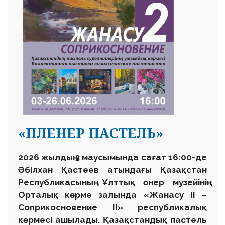
«ПЛЕНЕР ПАСТЕЛЬ»
2026 жылдың 3 маусымында сағат 16:00-де
Әбілхан Қастеев атындағы Қазақстан
Республикасының Ұлттық өнер музейінің
Орталық көрме залында «Жанасу II –
Соприкосновение II
» республикалық
көрмесі ашылады. Қазақстандық пастель