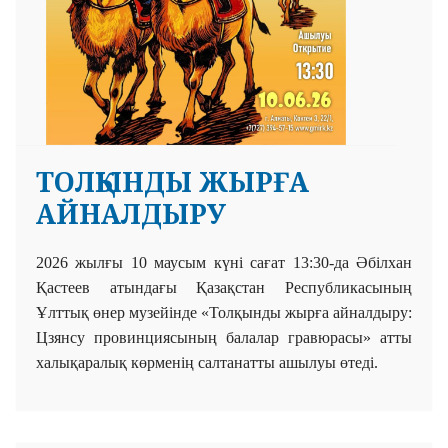
ТОЛҚЫНДЫ ЖЫРҒА
АЙНАЛДЫРУ
2026 жылғы 10 маусым күні сағат 13:30-да
Әбілхан
Қастеев атындағы Қазақстан Республикасының
Ұлттық өнер музейінде «Толқынды жырға айналдыру:
Цзянсу провинциясының балалар гравюрасы»
атты
халықаралық көрменің салтанатты ашылуы өтеді.