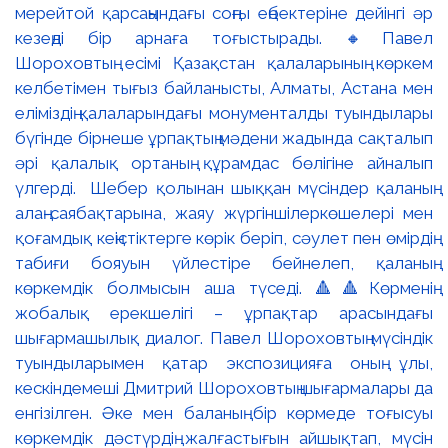
мерейтой қарсаңындағы соңғы еңбектеріне дейінгі әр
кезеңді бір арнаға тоғыстырады. 🔸Павел
Шороховтың есімі Қазақстан қалаларының көркем
келбетімен тығыз байланысты, Алматы, Астана мен
еліміздің қалаларындағы монументалды туындылары
бүгінде бірнеше ұрпақтың мәдени жадында сақталып
әрі қалалық ортаның құрамдас бөлігіне айналып
үлгерді. Шебер қолынан шыққан мүсіндер қаланың
алаң-саябақтарына, жаяу жүргіншілеркөшелері мен
қоғамдық кеңістіктерге көрік беріп, сәулет пен өмірдің
табиғи бояуын үйлестіре бейнелеп, қаланың
көркемдік болмысын аша түседі. 🔺🔺Көрменің
жобалық ерекшелігі – ұрпақтар арасындағы
шығармашылық диалог. Павел Шороховтың мүсіндік
туындыларымен қатар экспозицияға оның ұлы,
кескіндемеші Дмитрий Шороховтың шығармалары да
енгізілген. Әке мен баланың бір көрмеде тоғысуы
көркемдік дәстүрдің жалғастығын айшықтап, мүсін