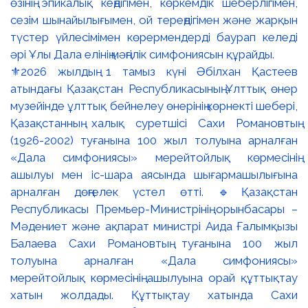
⚜️2026 жылдың 1 тамыз күні Әбілхан Қастеев
атындағы Қазақстан Республикасының Ұлттық өнер
музейінде ұлттық бейнелеу өнерінің көрнекті шебері,
Қазақстанның халық суретшісі Сахи Романовтың
(1926-2002) туғанына 100 жыл толуына арналған
«Дала симфониясы» мерейтойлық көрмесінің
ашылуы мен іс-шара аясында шығармашылығына
арналған дөңгелек үстел өтті. 🔹Қазақстан
Республикасы Премьер-Министрінің орынбасары –
Мәдениет және ақпарат министрі Аида Ғалымқызы
Балаева Сахи Романовтың туғанына 100 жыл
толуына арналған «Дала симфониясы»
мерейтойлық көрмесінің ашылуына орай құттықтау
хатын жолдады. Құттықтау хатында Сахи