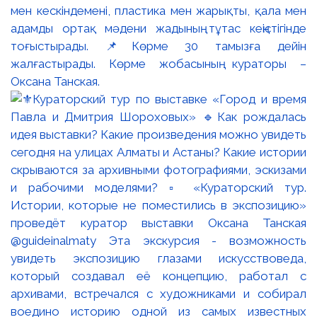
мен кескіндемені, пластика мен жарықты, қала мен
адамды ортақ мәдени жадының тұтас кеңістігінде
тоғыстырады. 📌Көрме 30 тамызға дейін
жалғастырады. Көрме жобасының кураторы –
Оксана Танская.