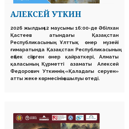
АЛЕКСЕЙ УТКИН
2026 жылдың 12 маусымы 16:00-де Әбілхан
Қастеев атындағы Қазақстан
Республикасының Ұлттық өнер музейі
ғимаратында Қазақстан Республикасының
еңбек сіңірген өнер қайраткері, Алматы
қаласының Құрметті азаматы Алексей
Федорович Уткиннің «Қаладағы серуен»
атты жеке көрмесінің ашылуы өтеді.