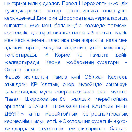
⚜️2026 жылдың 4 тамыз күні Әбілхан Қастеев
атындағы ҚР Ұлттық өнер музейінде заманауи
қазақстандық мүсін өнерінің көрнекті өкілі мүсінші
Павел Шороховтың 80 жылдық мерейтойына
арналған «ПАВЕЛ ШОРОХОВТЫҢ ҚАЛАСЫ МЕН
ДӘУІРІ» атты мерейтойлық ретроспективалық
көрмесінің ашылуы өтті. 🔹Экспозиция суретшінің 1970-
жылдардағы студенттік туындыларынан бастап,