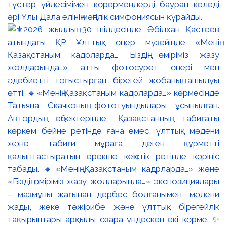
түстер үйлесімімен көрермендерді баурап келеді
әрі Ұлы Дала елінің мәңгілік симфониясын құрайды.