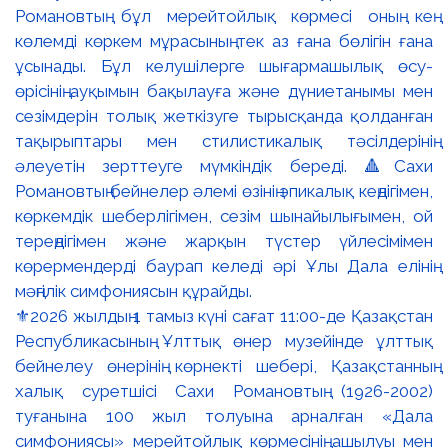
⚜️2026 жылдың 1 тамыз күні сағат 11:00-де Қазақстан
Республикасының Ұлттық өнер музейінде ұлттық
бейнелеу өнерінің көрнекті шебері, Қазақстанның
халық суретшісі Сахи Романовтың (1926-2002)
туғанына 100 жыл толуына арналған «Дала
симфониясы» мерейтойлық көрмесінің ашылуы мен