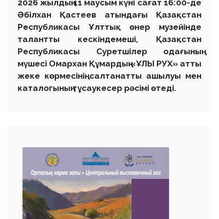
2026 жылдың 11 маусым күні сағат 16:00-де
Әбілхан Қастеев атындағы Қазақстан
Республикасы Ұлттық өнер музейінде
талантты кескіндемеші, Қазақстан
Республикасы Суретшілер одағының
мүшесі Омархан Құмардың «ҰЛЫ РУХ» атты
жеке көрмесінің салтанатты ашылуы мен
каталогының тұсаукесер рәсімі өтеді.