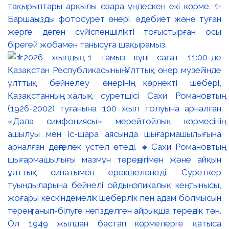
тақырыптары арқылы өзара үндескен екі көрме. ✨
Баршаңызды фотосурет өнері, әдебиет және туған
жерге деген сүйіспеншілікті тоғыстырған осы
бірегей жобамен танысуға шақырамыз.