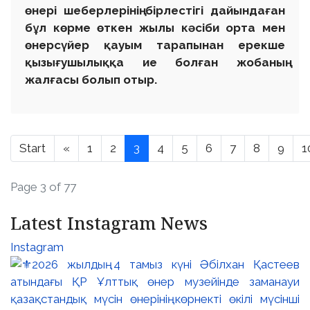
өнері шеберлерінің бірлестігі дайындаған
бұл көрме өткен жылы кәсіби орта мен
өнерсүйер қауым тарапынан ерекше
қызығушылыққа ие болған жобаның
жалғасы болып отыр.
Start
«
1
2
3
4
5
6
7
8
9
1
Page 3 of 77
Latest Instagram News
Instagram