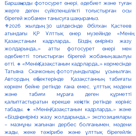
⚜️2026 жылдың 30 шілдесінде Әбілхан Қастеев
атындағы ҚР Ұлттық өнер музейінде «Менің
Қазақстаным кадрларда… Біздің өміріміз жазу
жолдарында…» атты фотосурет өнері мен
әдебиетті тоғыстырған бірегей жобаның ашылуы
өтті. 🔹«Менің Қазақстаным кадрларда…» көрмесінде
Татьяна Скачконың фототуындылары ұсынылған.
Автордың еңбектерінде Қазақстанның табиғаты
көркем бейне ретінде ғана емес, ұлттық мәдени
және табиғи мұраға деген құрметті
қалыптастыратын ерекше кеңістік ретінде көрініс
табады. 🔸«Менің Қазақстаным кадрларда…» және
«Біздің өміріміз жазу жолдарында…» экспозициялары
– мазмұны жағынан дербес болғанымен, мәдени
жады, жеке тәжірибе және ұлттық бірегейлік