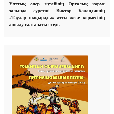
Ұлттық өнер музейінің Орталық көрме
залында суретші Виктор Баландиннің
«Таулар шақырады» атты жеке көрмесінің
ашылу салтанаты өтеді.