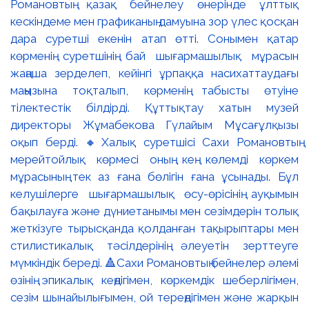
Романовтың қазақ бейнелеу өнерінде ұлттық
кескіндеме мен графиканың дамуына зор үлес қосқан
дара суретші екенін атап өтті. Сонымен қатар
көрменің суретшінің бай шығармашылық мұрасын
жаңаша зерделеп, кейінгі ұрпаққа насихаттаудағы
маңызына тоқталып, көрменің табысты өтуіне
тілектестік білдірді. Құттықтау хатын музей
директоры Жұмабекова Гүлайым Мұсағұлқызы
оқып берді. 🔸Халық суретшісі Сахи Романовтың
мерейтойлық көрмесі оның кең көлемді көркем
мұрасының тек аз ғана бөлігін ғана ұсынады. Бұл
келушілерге шығармашылық өсу-өрісінің ауқымын
бақылауға және дүниетанымы мен сезімдерін толық
жеткізуге тырысқанда қолданған тақырыптары мен
стилистикалық тәсілдерінің әлеуетін зерттеуге
мүмкіндік береді. 🔺Сахи Романовтың бейнелер әлемі
өзінің эпикалық кеңдігімен, көркемдік шеберлігімен,
сезім шынайылығымен, ой тереңдігімен және жарқын