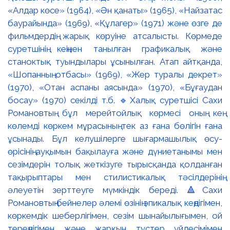
«Алдар көсе» (1964), «Ән қанаты» (1965), «Найзатас
баурайында» (1969), «Құлагер» (1971) және өзге де
фильмдердің жарық көруіне атсалысты. Көрмеде
суретшінің кеңінен танылған графикалық және
станоктық туындылары ұсынылған. Атап айтқанда,
«Шопанның отбасы» (1969), «Жер туралы декрет»
(1970), «Отан аспаны аясында» (1970), «Бұғаудан
босау» (1970) секілді т.б. 🔹Халық суретшісі Сахи
Романовтың бұл мерейтойлық көрмесі оның кең
көлемді көркем мұрасының тек аз ғана бөлігін ғана
ұсынады. Бұл келушілерге шығармашылық өсу-
өрісінің ауқымын бақылауға және дүниетанымы мен
сезімдерін толық жеткізуге тырысқанда қолданған
тақырыптары мен стилистикалық тәсілдерінің
әлеуетін зерттеуге мүмкіндік береді. 🔺Сахи
Романовтың бейнелер әлемі өзінің эпикалық кеңдігімен,
көркемдік шеберлігімен, сезім шынайылығымен, ой
тереңдігімен және жарқын түстер үйлесімімен