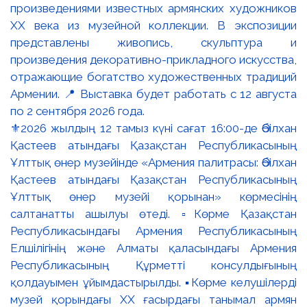
⚜️2026 жылдың 12 тамыз күні сағат 16:00-де Әбілхан
Қастеев атындағы Қазақстан Республикасының
Ұлттық өнер музейінде «Армения палитрасы: Әбілхан
Қастеев атындағы Қазақстан Республикасының
Ұлттық өнер музейі қорынан» көрмесінің
салтанатты ашылуы өтеді. ▫️Көрме Қазақстан
Республикасындағы Армения Республикасының
Елшілігінің және Алматы қаласындағы Армения
Республикасының Құрметті консулдығының
қолдауымен ұйымдастырылды. ▪️Көрме келушілерді
музей қорындағы ХХ ғасырдағы танымал армян