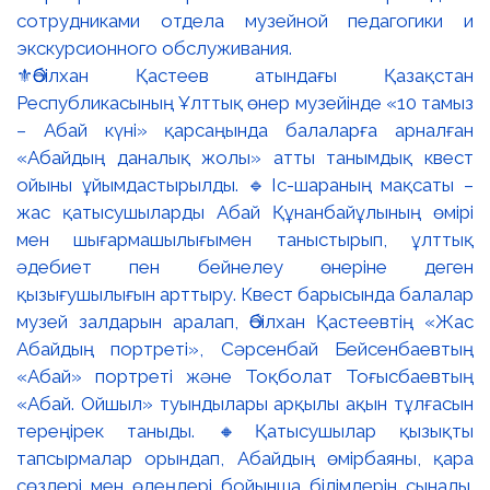
⚜️Әбілхан Қастеев атындағы Қазақстан
Республикасының Ұлттық өнер музейінде «10 тамыз
– Абай күні» қарсаңында балаларға арналған
«Абайдың даналық жолы» атты танымдық квест
ойыны ұйымдастырылды. 🔹Іс-шараның мақсаты –
жас қатысушыларды Абай Құнанбайұлының өмірі
мен шығармашылығымен таныстырып, ұлттық
әдебиет пен бейнелеу өнеріне деген
қызығушылығын арттыру. Квест барысында балалар
музей залдарын аралап, Әбілхан Қастеевтің «Жас
Абайдың портреті», Сәрсенбай Бейсенбаевтың
«Абай» портреті және Тоқболат Тоғысбаевтың
«Абай. Ойшыл» туындылары арқылы ақын тұлғасын
тереңірек таныды. 🔸Қатысушылар қызықты
тапсырмалар орындап, Абайдың өмірбаяны, қара
сөздері мен өлеңдері бойынша білімдерін сынады.