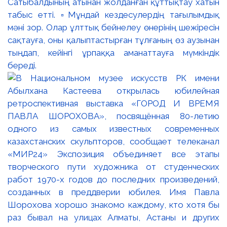
Сатыбалдының атынан жолданған құттықтау хатын
табыс етті. ▫️Мұндай кездесулердің тағылымдық
мәні зор. Олар ұлттық бейнелеу өнерінің шежіресін
сақтауға, оны қалыптастырған тұлғаның өз аузынан
тыңдап, кейінгі ұрпаққа аманаттауға мүмкіндік
береді.