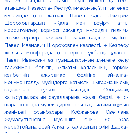
⚜️2026 жылдың 7 тамыз күні Әбілхан Қастеев
атындағы Қазақстан Республикасының Ұлттық өнер
музейінде өтіп жатқан Павел және Дмитрий
Шороховтардың «Қала мен дәуір» атты
мерейтойлық көрмесі аясында музейдің ғылыми
қызметкерлері көрнекті қазақстандық мүсінші
Павел Иванович Шороховпен кездесті. 🔸Кездесу
жылы атмосферада өтіп, еркін сұхбатқа ұласты.
Павел Иванович өз туындыларының дүниеге келу
тарихымен бөлісіп, Алматы қаласының көркем
келбетінің ажырамас бөлігіне айналған
монументалды мүсіндерге қатысты шығармашылық
ізденістері туралы баяндады. Сондай-ақ
қатысушылардың сауалдарына жауап берді. 🔹Іс-
шара соңында музей директорының ғылыми жұмыс
жөніндегі орынбасары Кобжанова Светлана
Жумасултановна мүсіншіге оның 80 жас
мерейтойына орай Алматы қаласының әкімі Дархан