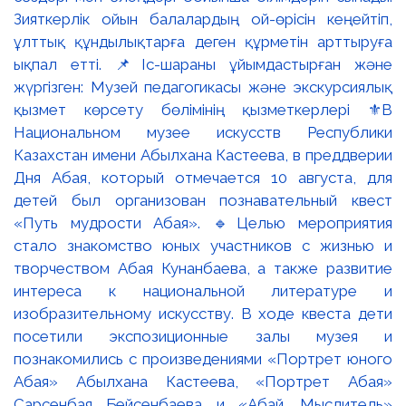
Зияткерлік ойын балалардың ой-өрісін кеңейтіп,
ұлттық құндылықтарға деген құрметін арттыруға
ықпал етті. 📌Іс-шараны ұйымдастырған және
жүргізген: Музей педагогикасы және экскурсиялық
қызмет көрсету бөлімінің қызметкерлері ⚜️В
Национальном музее искусств Республики
Казахстан имени Абылхана Кастеева, в преддверии
Дня Абая, который отмечается 10 августа, для
детей был организован познавательный квест
«Путь мудрости Абая». 🔹Целью мероприятия
стало знакомство юных участников с жизнью и
творчеством Абая Кунанбаева, а также развитие
интереса к национальной литературе и
изобразительному искусству. В ходе квеста дети
посетили экспозиционные залы музея и
познакомились с произведениями «Портрет юного
Абая» Абылхана Кастеева, «Портрет Абая»
Сарсенбая Бейсенбаева и «Абай. Мыслитель»