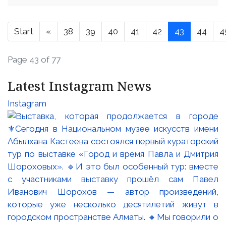
Start
«
38
39
40
41
42
43
44
4
Page 43 of 77
Latest Instagram News
Instagram