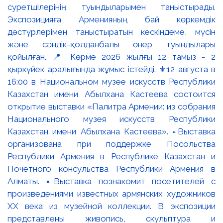
суретшілерінің туындыларымен таныстырады.
Экспозицияға Арменияның бай көркемдік
дәстүрлерімен таныстыратын кескіндеме, мүсін
және сәндік-қолданбалы өнер туындылары
қойылған. 📍 Көрме 2026 жылғы 12 тамыз - 2
қыркүйек аралығында жұмыс істейді. ⚜️12 августа в
16:00 в Национальном музее искусств Республики
Казахстан имени Абылхана Кастеева состоится
открытие выставки «Палитра Армении: из собрания
Национального музея искусств Республики
Казахстан имени Абылхана Кастеева». ▫️Выставка
организована при поддержке Посольства
Республики Армения в Республике Казахстан и
Почётного консульства Республики Армения в
Алматы. ▪️Выставка познакомит посетителей с
произведениями известных армянских художников
XX века из музейной коллекции. В экспозиции
представлены живопись, скульптура и